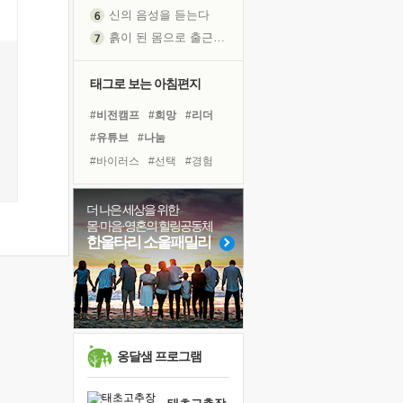
신의 음성을 듣는다
흙이 된 몸으로 출근하는 여자
극과 극의 양 끝단
내가 '나다움'을 찾는 길
태그로 보는 아침편지
피해 갈 수 없는 사건들
#비전캠프
#희망
#리더
처음 손을 잡았던 날
#유튜브
#나눔
꿈이 실제가 되는 것
#바이러스
#선택
#경험
'말 타는 법'을 먼저
#친구
#링컨학교
#도움
졸업식 사진을 보며
#극복
#위기
#독서
#삶
더 나은 세상을 위한
아픈 아버지를 위한 공간 설계
몸·마음·영혼의 힐링공동체
#명상
#건강
#면역력
극심한 변비, 어깨결림, 수면 장애
한울타리 소울패밀리
#힐링
#아이들
보고 싶은 어머니
#독서캠프
#계획
#다짐
유년 시절의 부산 영도 바다
#사람
못된 꼰대들
거울 속의 나
희망이란
옹달샘 프로그램
'모른다'는 것