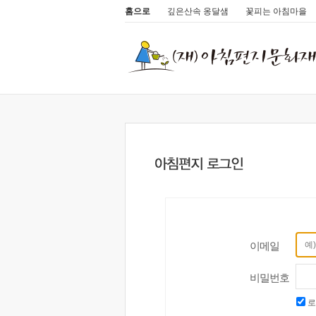
홈으로
깊은산속 옹달샘
꽃피는 아침마을
이메일
비밀번호
로