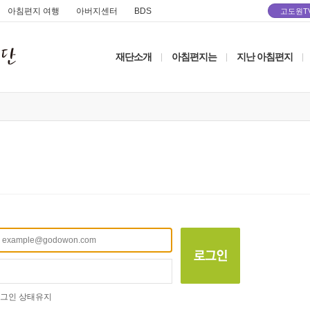
아침편지 여행
아버지센터
BDS
고도원T
재단소개
아침편지는
지난 아침편지
|
|
|
그인 상태유지