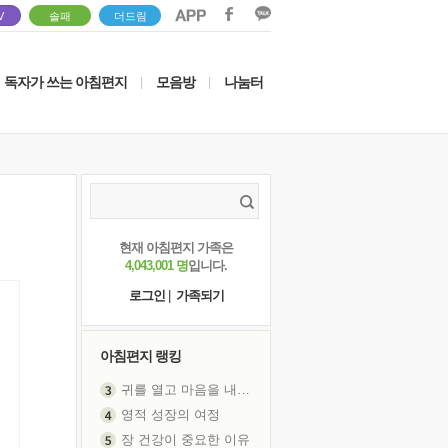
V
솔패
더드림
독자가 쓰는 아침편지
모음방
나눔터
|
|
현재 아침편지 가족은
4,043,001 명
입니다.
로그인
|
가족되기
아침편지 랭킹
귀를 열고 마음을 내어주고
영적 성장의 여정
장 건강이 중요한 이유