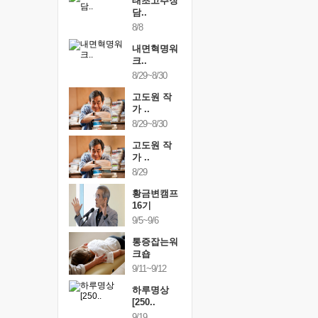
행복한가족
태초고추장
행복한가
여행
담..
여행
24~9/26
8/8
9/24~9/26
건강명상법
내면혁명워
건강명상
..
크..
스..
/9~10/10
8/29~8/30
10/9~10/10
내면혁명워
고도원 작
내면혁명
..
가 ..
크..
/17~10/18
8/29~8/30
10/17~10/18
황금변캠프
고도원 작
황금변캠
7기
가 ..
17기
/30~10/31
8/29
10/30~10/31
통증잡는워
황금변캠프
통증잡는
크숍
16기
크숍
/7~11/8
9/5~9/6
11/7~11/8
내면혁명워
통증잡는워
내면혁명
..
크숍
크..
/12~12/13
9/11~9/12
12/12~12/13
하루명상
[250..
9/19