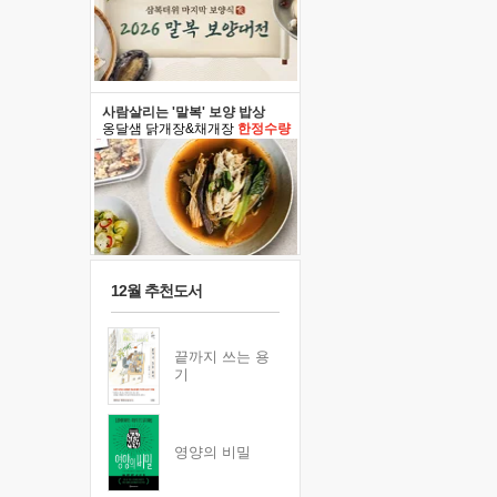
사람살리는 '말복' 보양 밥상
옹달샘 닭개장&채개장
한정수량
12월 추천도서
끝까지 쓰는 용
기
영양의 비밀