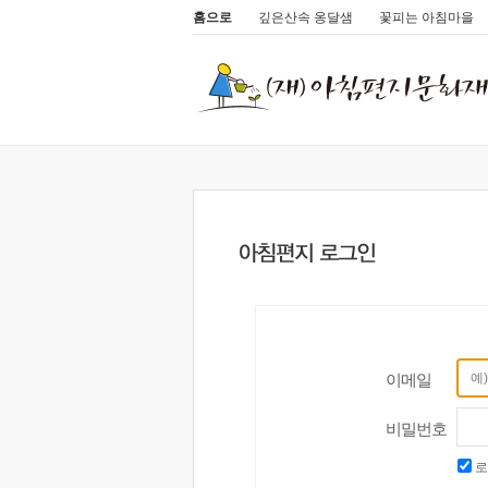
홈으로
깊은산속 옹달샘
꽃피는 아침마을
이메일
비밀번호
로