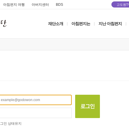
아침편지 여행
아버지센터
BDS
고도원T
재단소개
아침편지는
지난 아침편지
|
|
|
그인 상태유지