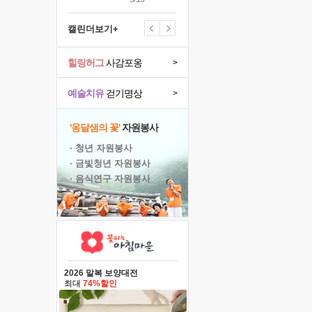
캘린더보기+
힐링허그
사감포옹
>
예술치유
걷기명상
>
'옹달샘의 꽃'
자원봉사
· 청년 자원봉사
· 금빛청년 자원봉사
· 음식연구 자원봉사
2026 말복 보양대전
최대
74%할인