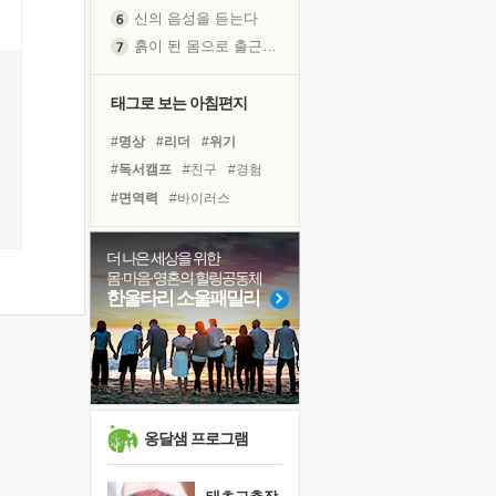
신의 음성을 듣는다
흙이 된 몸으로 출근하는 여자
극과 극의 양 끝단
내가 '나다움'을 찾는 길
태그로 보는 아침편지
피해 갈 수 없는 사건들
#명상
#리더
#위기
처음 손을 잡았던 날
#독서캠프
#친구
#경험
꿈이 실제가 되는 것
#면역력
#바이러스
'말 타는 법'을 먼저
#나눔
#유튜브
#선택
졸업식 사진을 보며
#비전캠프
#아이들
더 나은 세상을 위한
아픈 아버지를 위한 공간 설계
몸·마음·영혼의 힐링공동체
#사람
#삶
#다짐
#건강
극심한 변비, 어깨결림, 수면 장애
한울타리 소울패밀리
#힐링
#희망
#독서
보고 싶은 어머니
#극복
#링컨학교
#도움
유년 시절의 부산 영도 바다
#계획
못된 꼰대들
거울 속의 나
희망이란
옹달샘 프로그램
'모른다'는 것