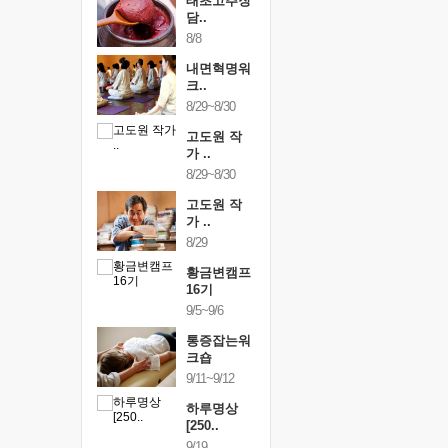
행복한가족
태초고추장
행복한가
여행
담..
여행
24~9/26
8/8
9/24~9/26
건강명상법
내면혁명워
건강명상
..
크..
스..
/9~10/10
8/29~8/30
10/9~10/10
내면혁명워
고도원 작
내면혁명
..
가 ..
크..
/17~10/18
8/29~8/30
10/17~10/18
황금변캠프
고도원 작
황금변캠
7기
가 ..
17기
/30~10/31
8/29
10/30~10/31
통증잡는워
황금변캠프
통증잡는
크숍
16기
크숍
/7~11/8
9/5~9/6
11/7~11/8
내면혁명워
통증잡는워
내면혁명
..
크숍
크..
/12~12/13
9/11~9/12
12/12~12/13
하루명상
[250..
9/19