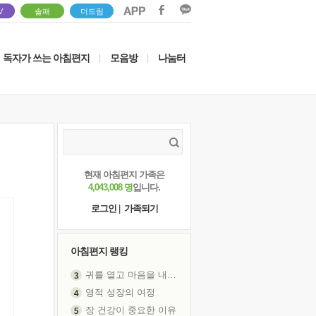
V
솔패
더드림
독자가 쓰는 아침편지
모음방
나눔터
|
|
현재 아침편지 가족은
4,043,008 명
입니다.
로그인
|
가족되기
아침편지 랭킹
귀를 열고 마음을 내어주고
영적 성장의 여정
장 건강이 중요한 이유