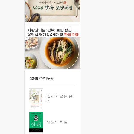
사람살리는 '말복' 보양 밥상
옹달샘 닭개장&채개장
한정수량
12월 추천도서
끝까지 쓰는 용
기
영양의 비밀