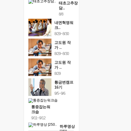
태초고추장
담..
8/8
내면혁명워
크..
8/29~8/30
고도원 작
가 ..
8/29~8/30
고도원 작
가 ..
8/29
황금변캠프
16기
9/5~9/6
통증잡는워
크숍
9/11~9/12
하루명상