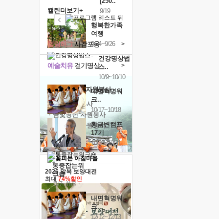
[250..
캘린더보기+
9/19
행복한가족
여행
힐링허그
사감포옹
9/24~9/26
>
건강명상법
예술치유
걷기명상
>
스..
10/9~10/10
'옹달샘의 꽃'
자원봉사
내면혁명워
크..
· 청년 자원봉사
10/17~10/18
· 금빛청년 자원봉사
황금변캠프
· 음식연구 자원봉사
17기
10/30~10/31
통증잡는워
2026 말복 보양대전
크숍
최대
74%할인
11/7~11/8
내면혁명워
크..
12/12~12/13