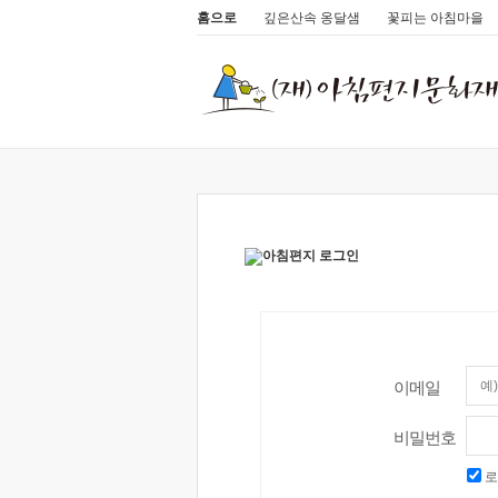
홈으로
깊은산속 옹달샘
꽃피는 아침마을
이메일
비밀번호
로