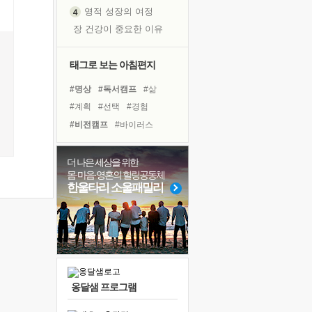
영적 성장의 여정
장 건강이 중요한 이유
신의 음성을 듣는다
흙이 된 몸으로 출근하는 여자
태그로 보는 아침편지
극과 극의 양 끝단
#명상
#독서캠프
#삶
내가 '나다움'을 찾는 길
#계획
#선택
#경험
피해 갈 수 없는 사건들
#비전캠프
#바이러스
처음 손을 잡았던 날
#도움
#독서
#사람
꿈이 실제가 되는 것
#유튜브
#링컨학교
더 나은 세상을 위한
'말 타는 법'을 먼저
몸·마음·영혼의 힐링공동체
#친구
#다짐
#면역력
졸업식 사진을 보며
한울타리 소울패밀리
#극복
#희망
#힐링
아픈 아버지를 위한 공간 설계
#나눔
#건강
#위기
극심한 변비, 어깨결림, 수면 장애
#리더
#아이들
보고 싶은 어머니
유년 시절의 부산 영도 바다
못된 꼰대들
옹달샘 프로그램
거울 속의 나