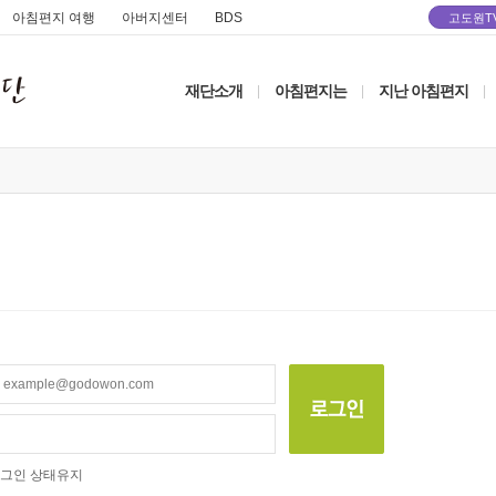
아침편지 여행
아버지센터
BDS
고도원T
재단소개
아침편지는
지난 아침편지
|
|
|
그인 상태유지