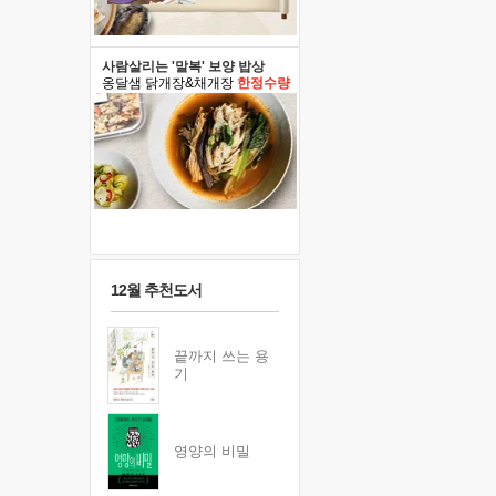
사람살리는 '말복' 보양 밥상
옹달샘 닭개장&채개장
한정수량
12월 추천도서
끝까지 쓰는 용
기
영양의 비밀