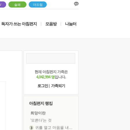
V
솔패
더드림
독자가 쓰는 아침편지
모음방
나눔터
|
|
현재 아침편지 가족은
4,042,994 명
입니다.
로그인
|
가족되기
아침편지 랭킹
희망이란
'모른다'는 것
귀를 열고 마음을 내어주고