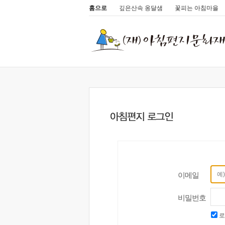
홈으로
깊은산속 옹달샘
꽃피는 아침마을
이메일
비밀번호
로