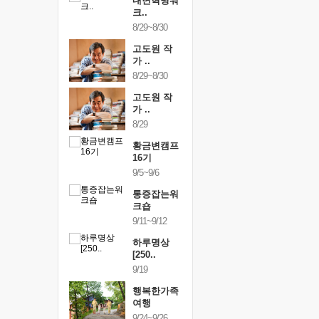
건강명상법
내면혁명워
건강명상
..
크..
스..
/9~10/10
8/29~8/30
10/9~10/10
내면혁명워
고도원 작
내면혁명
..
가 ..
크..
/17~10/18
8/29~8/30
10/17~10/18
황금변캠프
고도원 작
황금변캠
7기
가 ..
17기
/30~10/31
8/29
10/30~10/31
통증잡는워
황금변캠프
통증잡는
크숍
16기
크숍
/7~11/8
9/5~9/6
11/7~11/8
내면혁명워
통증잡는워
내면혁명
..
크숍
크..
/12~12/13
9/11~9/12
12/12~12/13
하루명상
[250..
9/19
행복한가족
여행
9/24~9/26