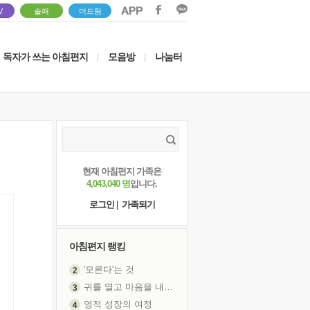
V
솔패
더드림
독자가 쓰는 아침편지
모음방
나눔터
|
|
현재 아침편지 가족은
4,043,040 명
입니다.
로그인
|
가족되기
아침편지 랭킹
'모른다'는 것
귀를 열고 마음을 내어주고
영적 성장의 여정