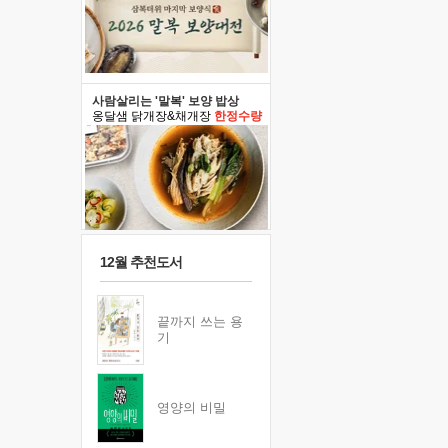
사람살리는 '말복' 보양 밥상
옹달샘 닭개장&채개장
한정수량
12월 추천도서
끝까지 쓰는 용
기
영양의 비밀