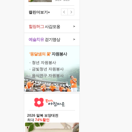
캘린더보기+
힐링허그
사감포옹
>
예술치유
걷기명상
>
'옹달샘의 꽃'
자원봉사
· 청년 자원봉사
· 금빛청년 자원봉사
· 음식연구 자원봉사
2026 말복 보양대전
최대
74%할인