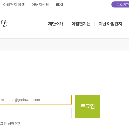
아침편지 여행
아버지센터
BDS
고도원T
재단소개
아침편지는
지난 아침편지
|
|
|
그인 상태유지