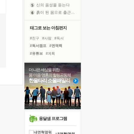
신의 음성을 듣는다
흙이 된 몸으로 출근하는 여자
극과 극의 양 끝단
내가 '나다움'을 찾는 길
태그로 보는 아침편지
피해 갈 수 없는 사건들
#친구
#사람
#독서
처음 손을 잡았던 날
#독서캠프
#면역력
꿈이 실제가 되는 것
#유튜브
#계획
'말 타는 법'을 먼저
#바이러스
#나눔
#건강
졸업식 사진을 보며
#힐링
#리더
#경험
더 나은 세상을 위한
극심한 변비, 어깨결림, 수면 장애
몸·마음·영혼의 힐링공동체
#희망
#도움
#위기
아픈 아버지를 위한 공간 설계
한울타리 소울패밀리
#다짐
#명상
#선택
슬럼프
#아이들
#링컨학교
#삶
보고 싶은 어머니
#비전캠프
#극복
유년 시절의 부산 영도 바다
못된 꼰대들
너무 황홀한 꽃들이여!
옹달샘 프로그램
희망이란
'모른다'는 것