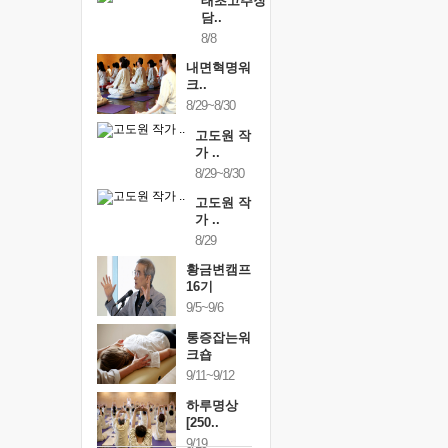
태초고추장
담..
8/8
내면혁명워
크..
8/29~8/30
고도원 작
가 ..
8/29~8/30
고도원 작
가 ..
8/29
황금변캠프
16기
9/5~9/6
통증잡는워
크숍
9/11~9/12
하루명상
[250..
9/19