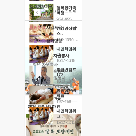
캘린더보기+
행복한가족
여행
9/24~9/26
힐링허그
사감포옹
>
건강명상법
스..
10/9~10/10
예술치유
걷기명상
>
내면혁명워
크..
'옹달샘의 꽃'
자원봉사
10/17~10/18
· 청년 자원봉사
황금변캠프
· 금빛청년 자원봉사
17기
· 음식연구 자원봉사
10/30~10/31
통증잡는워
크숍
11/7~11/8
2026 말복 보양대전
내면혁명워
최대
74%할인
크..
12/12~12/13