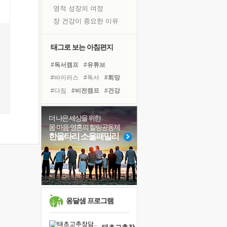
영적 성장의 여정
장 건강이 중요한 이유
신의 음성을 듣는다
흙이 된 몸으로 출근하는 여자
태그로 보는 아침편지
극과 극의 양 끝단
#독서캠프
#유튜브
내가 '나다움'을 찾는 길
#바이러스
#독서
#희망
피해 갈 수 없는 사건들
#다짐
#비전캠프
#건강
처음 손을 잡았던 날
#면역력
#도움
#명상
꿈이 실제가 되는 것
#리더
#선택
#나눔
더 나은 세상을 위한
'말 타는 법'을 먼저
몸·마음·영혼의 힐링공동체
#힐링
#극복
#아이들
졸업식 사진을 보며
한울타리 소울패밀리
#사람
#친구
#위기
아픈 아버지를 위한 공간 설계
#계획
#링컨학교
#경험
극심한 변비, 어깨결림, 수면 장애
#삶
보고 싶은 어머니
유년 시절의 부산 영도 바다
못된 꼰대들
옹달샘 프로그램
거울 속의 나