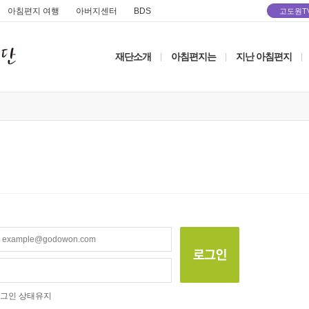
아침편지 여행
아버지센터
BDS
고도원T
재단소개
아침편지는
지난 아침편지
|
|
|
그인 상태유지