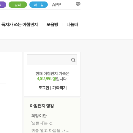
V
솔패
더드림
독자가 쓰는 아침편지
모음방
나눔터
|
|
현재 아침편지 가족은
4,042,994 명
입니다.
로그인
|
가족되기
아침편지 랭킹
희망이란
'모른다'는 것
귀를 열고 마음을 내어주고