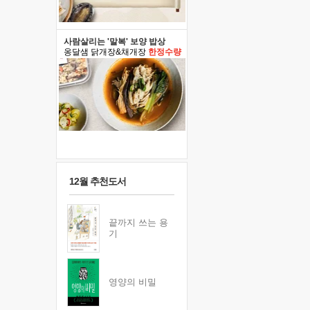
사람살리는 '말복' 보양 밥상
옹달샘 닭개장&채개장
한정수량
12월 추천도서
끝까지 쓰는 용
기
영양의 비밀