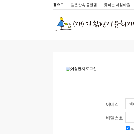
홈으로
깊은산속 옹달샘
꽃피는 아침마을
이메일
비밀번호
로