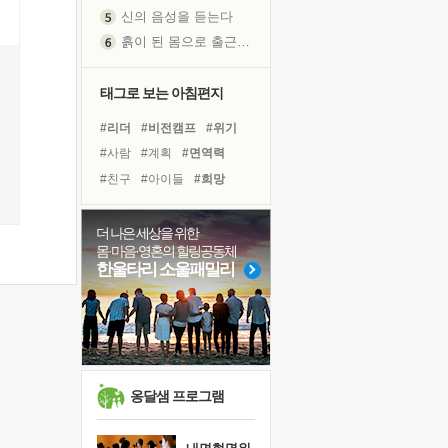
신의 음성을 듣는다
흙이 된 몸으로 출근하는 여자
극과 극의 양 끝단
내가 '나다움'을 찾는 길
태그로 보는 아침편지
피해 갈 수 없는 사건들
처음 손을 잡았던 날
#리더
#비전캠프
#위기
꿈이 실제가 되는 것
#사람
#계획
#면역력
'말 타는 법'을 먼저
#친구
#아이들
#희망
졸업식 사진을 보며
#삶
#명상
#바이러스
극심한 변비, 어깨결림, 수면 장애
#다짐
#유튜브
더 나은 세상을 위한
몸·마음·영혼의 힐링공동체
아픈 아버지를 위한 공간 설계
#독서캠프
#건강
#선택
한울타리 소울패밀리
슬럼프
#독서
#링컨학교
#나눔
보고 싶은 어머니
#극복
#힐링
#경험
유년 시절의 부산 영도 바다
#도움
못된 꼰대들
너무 황홀한 꽃들이여!
옹달샘 프로그램
희망이란
'모른다'는 것