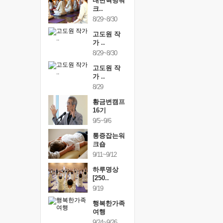
건강명상법
내면혁명워
건강명상
..
크..
스..
/9~10/10
8/29~8/30
10/9~10/10
내면혁명워
고도원 작
내면혁명
..
가 ..
크..
/17~10/18
8/29~8/30
10/17~10/18
황금변캠프
고도원 작
황금변캠
7기
가 ..
17기
/30~10/31
8/29
10/30~10/31
통증잡는워
황금변캠프
통증잡는
크숍
16기
크숍
/7~11/8
9/5~9/6
11/7~11/8
내면혁명워
통증잡는워
내면혁명
..
크숍
크..
/12~12/13
9/11~9/12
12/12~12/13
하루명상
[250..
9/19
행복한가족
여행
9/24~9/26