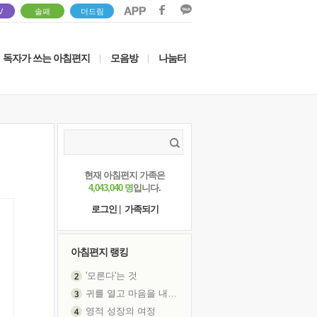
V
솔패
더드림
독자가 쓰는 아침편지
모음방
나눔터
|
|
현재 아침편지 가족은
4,043,040 명
입니다.
로그인
|
가족되기
아침편지 랭킹
'모른다'는 것
귀를 열고 마음을 내어주고
영적 성장의 여정