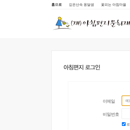
홈으로
깊은산속 옹달샘
꽃피는 아침마을
이메일
비밀번호
로