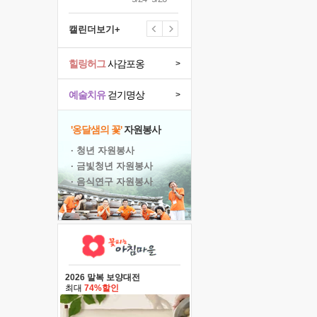
캘린더보기+
힐링허그
사감포옹
>
예술치유
걷기명상
>
'옹달샘의 꽃'
자원봉사
· 청년 자원봉사
· 금빛청년 자원봉사
· 음식연구 자원봉사
2026 말복 보양대전
최대
74%할인