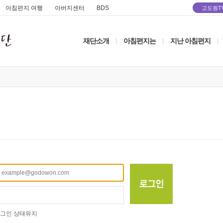
아침편지 여행
아버지센터
BDS
고도원T
재단소개
아침편지는
지난 아침편지
|
|
|
그인 상태유지