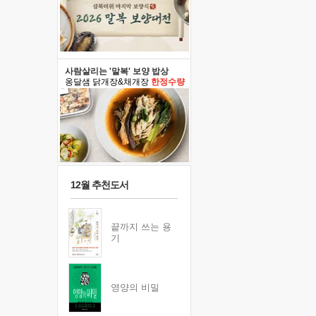
사람살리는 '말복' 보양 밥상
옹달샘 닭개장&채개장
한정수량
12월 추천도서
끝까지 쓰는 용
기
영양의 비밀