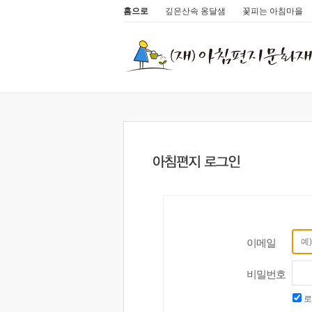
홈으로
깊은산속 옹달샘
꽃피는 아침마을
이메일
비밀번호
로