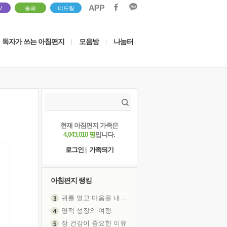
V
솔패
더드림
독자가 쓰는 아침편지
모음방
나눔터
|
|
현재 아침편지 가족은
4,043,010 명
입니다.
로그인
|
가족되기
아침편지 랭킹
귀를 열고 마음을 내어주고
영적 성장의 여정
장 건강이 중요한 이유