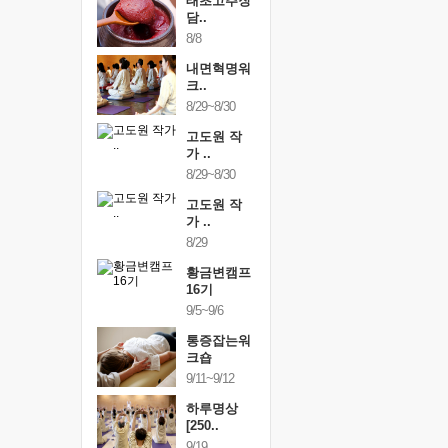
행복한가족
태초고추장
행복한가
여행
담..
여행
24~9/26
8/8
9/24~9/26
건강명상법
내면혁명워
건강명상
..
크..
스..
/9~10/10
8/29~8/30
10/9~10/10
내면혁명워
고도원 작
내면혁명
..
가 ..
크..
/17~10/18
8/29~8/30
10/17~10/18
황금변캠프
고도원 작
황금변캠
7기
가 ..
17기
/30~10/31
8/29
10/30~10/31
통증잡는워
황금변캠프
통증잡는
크숍
16기
크숍
/7~11/8
9/5~9/6
11/7~11/8
내면혁명워
통증잡는워
내면혁명
..
크숍
크..
/12~12/13
9/11~9/12
12/12~12/13
하루명상
[250..
9/19