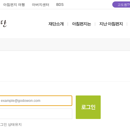
아침편지 여행
아버지센터
BDS
고도원T
재단소개
아침편지는
지난 아침편지
|
|
|
그인 상태유지