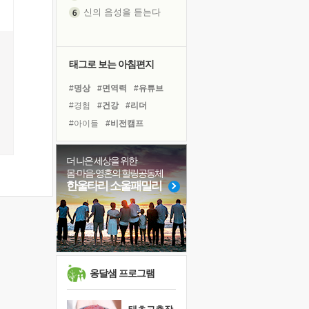
신의 음성을 듣는다
흙이 된 몸으로 출근하는 여자
극과 극의 양 끝단
내가 '나다움'을 찾는 길
태그로 보는 아침편지
피해 갈 수 없는 사건들
#명상
#면역력
#유튜브
처음 손을 잡았던 날
#경험
#건강
#리더
꿈이 실제가 되는 것
#아이들
#비전캠프
'말 타는 법'을 먼저
#도움
#다짐
#독서캠프
졸업식 사진을 보며
#위기
#힐링
#바이러스
더 나은 세상을 위한
극심한 변비, 어깨결림, 수면 장애
몸·마음·영혼의 힐링공동체
#독서
#사람
#나눔
아픈 아버지를 위한 공간 설계
한울타리 소울패밀리
#계획
#희망
#극복
슬럼프
#링컨학교
#친구
#삶
보고 싶은 어머니
#선택
유년 시절의 부산 영도 바다
못된 꼰대들
희망이란
옹달샘 프로그램
'모른다'는 것