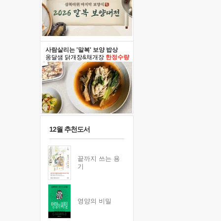
사람살리는 '말복' 보양 밥상
옹달샘 닭개장&채개장
한정수량
12월 추천도서
끝까지 쓰는 용
기
영양의 비밀