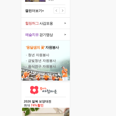
캘린더보기+
힐링허그
사감포옹
>
예술치유
걷기명상
>
'옹달샘의 꽃'
자원봉사
· 청년 자원봉사
· 금빛청년 자원봉사
· 음식연구 자원봉사
2026 말복 보양대전
최대
74%할인