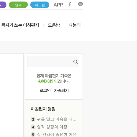
V
솔패
더드림
독자가 쓰는 아침편지
모음방
나눔터
|
|
현재 아침편지 가족은
4,043,019 명
입니다.
로그인
|
가족되기
아침편지 랭킹
귀를 열고 마음을 내어주고
영적 성장의 여정
장 건강이 중요한 이유