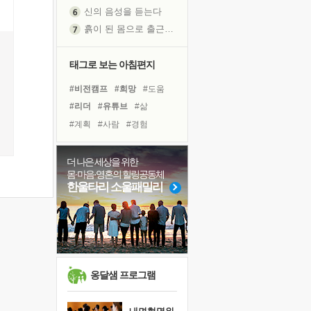
신의 음성을 듣는다
흙이 된 몸으로 출근하는 여자
극과 극의 양 끝단
내가 '나다움'을 찾는 길
태그로 보는 아침편지
피해 갈 수 없는 사건들
#비전캠프
#희망
#도움
처음 손을 잡았던 날
#리더
#유튜브
#삶
꿈이 실제가 되는 것
#계획
#사람
#경험
'말 타는 법'을 먼저
#면역력
#건강
#선택
졸업식 사진을 보며
#다짐
#친구
#아이들
더 나은 세상을 위한
극심한 변비, 어깨결림, 수면 장애
몸·마음·영혼의 힐링공동체
#나눔
#바이러스
#독서
아픈 아버지를 위한 공간 설계
한울타리 소울패밀리
#독서캠프
#위기
#힐링
슬럼프
#명상
#링컨학교
#극복
보고 싶은 어머니
유년 시절의 부산 영도 바다
못된 꼰대들
희망이란
옹달샘 프로그램
'모른다'는 것