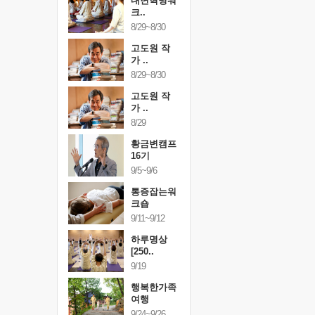
건강명상법
내면혁명워
건강명상
..
크..
스..
/9~10/10
8/29~8/30
10/9~10/10
내면혁명워
고도원 작
내면혁명
..
가 ..
크..
/17~10/18
8/29~8/30
10/17~10/18
황금변캠프
고도원 작
황금변캠
7기
가 ..
17기
/30~10/31
8/29
10/30~10/31
통증잡는워
황금변캠프
통증잡는
크숍
16기
크숍
/7~11/8
9/5~9/6
11/7~11/8
내면혁명워
통증잡는워
내면혁명
..
크숍
크..
/12~12/13
9/11~9/12
12/12~12/13
하루명상
[250..
9/19
행복한가족
여행
9/24~9/26