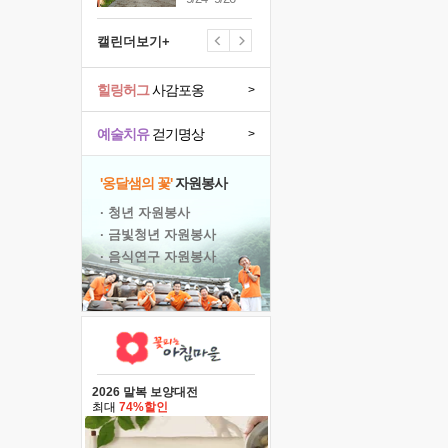
캘린더보기+
힐링허그
사감포옹
>
예술치유
걷기명상
>
'옹달샘의 꽃'
자원봉사
· 청년 자원봉사
· 금빛청년 자원봉사
· 음식연구 자원봉사
2026 말복 보양대전
최대
74%할인