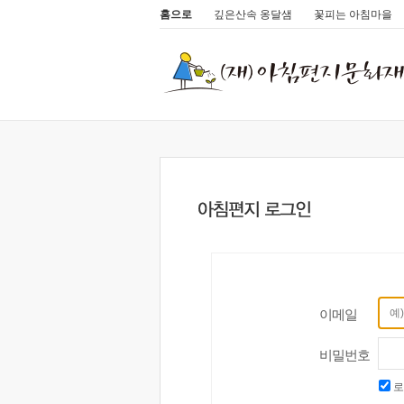
홈으로
깊은산속 옹달샘
꽃피는 아침마을
이메일
비밀번호
로