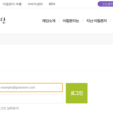
아침편지 여행
아버지센터
BDS
고도원T
재단소개
아침편지는
지난 아침편지
|
|
|
그인 상태유지