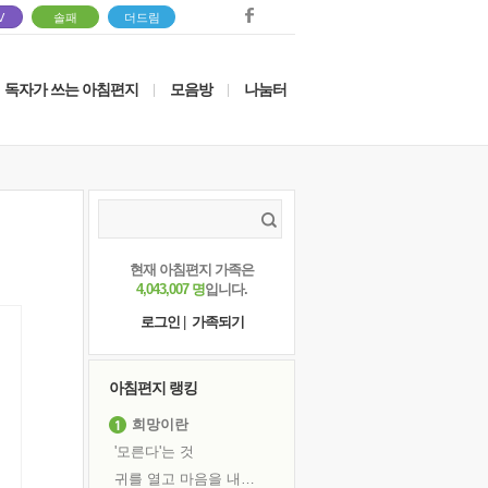
V
솔패
더드림
독자가 쓰는 아침편지
모음방
나눔터
|
|
현재 아침편지 가족은
4,043,007 명
입니다.
로그인
|
가족되기
아침편지 랭킹
희망이란
'모른다'는 것
귀를 열고 마음을 내어주고