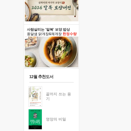
사람살리는 '말복' 보양 밥상
옹달샘 닭개장&채개장
한정수량
12월 추천도서
끝까지 쓰는 용
기
영양의 비밀