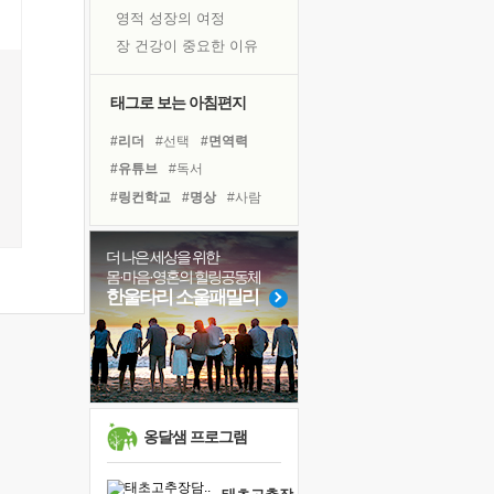
영적 성장의 여정
장 건강이 중요한 이유
신의 음성을 듣는다
흙이 된 몸으로 출근하는 여자
태그로 보는 아침편지
극과 극의 양 끝단
#리더
#선택
#면역력
내가 '나다움'을 찾는 길
#유튜브
#독서
피해 갈 수 없는 사건들
#링컨학교
#명상
#사람
처음 손을 잡았던 날
#독서캠프
#다짐
#삶
꿈이 실제가 되는 것
#나눔
#경험
#극복
더 나은 세상을 위한
'말 타는 법'을 먼저
몸·마음·영혼의 힐링공동체
#친구
#아이들
#건강
졸업식 사진을 보며
한울타리 소울패밀리
#바이러스
#도움
#계획
아픈 아버지를 위한 공간 설계
#위기
#비전캠프
#희망
극심한 변비, 어깨결림, 수면 장애
#힐링
보고 싶은 어머니
유년 시절의 부산 영도 바다
못된 꼰대들
옹달샘 프로그램
거울 속의 나