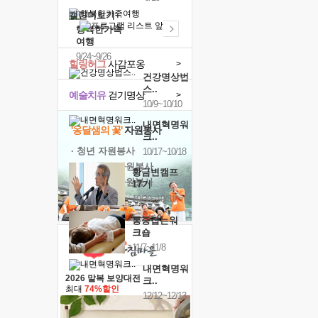
캘린더보기+
행복한가족
여행
9/24~9/26
힐링허그
사감포옹
>
건강명상법
스..
예술치유
걷기명상
>
10/9~10/10
내면혁명워
'옹달샘의 꽃'
자원봉사
크..
· 청년 자원봉사
10/17~10/18
· 금빛청년 자원봉사
황금변캠프
· 음식연구 자원봉사
17기
10/30~10/31
통증잡는워
크숍
11/7~11/8
내면혁명워
2026 말복 보양대전
크..
최대
74%할인
12/12~12/13