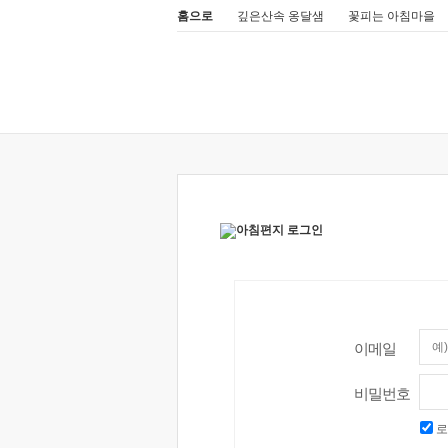
홈으로
깊은산속 옹달샘
꽃피는 아침마을
이메일
비밀번호
로