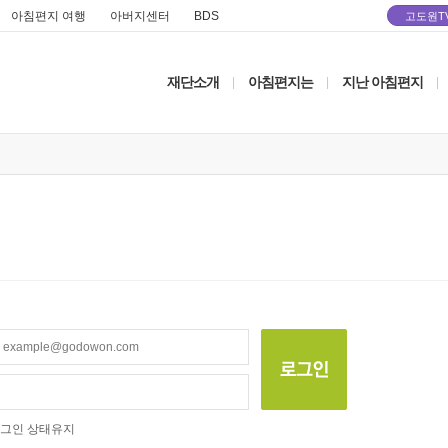
아침편지 여행
아버지센터
BDS
고도원T
재단소개
아침편지는
지난 아침편지
|
|
|
그인 상태유지