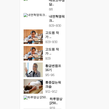
태초고추장
담..
8/8
내면혁명워
크..
8/29~8/30
고도원 작
가 ..
8/29~8/30
고도원 작
가 ..
8/29
황금변캠프
16기
9/5~9/6
통증잡는워
크숍
9/11~9/12
하루명상
[250..
9/19