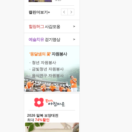
캘린더보기+
힐링허그
사감포옹
>
예술치유
걷기명상
>
'옹달샘의 꽃'
자원봉사
· 청년 자원봉사
· 금빛청년 자원봉사
· 음식연구 자원봉사
2026 말복 보양대전
최대
74%할인