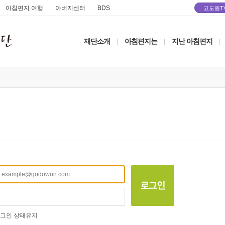
아침편지 여행
아버지센터
BDS
고도원T
재단소개
아침편지는
지난 아침편지
|
|
|
그인 상태유지