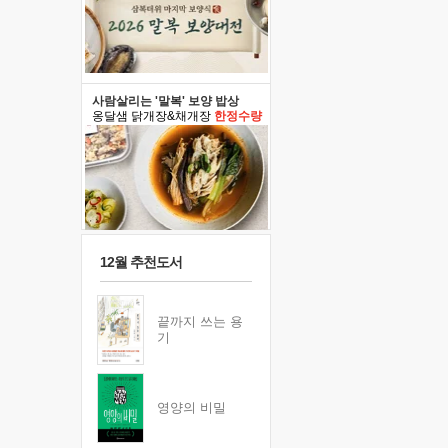
사람살리는 '말복' 보양 밥상
옹달샘 닭개장&채개장
한정수량
12월 추천도서
끝까지 쓰는 용
기
영양의 비밀