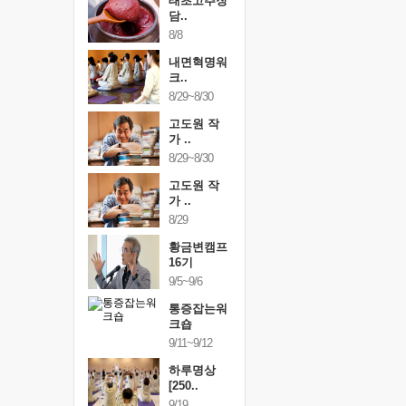
행복한가족
태초고추장
행복한가
여행
담..
여행
24~9/26
8/8
9/24~9/26
건강명상법
내면혁명워
건강명상
..
크..
스..
/9~10/10
8/29~8/30
10/9~10/10
내면혁명워
고도원 작
내면혁명
..
가 ..
크..
/17~10/18
8/29~8/30
10/17~10/18
황금변캠프
고도원 작
황금변캠
7기
가 ..
17기
/30~10/31
8/29
10/30~10/31
통증잡는워
황금변캠프
통증잡는
크숍
16기
크숍
/7~11/8
9/5~9/6
11/7~11/8
내면혁명워
통증잡는워
내면혁명
..
크숍
크..
/12~12/13
9/11~9/12
12/12~12/13
하루명상
[250..
9/19