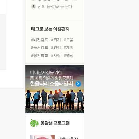
신의 음성을 듣는다
흙이 된 몸으로 출근하는 여자
극과 극의 양 끝단
내가 '나다움'을 찾는 길
태그로 보는 아침편지
피해 갈 수 없는 사건들
#비전캠프
#위기
#도움
처음 손을 잡았던 날
#독서캠프
#건강
#계획
꿈이 실제가 되는 것
#링컨학교
#사람
#명상
'말 타는 법'을 먼저
#친구
#아이들
졸업식 사진을 보며
#바이러스
#힐링
#극복
더 나은 세상을 위한
아픈 아버지를 위한 공간 설계
몸·마음·영혼의 힐링공동체
#다짐
#면역력
#희망
극심한 변비, 어깨결림, 수면 장애
한울타리 소울패밀리
#경험
#선택
#유튜브
보고 싶은 어머니
#리더
#나눔
#삶
#독서
유년 시절의 부산 영도 바다
못된 꼰대들
거울 속의 나
희망이란
옹달샘 프로그램
'모른다'는 것