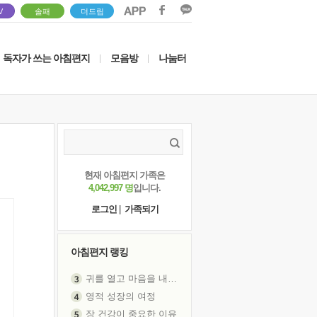
V
솔패
더드림
독자가 쓰는 아침편지
모음방
나눔터
|
|
현재 아침편지 가족은
4,042,997 명
입니다.
로그인
|
가족되기
아침편지 랭킹
귀를 열고 마음을 내어주고
영적 성장의 여정
장 건강이 중요한 이유