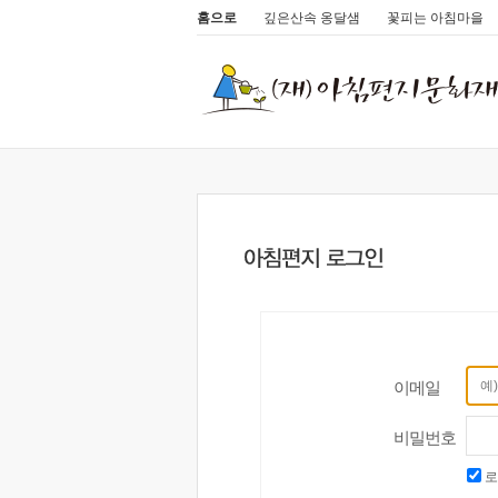
홈으로
깊은산속 옹달샘
꽃피는 아침마을
이메일
비밀번호
로