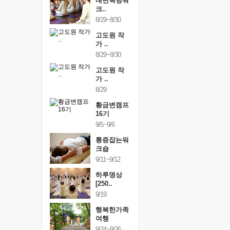
링컨학교
내면혁명워
링컨학교
니..
크..
미니..
/3~10/5
8/29~8/30
10/3~10/5
건강명상법
고도원 작
건강명상
..
가 ..
스..
/9~10/10
8/29~8/30
10/9~10/10
내면혁명워
고도원 작
내면혁명
..
가 ..
크..
/17~10/18
8/29
10/17~10/18
황금변캠프
황금변캠프
황금변캠
7기
16기
17기
/30~10/31
9/5~9/6
10/30~10/31
통증잡는워
통증잡는워
통증잡는
크숍
크숍
크숍
/7~11/8
9/11~9/12
11/7~11/8
내면혁명워
하루명상
내면혁명
..
[250..
크..
/12~12/13
9/19
12/12~12/13
행복한가족
여행
9/24~9/26