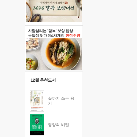
사람살리는 '말복' 보양 밥상
옹달샘 닭개장&채개장
한정수량
12월 추천도서
끝까지 쓰는 용
기
영양의 비밀