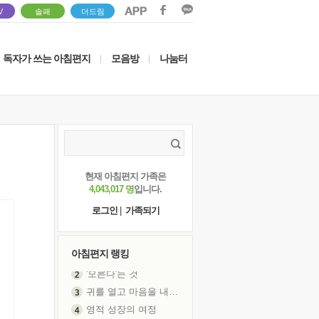
V
솔패
더드림
독자가 쓰는 아침편지
모음방
나눔터
|
|
현재 아침편지 가족은
4,043,017 명
입니다.
로그인
|
가족되기
아침편지 랭킹
귀를 열고 마음을 내어주고
영적 성장의 여정
장 건강이 중요한 이유