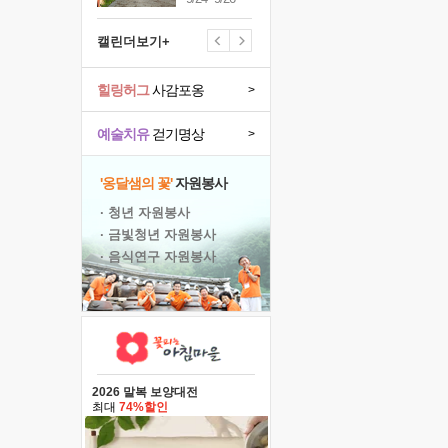
캘린더보기+
힐링허그
사감포옹
>
예술치유
걷기명상
>
'옹달샘의 꽃'
자원봉사
· 청년 자원봉사
· 금빛청년 자원봉사
· 음식연구 자원봉사
2026 말복 보양대전
최대
74%할인