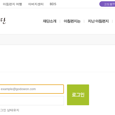
아침편지 여행
아버지센터
BDS
고도원T
재단소개
아침편지는
지난 아침편지
|
|
|
그인 상태유지