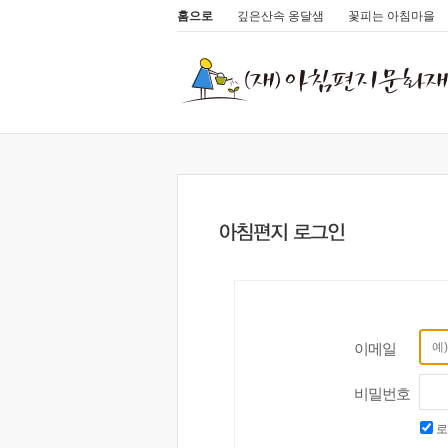
홈으로
깊은산속 옹달샘
꽃피는 아침마을
이메일
비밀번호
로