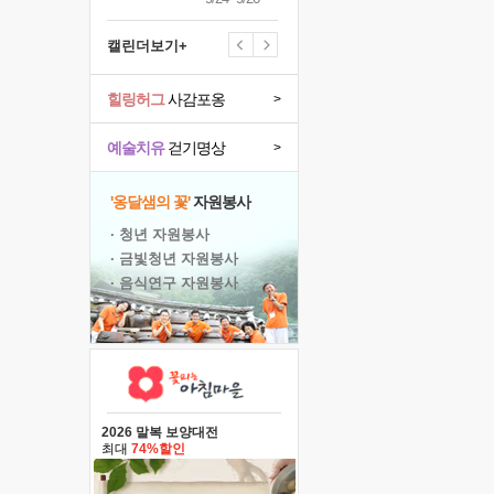
캘린더보기+
힐링허그
사감포옹
>
예술치유
걷기명상
>
'옹달샘의 꽃'
자원봉사
· 청년 자원봉사
· 금빛청년 자원봉사
· 음식연구 자원봉사
2026 말복 보양대전
최대
74%할인