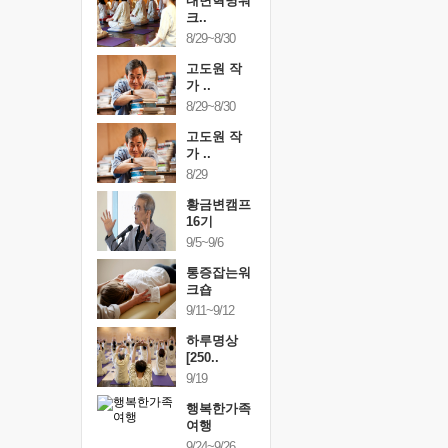
건강명상법
내면혁명워
건강명상
..
크..
스..
/9~10/10
8/29~8/30
10/9~10/10
내면혁명워
고도원 작
내면혁명
..
가 ..
크..
/17~10/18
8/29~8/30
10/17~10/18
황금변캠프
고도원 작
황금변캠
7기
가 ..
17기
/30~10/31
8/29
10/30~10/31
통증잡는워
황금변캠프
통증잡는
크숍
16기
크숍
/7~11/8
9/5~9/6
11/7~11/8
내면혁명워
통증잡는워
내면혁명
..
크숍
크..
/12~12/13
9/11~9/12
12/12~12/13
하루명상
[250..
9/19
행복한가족
여행
9/24~9/26