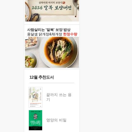
사람살리는 '말복' 보양 밥상
옹달샘 닭개장&채개장
한정수량
12월 추천도서
끝까지 쓰는 용
기
영양의 비밀