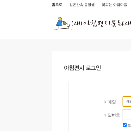
홈으로
깊은산속 옹달샘
꽃피는 아침마을
이메일
비밀번호
로