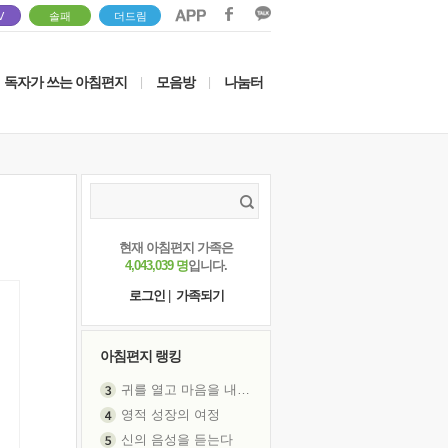
V
솔패
더드림
독자가 쓰는 아침편지
모음방
나눔터
|
|
현재 아침편지 가족은
4,043,039 명
입니다.
로그인
|
가족되기
아침편지 랭킹
귀를 열고 마음을 내어주고
영적 성장의 여정
신의 음성을 듣는다