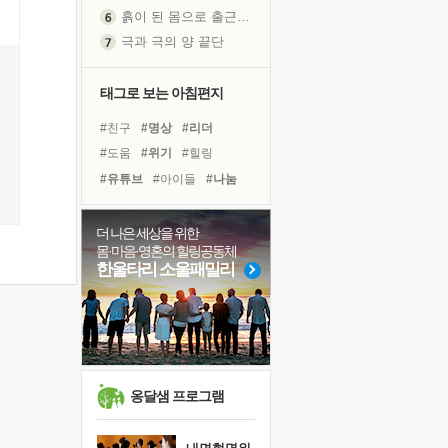
흙이 된 몸으로 출근하는 여자
극과 극의 양 끝단
내가 '나다움'을 찾는 길
피해 갈 수 없는 사건들
태그로 보는 아침편지
처음 손을 잡았던 날
#친구
#명상
#리더
꿈이 실제가 되는 것
#도움
#위기
#힐링
'말 타는 법'을 먼저
#유튜브
#아이들
#나눔
졸업식 사진을 보며
#삶
#비전캠프
#면역력
극심한 변비, 어깨결림, 수면 장애
#사람
#극복
#희망
더 나은 세상을 위한
아픈 아버지를 위한 공간 설계
몸·마음·영혼의 힐링공동체
#바이러스
#선택
#독서
슬럼프
한울타리 소울패밀리
#독서캠프
#다짐
#건강
보고 싶은 어머니
#링컨학교
#계획
#경험
유년 시절의 부산 영도 바다
못된 꼰대들
너무 황홀한 꽃들이여!
희망이란
옹달샘 프로그램
'모른다'는 것