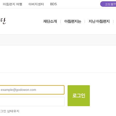
아침편지 여행
아버지센터
BDS
고도원T
재단소개
아침편지는
지난 아침편지
|
|
|
그인 상태유지