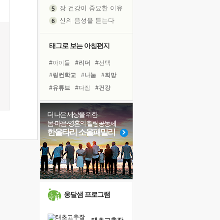
장 건강이 중요한 이유
신의 음성을 듣는다
흙이 된 몸으로 출근하는 여자
극과 극의 양 끝단
태그로 보는 아침편지
내가 '나다움'을 찾는 길
#아이들
#리더
#선택
피해 갈 수 없는 사건들
#링컨학교
#나눔
#희망
처음 손을 잡았던 날
#유튜브
#다짐
#건강
꿈이 실제가 되는 것
#사람
#면역력
#삶
'말 타는 법'을 먼저
#극복
#명상
#바이러스
더 나은 세상을 위한
졸업식 사진을 보며
몸·마음·영혼의 힐링공동체
#친구
#도움
#경험
아픈 아버지를 위한 공간 설계
한울타리 소울패밀리
#위기
#독서캠프
#독서
극심한 변비, 어깨결림, 수면 장애
#힐링
#계획
#비전캠프
보고 싶은 어머니
유년 시절의 부산 영도 바다
못된 꼰대들
거울 속의 나
옹달샘 프로그램
희망이란
'모른다'는 것