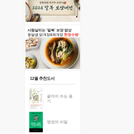
사람살리는 '말복' 보양 밥상
옹달샘 닭개장&채개장
한정수량
12월 추천도서
끝까지 쓰는 용
기
영양의 비밀