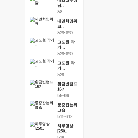
행복한가족
태초고추장
행복한가
여행
담..
여행
24~9/26
8/8
9/24~9/26
건강명상법
내면혁명워
건강명상
..
크..
스..
/9~10/10
8/29~8/30
10/9~10/10
내면혁명워
고도원 작
내면혁명
..
가 ..
크..
/17~10/18
8/29~8/30
10/17~10/18
황금변캠프
고도원 작
황금변캠
7기
가 ..
17기
/30~10/31
8/29
10/30~10/31
통증잡는워
황금변캠프
통증잡는
크숍
16기
크숍
/7~11/8
9/5~9/6
11/7~11/8
내면혁명워
통증잡는워
내면혁명
..
크숍
크..
/12~12/13
9/11~9/12
12/12~12/13
하루명상
[250..
9/19