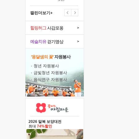
캘린더보기+
힐링허그
사감포옹
>
예술치유
걷기명상
>
'옹달샘의 꽃'
자원봉사
· 청년 자원봉사
· 금빛청년 자원봉사
· 음식연구 자원봉사
2026 말복 보양대전
최대
74%할인