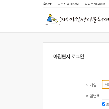
홈으로
깊은산속 옹달샘
꽃피는 아침마을
이메일
비밀번호
로