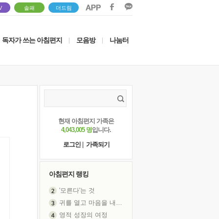
V
솔패
더드림
독자가 쓰는 아침편지
모음방
나눔터
|
|
현재 아침편지 가족은
4,043,005 명
입니다.
로그인
|
가족되기
아침편지 랭킹
'모른다'는 것
귀를 열고 마음을 내어주고
영적 성장의 여정