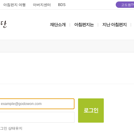
아침편지 여행
아버지센터
BDS
고도원T
재단소개
아침편지는
지난 아침편지
|
|
|
그인 상태유지