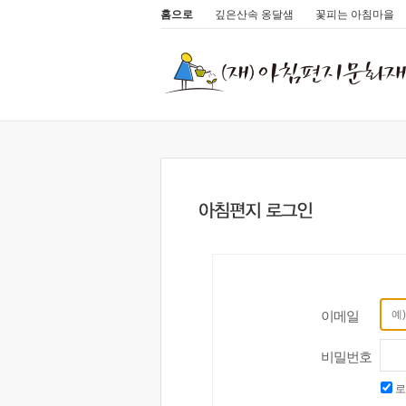
홈으로
깊은산속 옹달샘
꽃피는 아침마을
이메일
비밀번호
로