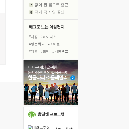
흙이 된 몸으로 출근하는 여자
극과 극의 양 끝단
내가 '나다움'을 찾는 길
피해 갈 수 없는 사건들
태그로 보는 아침편지
처음 손을 잡았던 날
#다짐
#바이러스
꿈이 실제가 되는 것
#링컨학교
#아이들
'말 타는 법'을 먼저
#계획
#희망
#비전캠프
졸업식 사진을 보며
아픈 아버지를 위한 공간 설계
#경험
#힐링
#나눔
극심한 변비, 어깨결림, 수면 장애
#건강
#면역력
#유튜브
더 나은 세상을 위한
몸·마음·영혼의 힐링공동체
보고 싶은 어머니
#독서
#삶
#리더
#사람
한울타리 소울패밀리
유년 시절의 부산 영도 바다
#명상
#극복
#독서캠프
못된 꼰대들
#친구
#선택
#위기
거울 속의 나
#도움
희망이란
'모른다'는 것
옹달샘 프로그램
귀를 열고 마음을 내어주고
영적 성장의 여정