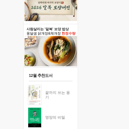
사람살리는 '말복' 보양 밥상
옹달샘 닭개장&채개장
한정수량
12월 추천도서
끝까지 쓰는 용
기
영양의 비밀