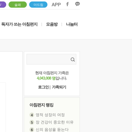
V
솔패
더드림
독자가 쓰는 아침편지
모음방
나눔터
|
|
현재 아침편지 가족은
4,043,008 명
입니다.
로그인
|
가족되기
아침편지 랭킹
영적 성장의 여정
장 건강이 중요한 이유
신의 음성을 듣는다