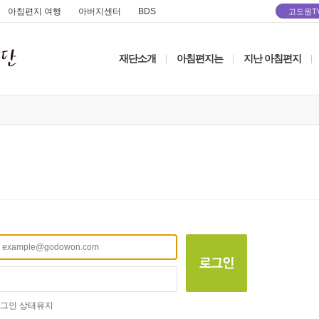
아침편지 여행
아버지센터
BDS
고도원T
재단소개
아침편지는
지난 아침편지
|
|
|
그인 상태유지