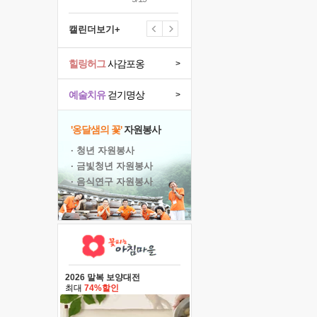
캘린더보기+
힐링허그
사감포옹
>
예술치유
걷기명상
>
'옹달샘의 꽃'
자원봉사
· 청년 자원봉사
· 금빛청년 자원봉사
· 음식연구 자원봉사
2026 말복 보양대전
최대
74%할인