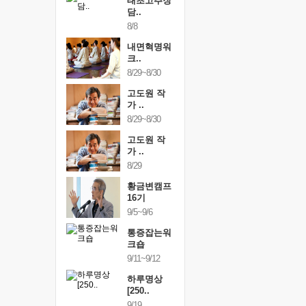
행복한가족
태초고추장
행복한가
여행
담..
여행
24~9/26
8/8
9/24~9/26
건강명상법
내면혁명워
건강명상
..
크..
스..
/9~10/10
8/29~8/30
10/9~10/10
내면혁명워
고도원 작
내면혁명
..
가 ..
크..
/17~10/18
8/29~8/30
10/17~10/18
황금변캠프
고도원 작
황금변캠
7기
가 ..
17기
/30~10/31
8/29
10/30~10/31
통증잡는워
황금변캠프
통증잡는
크숍
16기
크숍
/7~11/8
9/5~9/6
11/7~11/8
내면혁명워
통증잡는워
내면혁명
..
크숍
크..
/12~12/13
9/11~9/12
12/12~12/13
하루명상
[250..
9/19