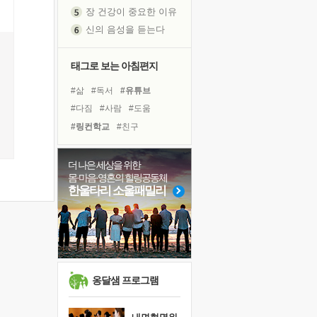
장 건강이 중요한 이유
신의 음성을 듣는다
흙이 된 몸으로 출근하는 여자
극과 극의 양 끝단
태그로 보는 아침편지
내가 '나다움'을 찾는 길
#삶
#독서
#유튜브
피해 갈 수 없는 사건들
#다짐
#사람
#도움
처음 손을 잡았던 날
#링컨학교
#친구
꿈이 실제가 되는 것
#아이들
#리더
#면역력
'말 타는 법'을 먼저
#힐링
#바이러스
#경험
졸업식 사진을 보며
더 나은 세상을 위한
몸·마음·영혼의 힐링공동체
#나눔
#건강
#비전캠프
극심한 변비, 어깨결림, 수면 장애
한울타리 소울패밀리
#계획
#명상
#희망
아픈 아버지를 위한 공간 설계
#위기
#선택
#독서캠프
슬럼프
보고 싶은 어머니
#극복
유년 시절의 부산 영도 바다
못된 꼰대들
옹달샘 프로그램
희망이란
'모른다'는 것