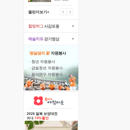
캘린더보기+
힐링허그
사감포옹
>
예술치유
걷기명상
>
'옹달샘의 꽃'
자원봉사
· 청년 자원봉사
· 금빛청년 자원봉사
· 음식연구 자원봉사
2026 말복 보양대전
최대
74%할인