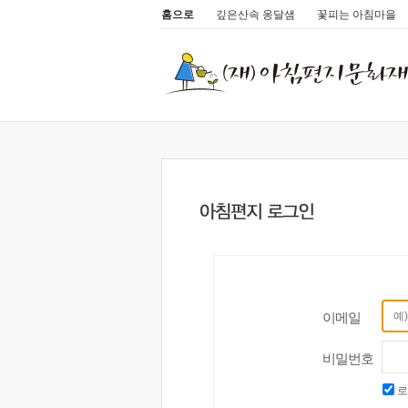
홈으로
깊은산속 옹달샘
꽃피는 아침마을
이메일
비밀번호
로