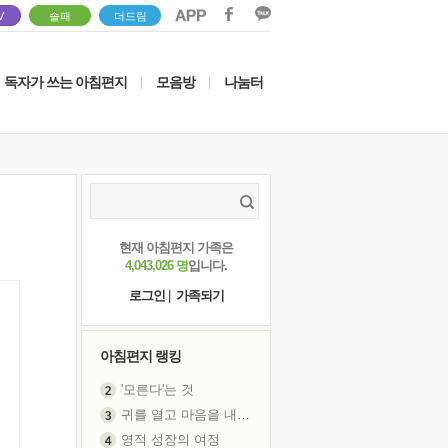
V
솔패
더드림
독자가 쓰는 아침편지
모음방
나눔터
|
|
현재 아침편지 가족은
4,043,026 명
입니다.
로그인
|
가족되기
아침편지 랭킹
'모른다'는 것
귀를 열고 마음을 내어주고
영적 성장의 여정