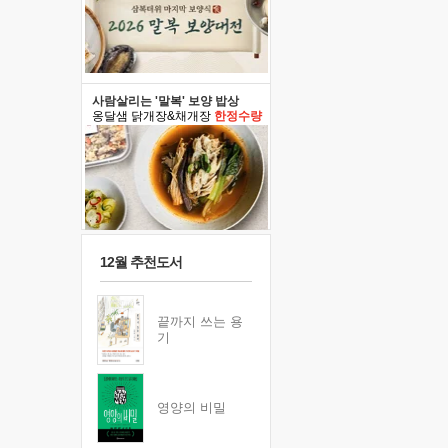
사람살리는 '말복' 보양 밥상
옹달샘 닭개장&채개장
한정수량
12월 추천도서
끝까지 쓰는 용
기
영양의 비밀