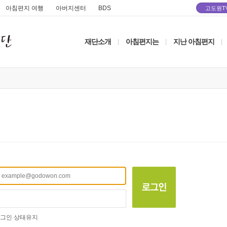
아침편지 여행
아버지센터
BDS
고도원T
재단소개
아침편지는
지난 아침편지
|
|
|
그인 상태유지