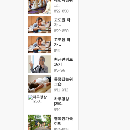
건강명상법
내면혁명워
건강명상
..
크..
스..
/9~10/10
8/29~8/30
10/9~10/10
내면혁명워
고도원 작
내면혁명
..
가 ..
크..
/17~10/18
8/29~8/30
10/17~10/18
황금변캠프
고도원 작
황금변캠
7기
가 ..
17기
/30~10/31
8/29
10/30~10/31
통증잡는워
황금변캠프
통증잡는
크숍
16기
크숍
/7~11/8
9/5~9/6
11/7~11/8
내면혁명워
통증잡는워
내면혁명
..
크숍
크..
/12~12/13
9/11~9/12
12/12~12/13
하루명상
[250..
9/19
행복한가족
여행
9/24~9/26