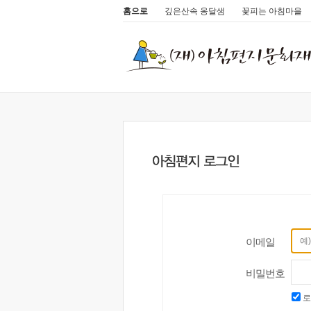
홈으로
깊은산속 옹달샘
꽃피는 아침마을
이메일
비밀번호
로