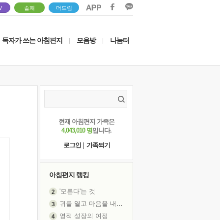
V
솔패
더드림
독자가 쓰는 아침편지
모음방
나눔터
|
|
현재 아침편지 가족은
4,043,010 명
입니다.
로그인
|
가족되기
아침편지 랭킹
'모른다'는 것
귀를 열고 마음을 내어주고
영적 성장의 여정