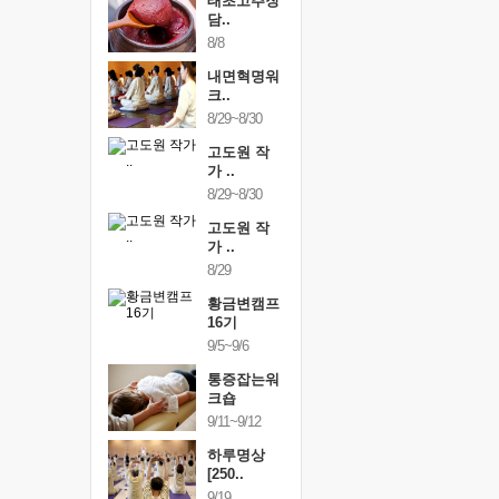
행복한가족
태초고추장
행복한가
여행
담..
여행
24~9/26
8/8
9/24~9/26
건강명상법
내면혁명워
건강명상
..
크..
스..
/9~10/10
8/29~8/30
10/9~10/10
내면혁명워
고도원 작
내면혁명
..
가 ..
크..
/17~10/18
8/29~8/30
10/17~10/18
황금변캠프
고도원 작
황금변캠
7기
가 ..
17기
/30~10/31
8/29
10/30~10/31
통증잡는워
황금변캠프
통증잡는
크숍
16기
크숍
/7~11/8
9/5~9/6
11/7~11/8
내면혁명워
통증잡는워
내면혁명
..
크숍
크..
/12~12/13
9/11~9/12
12/12~12/13
하루명상
[250..
9/19