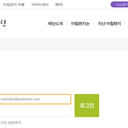
아침편지 여행
아버지센터
BDS
고도원T
재단소개
아침편지는
지난 아침편지
|
|
|
그인 상태유지