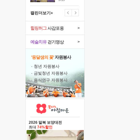
캘린더보기+
힐링허그
사감포옹
>
예술치유
걷기명상
>
'옹달샘의 꽃'
자원봉사
· 청년 자원봉사
· 금빛청년 자원봉사
· 음식연구 자원봉사
2026 말복 보양대전
최대
74%할인