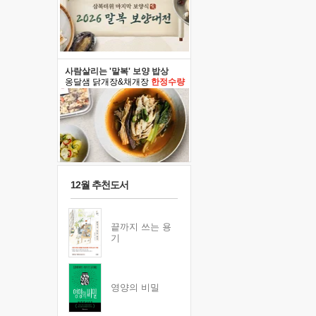
사람살리는 '말복' 보양 밥상
옹달샘 닭개장&채개장
한정수량
12월 추천도서
끝까지 쓰는 용
기
영양의 비밀