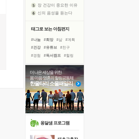
장 건강이 중요한 이유
신의 음성을 듣는다
흙이 된 몸으로 출근하는 여자
극과 극의 양 끝단
태그로 보는 아침편지
내가 '나다움'을 찾는 길
피해 갈 수 없는 사건들
#나눔
#희망
#삶
#계획
처음 손을 잡았던 날
#건강
#유튜브
#친구
꿈이 실제가 되는 것
#경험
#독서캠프
#힐링
'말 타는 법'을 먼저
#아이들
#면역력
#다짐
졸업식 사진을 보며
#선택
#비전캠프
#명상
더 나은 세상을 위한
몸·마음·영혼의 힐링공동체
극심한 변비, 어깨결림, 수면 장애
#사람
#바이러스
#위기
한울타리 소울패밀리
아픈 아버지를 위한 공간 설계
#도움
#극복
#링컨학교
슬럼프
#독서
#리더
보고 싶은 어머니
유년 시절의 부산 영도 바다
못된 꼰대들
옹달샘 프로그램
희망이란
'모른다'는 것