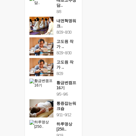
행복한가족
태초고추장
행복한가
여행
담..
여행
24~9/26
8/8
9/24~9/26
건강명상법
내면혁명워
건강명상
..
크..
스..
/9~10/10
8/29~8/30
10/9~10/10
내면혁명워
고도원 작
내면혁명
..
가 ..
크..
/17~10/18
8/29~8/30
10/17~10/18
황금변캠프
고도원 작
황금변캠
7기
가 ..
17기
/30~10/31
8/29
10/30~10/31
통증잡는워
황금변캠프
통증잡는
크숍
16기
크숍
/7~11/8
9/5~9/6
11/7~11/8
내면혁명워
통증잡는워
내면혁명
..
크숍
크..
/12~12/13
9/11~9/12
12/12~12/13
하루명상
[250..
9/19