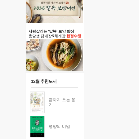
사람살리는 '말복' 보양 밥상
옹달샘 닭개장&채개장
한정수량
12월 추천도서
끝까지 쓰는 용
기
영양의 비밀