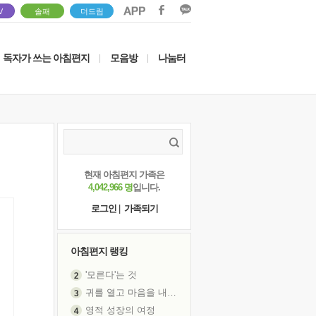
V
솔패
더드림
독자가 쓰는 아침편지
모음방
나눔터
|
|
현재 아침편지 가족은
4,042,966 명
입니다.
로그인
|
가족되기
아침편지 랭킹
'모른다'는 것
귀를 열고 마음을 내어주고
영적 성장의 여정
장 건강이 중요한 이유