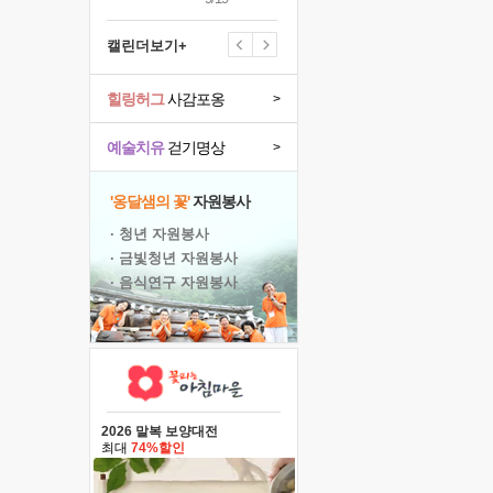
캘린더보기+
힐링허그
사감포옹
>
예술치유
걷기명상
>
'옹달샘의 꽃'
자원봉사
· 청년 자원봉사
· 금빛청년 자원봉사
· 음식연구 자원봉사
2026 말복 보양대전
최대
74%할인