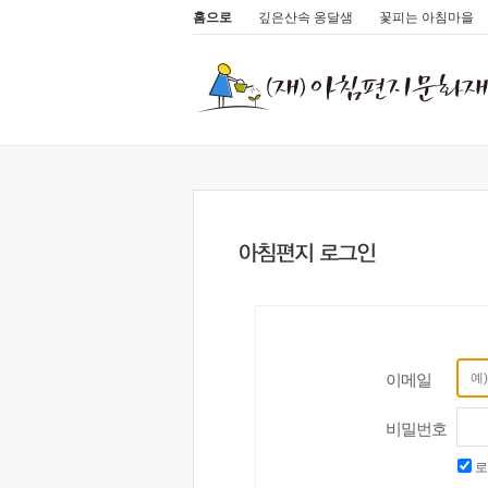
홈으로
깊은산속 옹달샘
꽃피는 아침마을
이메일
비밀번호
로