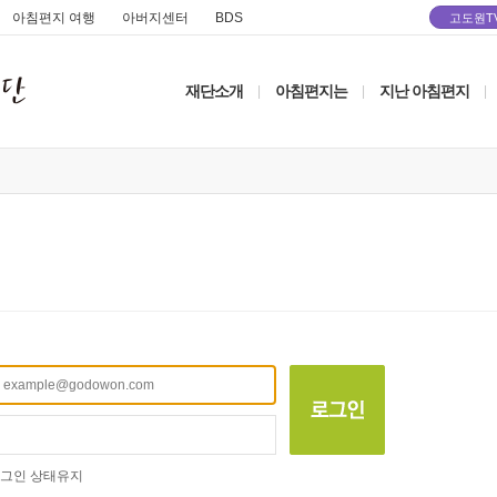
아침편지 여행
아버지센터
BDS
고도원T
재단소개
아침편지는
지난 아침편지
|
|
|
그인 상태유지