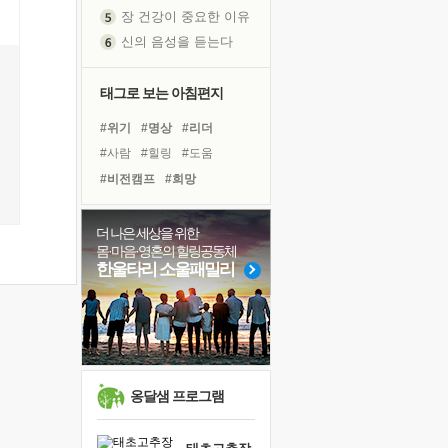
신의 음성을 듣는다
흙이 된 몸으로 출근하는 여자
극과 극의 양 끝단
태그로 보는 아침편지
내가 '나다움'을 찾는 길
피해 갈 수 없는 사건들
#위기
#명상
#리더
처음 손을 잡았던 날
#사람
#힐링
#도움
꿈이 실제가 되는 것
#비전캠프
#희망
'말 타는 법'을 먼저
#독서캠프
#면역력
졸업식 사진을 보며
#계획
#다짐
#경험
더 나은 세상을 위한
아픈 아버지를 위한 공간 설계
몸·마음·영혼의 힐링공동체
#링컨학교
#아이들
한울타리 소울패밀리
극심한 변비, 어깨결림, 수면 장애
#건강
#선택
#유튜브
보고 싶은 어머니
#친구
#나눔
#극복
#삶
유년 시절의 부산 영도 바다
#독서
#바이러스
못된 꼰대들
거울 속의 나
희망이란
옹달샘 프로그램
'모른다'는 것