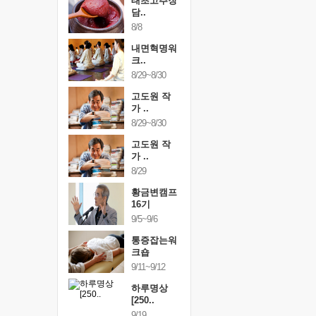
행복한가족
태초고추장
행복한가
여행
담..
여행
24~9/26
8/8
9/24~9/26
건강명상법
내면혁명워
건강명상
..
크..
스..
/9~10/10
8/29~8/30
10/9~10/10
내면혁명워
고도원 작
내면혁명
..
가 ..
크..
/17~10/18
8/29~8/30
10/17~10/18
황금변캠프
고도원 작
황금변캠
7기
가 ..
17기
/30~10/31
8/29
10/30~10/31
통증잡는워
황금변캠프
통증잡는
크숍
16기
크숍
/7~11/8
9/5~9/6
11/7~11/8
내면혁명워
통증잡는워
내면혁명
..
크숍
크..
/12~12/13
9/11~9/12
12/12~12/13
하루명상
[250..
9/19