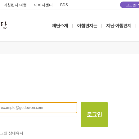
아침편지 여행
아버지센터
BDS
고도원T
재단소개
아침편지는
지난 아침편지
|
|
|
그인 상태유지