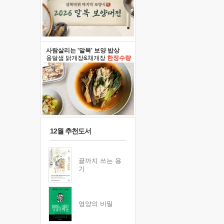
사람살리는 '말복' 보양 밥상
옹달샘 닭개장&채개장
한정수량
12월 추천도서
끝까지 쓰는 용
기
영양의 비밀