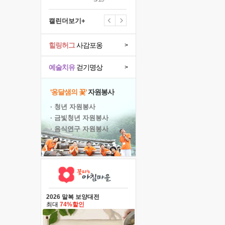
캘린더보기+
힐링허그
사감포옹
>
예술치유
걷기명상
>
'옹달샘의 꽃'
자원봉사
· 청년 자원봉사
· 금빛청년 자원봉사
· 음식연구 자원봉사
2026 말복 보양대전
최대
74%할인