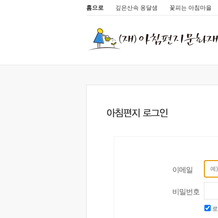
홈으로
깊은산속 옹달샘
꽃피는 아침마을
이메일
비밀번호
로