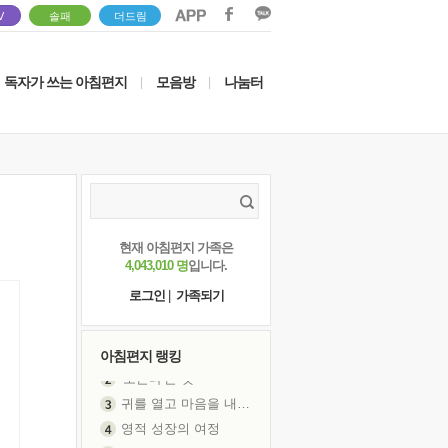
V
솔패
더드림
독자가 쓰는 아침편지
모음방
나눔터
|
|
현재 아침편지 가족은
4,043,010 명
입니다.
로그인
|
가족되기
아침편지 랭킹
귀를 열고 마음을 내어주고
영적 성장의 여정
장 건강이 중요한 이유