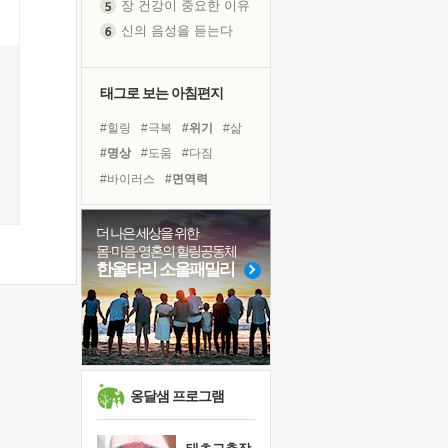
신의 음성을 듣는다
흙이 된 몸으로 출근하는 여자
극과 극의 양 끝단
내가 '나다움'을 찾는 길
태그로 보는 아침편지
피해 갈 수 없는 사건들
#힐링
#극복
#위기
#삶
처음 손을 잡았던 날
#명상
#도움
#다짐
꿈이 실제가 되는 것
#바이러스
#면역력
'말 타는 법'을 먼저
#아이들
#계획
#독서
졸업식 사진을 보며
#리더
#희망
#선택
더 나은 세상을 위한
극심한 변비, 어깨결림, 수면 장애
몸·마음·영혼의 힐링공동체
#경험
#친구
#유튜브
아픈 아버지를 위한 공간 설계
한울타리 소울패밀리
#링컨학교
#비전캠프
슬럼프
#건강
#독서캠프
#사람
보고 싶은 어머니
#나눔
유년 시절의 부산 영도 바다
못된 꼰대들
희망이란
옹달샘 프로그램
'모른다'는 것