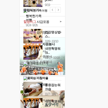
9/19
캘린더보기+
행복한가족
여행
힐링허그
사감포옹
>
9/24~9/26
예술치유
걷기명상
건강명상법
>
스..
10/9~10/10
'옹달샘의 꽃'
자원봉사
내면혁명워
· 청년 자원봉사
크..
· 금빛청년 자원봉사
10/17~10/18
· 음식연구 자원봉사
황금변캠프
17기
10/30~10/31
2026 말복 보양대전
통증잡는워
최대
74%할인
크숍
11/7~11/8
내면혁명워
크..