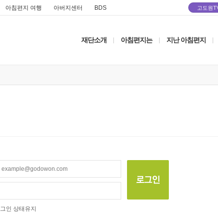
아침편지 여행
아버지센터
BDS
고도원T
재단소개
아침편지는
지난 아침편지
|
|
|
그인 상태유지