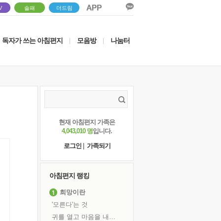
V
솔패
더드림
독자가 쓰는 아침편지
모음방
나눔터
|
|
현재 아침편지 가족은
4,043,010 명
입니다.
로그인
|
가족되기
아침편지 랭킹
희망이란
'모른다'는 것
귀를 열고 마음을 내어주고