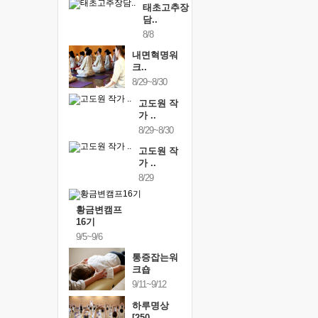
태초고추장
담..
8/8
내면혁명워
크..
8/29~8/30
고도원 작
가 ..
8/29~8/30
고도원 작
가 ..
8/29
황금변캠프
16기
9/5~9/6
통증잡는워
크숍
9/11~9/12
하루명상
[250..