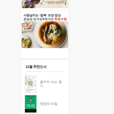
12/12~12/13
사람살리는 '말복' 보양 밥상
옹달샘 닭개장&채개장
한정수량
12월 추천도서
끝까지 쓰는 용
기
영양의 비밀