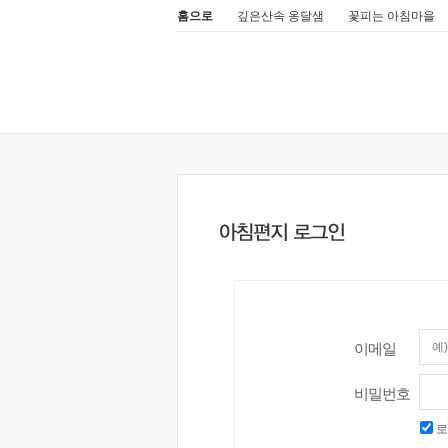
홈으로
깊은산속 옹달샘
꽃피는 아침마을
이메일
비밀번호
로