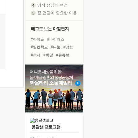
영적 성장의 여정
장 건강이 중요한 이유
신의 음성을 듣는다
흙이 된 몸으로 출근하는 여자
태그로 보는 아침편지
극과 극의 양 끝단
#아이들
#바이러스
내가 '나다움'을 찾는 길
#링컨학교
#나눔
#경험
피해 갈 수 없는 사건들
#독서
#희망
#유튜브
처음 손을 잡았던 날
#위기
#극복
#친구
꿈이 실제가 되는 것
#힐링
#다짐
#도움
더 나은 세상을 위한
'말 타는 법'을 먼저
몸·마음·영혼의 힐링공동체
#명상
#독서캠프
졸업식 사진을 보며
한울타리 소울패밀리
#비전캠프
#리더
#사람
극심한 변비, 어깨결림, 수면 장애
#건강
#삶
#면역력
아픈 아버지를 위한 공간 설계
#계획
#선택
보고 싶은 어머니
유년 시절의 부산 영도 바다
못된 꼰대들
옹달샘 프로그램
슬럼프