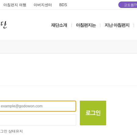
아침편지 여행
아버지센터
BDS
고도원T
재단소개
아침편지는
지난 아침편지
|
|
|
그인 상태유지