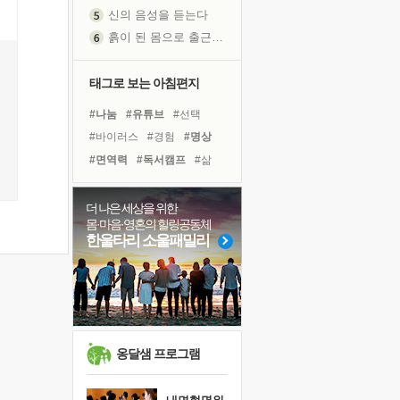
신의 음성을 듣는다
흙이 된 몸으로 출근하는 여자
극과 극의 양 끝단
내가 '나다움'을 찾는 길
태그로 보는 아침편지
피해 갈 수 없는 사건들
처음 손을 잡았던 날
#나눔
#유튜브
#선택
꿈이 실제가 되는 것
#바이러스
#경험
#명상
'말 타는 법'을 먼저
#면역력
#독서캠프
#삶
졸업식 사진을 보며
#위기
#도움
#독서
극심한 변비, 어깨결림, 수면 장애
#아이들
#친구
#사람
더 나은 세상을 위한
몸·마음·영혼의 힐링공동체
아픈 아버지를 위한 공간 설계
#계획
#리더
#비전캠프
한울타리 소울패밀리
슬럼프
#링컨학교
#희망
#힐링
보고 싶은 어머니
#다짐
#극복
#건강
유년 시절의 부산 영도 바다
못된 꼰대들
너무 황홀한 꽃들이여!
옹달샘 프로그램
희망이란
'모른다'는 것