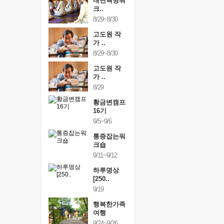
건강명상법
내면혁명워
건강명상
..
크..
스..
/9~10/10
8/29~8/30
10/9~10/10
내면혁명워
고도원 작
내면혁명
..
가 ..
크..
/17~10/18
8/29~8/30
10/17~10/18
황금변캠프
고도원 작
황금변캠
7기
가 ..
17기
/30~10/31
8/29
10/30~10/31
통증잡는워
황금변캠프
통증잡는
크숍
16기
크숍
/7~11/8
9/5~9/6
11/7~11/8
내면혁명워
통증잡는워
내면혁명
..
크숍
크..
/12~12/13
9/11~9/12
12/12~12/13
하루명상
[250..
9/19
행복한가족
여행
9/24~9/26