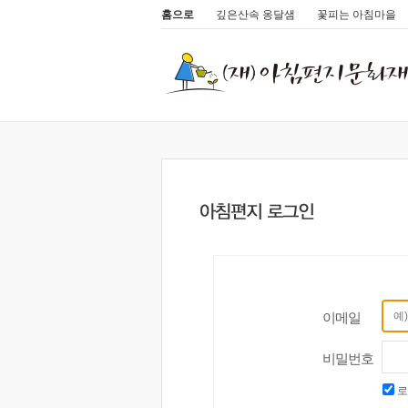
홈으로
깊은산속 옹달샘
꽃피는 아침마을
이메일
비밀번호
로