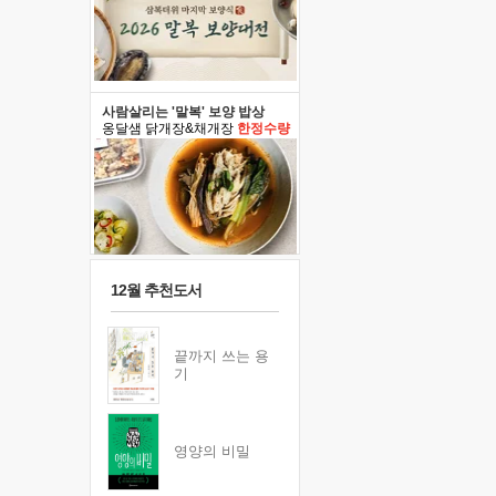
사람살리는 '말복' 보양 밥상
옹달샘 닭개장&채개장
한정수량
12월 추천도서
끝까지 쓰는 용
기
영양의 비밀