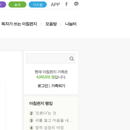
V
솔패
더드림
독자가 쓰는 아침편지
모음방
나눔터
|
|
현재 아침편지 가족은
4,043,031 명
입니다.
로그인
|
가족되기
아침편지 랭킹
'모른다'는 것
귀를 열고 마음을 내어주고
영적 성장의 여정