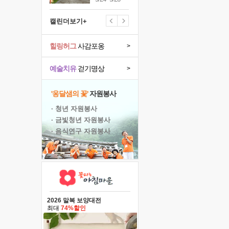
캘린더보기+
힐링허그
사감포옹
>
예술치유
걷기명상
>
'옹달샘의 꽃'
자원봉사
· 청년 자원봉사
· 금빛청년 자원봉사
· 음식연구 자원봉사
2026 말복 보양대전
최대
74%할인