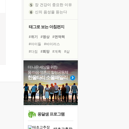
장 건강이 중요한 이유
신의 음성을 듣는다
흙이 된 몸으로 출근하는 여자
극과 극의 양 끝단
태그로 보는 아침편지
내가 '나다움'을 찾는 길
#위기
#명상
#면역력
피해 갈 수 없는 사건들
#아이들
#바이러스
처음 손을 잡았던 날
#다짐
#희망
#계획
#삶
꿈이 실제가 되는 것
#독서
#나눔
#친구
'말 타는 법'을 먼저
#도움
#유튜브
더 나은 세상을 위한
졸업식 사진을 보며
몸·마음·영혼의 힐링공동체
#비전캠프
#힐링
#리더
극심한 변비, 어깨결림, 수면 장애
한울타리 소울패밀리
#독서캠프
#선택
아픈 아버지를 위한 공간 설계
#링컨학교
#건강
#극복
보고 싶은 어머니
#경험
#사람
유년 시절의 부산 영도 바다
못된 꼰대들
거울 속의 나
옹달샘 프로그램
희망이란
'모른다'는 것