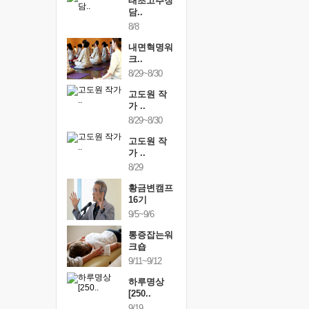
행복한가족
태초고추장
행복한가
여행
담..
여행
24~9/26
8/8
9/24~9/26
건강명상법
내면혁명워
건강명상
..
크..
스..
/9~10/10
8/29~8/30
10/9~10/10
내면혁명워
고도원 작
내면혁명
..
가 ..
크..
/17~10/18
8/29~8/30
10/17~10/18
황금변캠프
고도원 작
황금변캠
7기
가 ..
17기
/30~10/31
8/29
10/30~10/31
통증잡는워
황금변캠프
통증잡는
크숍
16기
크숍
/7~11/8
9/5~9/6
11/7~11/8
내면혁명워
통증잡는워
내면혁명
..
크숍
크..
/12~12/13
9/11~9/12
12/12~12/13
하루명상
[250..
9/19