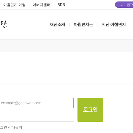
아침편지 여행
아버지센터
BDS
고도원T
재단소개
아침편지는
지난 아침편지
|
|
|
그인 상태유지