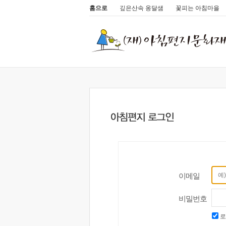
홈으로
깊은산속 옹달샘
꽃피는 아침마을
이메일
비밀번호
로