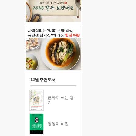
사람살리는 '말복' 보양 밥상
옹달샘 닭개장&채개장
한정수량
12월 추천도서
끝까지 쓰는 용
기
영양의 비밀