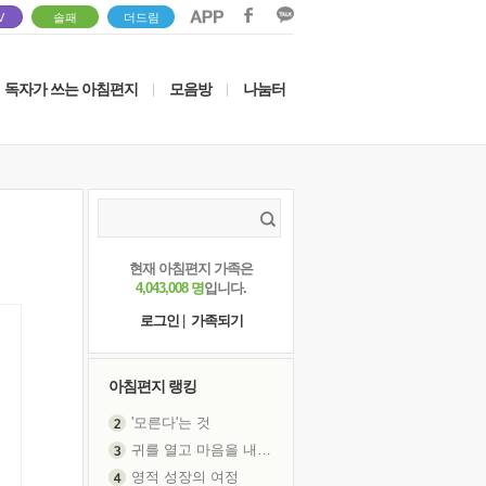
V
솔패
더드림
독자가 쓰는 아침편지
모음방
나눔터
|
|
현재 아침편지 가족은
4,043,008 명
입니다.
로그인
|
가족되기
아침편지 랭킹
'모른다'는 것
귀를 열고 마음을 내어주고
영적 성장의 여정