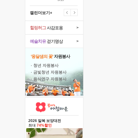
캘린더보기+
힐링허그
사감포옹
>
예술치유
걷기명상
>
'옹달샘의 꽃'
자원봉사
· 청년 자원봉사
· 금빛청년 자원봉사
· 음식연구 자원봉사
2026 말복 보양대전
최대
74%할인