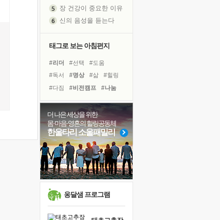
장 건강이 중요한 이유
신의 음성을 듣는다
흙이 된 몸으로 출근하는 여자
극과 극의 양 끝단
태그로 보는 아침편지
내가 '나다움'을 찾는 길
피해 갈 수 없는 사건들
#리더
#선택
#도움
처음 손을 잡았던 날
#독서
#명상
#삶
#힐링
꿈이 실제가 되는 것
#다짐
#비전캠프
#나눔
'말 타는 법'을 먼저
#바이러스
#독서캠프
아픈 아버지를 위한 공간 설계
#아이들
#건강
#유튜브
더 나은 세상을 위한
몸·마음·영혼의 힐링공동체
졸업식 사진을 보며
#링컨학교
#희망
#친구
한울타리 소울패밀리
극심한 변비, 어깨결림, 수면 장애
#면역력
#경험
#극복
보고 싶은 어머니
#계획
#위기
#사람
마음이 멈춰 버린 곳
유년 시절의 부산 영도 바다
못된 꼰대들
옹달샘 프로그램
희망이란
'모른다'는 것