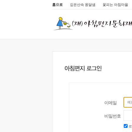
홈으로
깊은산속 옹달샘
꽃피는 아침마을
이메일
비밀번호
로