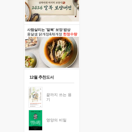
사람살리는 '말복' 보양 밥상
옹달샘 닭개장&채개장
한정수량
12월 추천도서
끝까지 쓰는 용
기
영양의 비밀