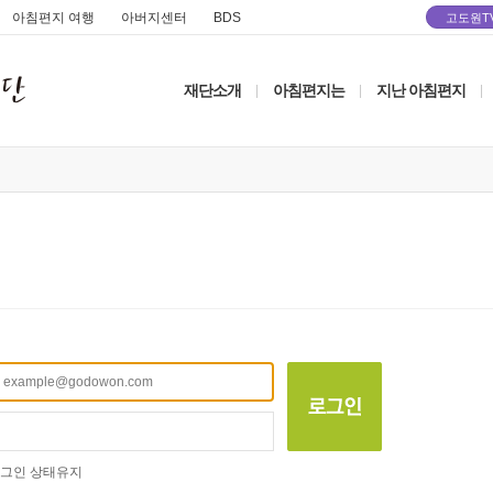
아침편지 여행
아버지센터
BDS
고도원T
재단소개
아침편지는
지난 아침편지
|
|
|
그인 상태유지