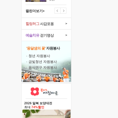
캘린더보기+
힐링허그
사감포옹
>
예술치유
걷기명상
>
'옹달샘의 꽃'
자원봉사
· 청년 자원봉사
· 금빛청년 자원봉사
· 음식연구 자원봉사
2026 말복 보양대전
최대
74%할인