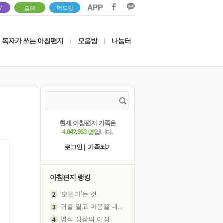
V
솔패
더드림
독자가 쓰는 아침편지
모음방
나눔터
|
|
현재 아침편지 가족은
4,042,960 명
입니다.
로그인
|
가족되기
아침편지 랭킹
'모른다'는 것
귀를 열고 마음을 내어주고
영적 성장의 여정