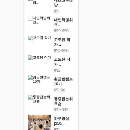
행복한가족
태초고추장
행복한가
여행
담..
여행
24~9/26
8/8
9/24~9/26
건강명상법
내면혁명워
건강명상
..
크..
스..
/9~10/10
8/29~8/30
10/9~10/10
내면혁명워
고도원 작
내면혁명
..
가 ..
크..
/17~10/18
8/29~8/30
10/17~10/18
황금변캠프
고도원 작
황금변캠
7기
가 ..
17기
/30~10/31
8/29
10/30~10/31
통증잡는워
황금변캠프
통증잡는
크숍
16기
크숍
/7~11/8
9/5~9/6
11/7~11/8
내면혁명워
통증잡는워
내면혁명
..
크숍
크..
/12~12/13
9/11~9/12
12/12~12/13
하루명상
[250..
9/19