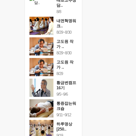
행복한가족
태초고추장
행복한가
여행
담..
여행
24~9/26
8/8
9/24~9/26
건강명상법
내면혁명워
건강명상
..
크..
스..
/9~10/10
8/29~8/30
10/9~10/10
내면혁명워
고도원 작
내면혁명
..
가 ..
크..
/17~10/18
8/29~8/30
10/17~10/18
황금변캠프
고도원 작
황금변캠
7기
가 ..
17기
/30~10/31
8/29
10/30~10/31
통증잡는워
황금변캠프
통증잡는
크숍
16기
크숍
/7~11/8
9/5~9/6
11/7~11/8
내면혁명워
통증잡는워
내면혁명
..
크숍
크..
/12~12/13
9/11~9/12
12/12~12/13
하루명상
[250..
9/19