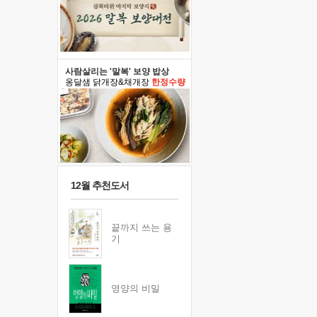
사람살리는 '말복' 보양 밥상
옹달샘 닭개장&채개장
한정수량
12월 추천도서
끝까지 쓰는 용
기
영양의 비밀