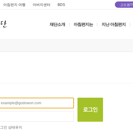
아침편지 여행
아버지센터
BDS
고도원T
재단소개
아침편지는
지난 아침편지
|
|
|
그인 상태유지