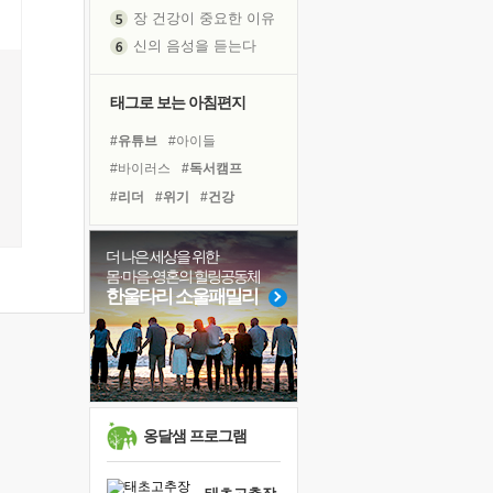
장 건강이 중요한 이유
신의 음성을 듣는다
흙이 된 몸으로 출근하는 여자
극과 극의 양 끝단
태그로 보는 아침편지
내가 '나다움'을 찾는 길
피해 갈 수 없는 사건들
#유튜브
#아이들
처음 손을 잡았던 날
#바이러스
#독서캠프
꿈이 실제가 되는 것
#리더
#위기
#건강
'말 타는 법'을 먼저
#친구
#힐링
#선택
졸업식 사진을 보며
#희망
#사람
#계획
더 나은 세상을 위한
몸·마음·영혼의 힐링공동체
극심한 변비, 어깨결림, 수면 장애
#비전캠프
#극복
#명상
한울타리 소울패밀리
아픈 아버지를 위한 공간 설계
#나눔
#독서
#경험
슬럼프
#도움
#링컨학교
#삶
보고 싶은 어머니
#다짐
#면역력
유년 시절의 부산 영도 바다
못된 꼰대들
옹달샘 프로그램
희망이란
'모른다'는 것