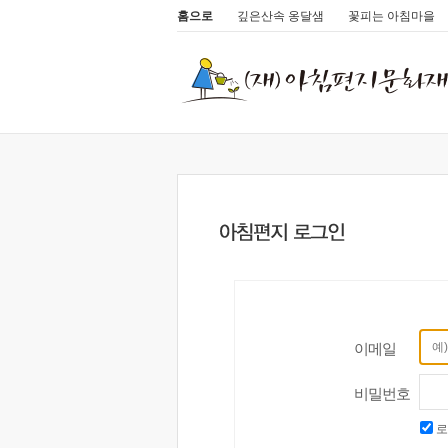
홈으로
깊은산속 옹달샘
꽃피는 아침마을
이메일
비밀번호
로