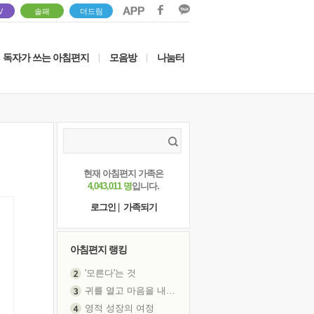
V
솔패
더드림
독자가 쓰는 아침편지
모음방
나눔터
|
|
현재 아침편지 가족은
4,043,011 명
입니다.
로그인
|
가족되기
아침편지 랭킹
'모른다'는 것
귀를 열고 마음을 내어주고
영적 성장의 여정