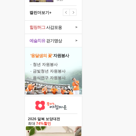
캘린더보기+
힐링허그
사감포옹
>
예술치유
걷기명상
>
'옹달샘의 꽃'
자원봉사
· 청년 자원봉사
· 금빛청년 자원봉사
· 음식연구 자원봉사
2026 말복 보양대전
최대
74%할인