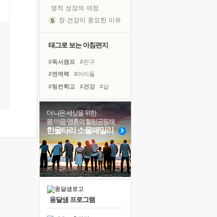
영적 성장의 여정
장 건강이 중요한 이유
신의 음성을 듣는다
흙이 된 몸으로 출근하는 여자
태그로 보는 아침편지
극과 극의 양 끝단
#독서캠프
#친구
내가 '나다움'을 찾는 길
#면역력
#아이들
피해 갈 수 없는 사건들
#링컨학교
#건강
#삶
처음 손을 잡았던 날
#나눔
#유튜브
꿈이 실제가 되는 것
#바이러스
#비전캠프
더 나은 세상을 위한
'말 타는 법'을 먼저
몸·마음·영혼의 힐링공동체
#도움
#힐링
#선택
졸업식 사진을 보며
한울타리 소울패밀리
#다짐
#희망
#극복
아픈 아버지를 위한 공간 설계
#위기
#계획
#명상
극심한 변비, 어깨결림, 수면 장애
#리더
#사람
#경험
보고 싶은 어머니
#독서
유년 시절의 부산 영도 바다
못된 꼰대들
옹달샘 프로그램
거울 속의 나