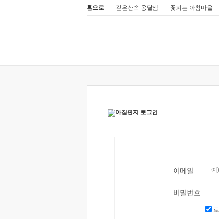
홈으로
깊은산속 옹달샘
꽃피는 아침마을
이메일
비밀번호
로