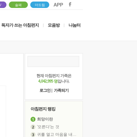
V
솔패
더드림
독자가 쓰는 아침편지
모음방
나눔터
|
|
현재 아침편지 가족은
4,042,995 명
입니다.
로그인
|
가족되기
아침편지 랭킹
희망이란
'모른다'는 것
귀를 열고 마음을 내어주고