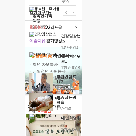
9/19
캘린더보기+
행복한가족
여행
힐링허그
사감포옹
9/24~9/26
>
건강명상법
예술치유
걷기명상
>
스..
10/9~10/10
'옹달샘의 꽃'
자원봉사
내면혁명워
크..
· 청년 자원봉사
10/17~10/18
· 금빛청년 자원봉사
황금변캠프
· 음식연구 자원봉사
17기
10/30~10/31
통증잡는워
크숍
2026 말복 보양대전
11/7~11/8
최대
74%할인
내면혁명워
크..
12/12~12/13