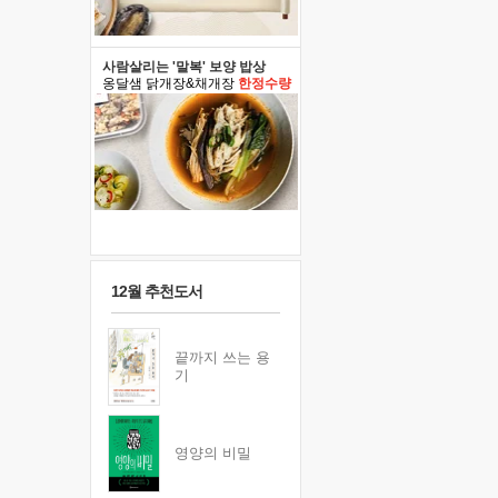
사람살리는 '말복' 보양 밥상
옹달샘 닭개장&채개장
한정수량
12월 추천도서
끝까지 쓰는 용
기
영양의 비밀