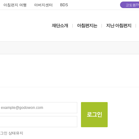
아침편지 여행
아버지센터
BDS
고도원T
재단소개
아침편지는
지난 아침편지
|
|
|
그인 상태유지