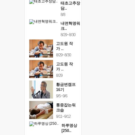
태초고추장
담..
8/8
내면혁명워
크..
8/29~8/30
고도원 작
가 ..
8/29~8/30
고도원 작
가 ..
8/29
황금변캠프
16기
9/5~9/6
통증잡는워
크숍
9/11~9/12
하루명상
[250..