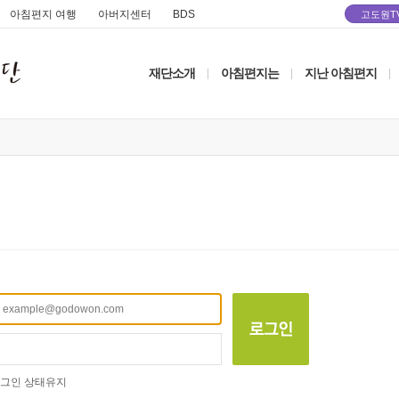
아침편지 여행
아버지센터
BDS
고도원T
재단소개
아침편지는
지난 아침편지
|
|
|
그인 상태유지