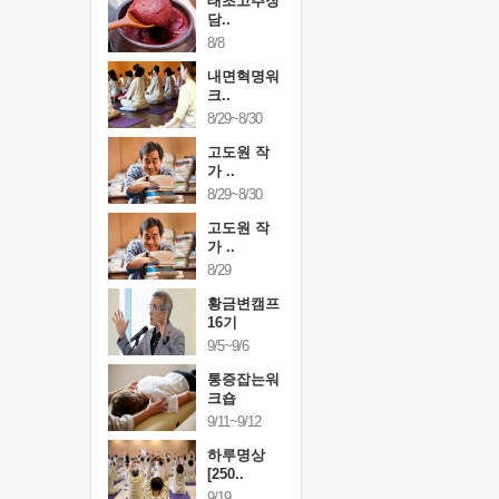
행복한가족
태초고추장
행복한가
여행
담..
여행
24~9/26
8/8
9/24~9/26
건강명상법
내면혁명워
건강명상
..
크..
스..
/9~10/10
8/29~8/30
10/9~10/10
내면혁명워
고도원 작
내면혁명
..
가 ..
크..
/17~10/18
8/29~8/30
10/17~10/18
황금변캠프
고도원 작
황금변캠
7기
가 ..
17기
/30~10/31
8/29
10/30~10/31
통증잡는워
황금변캠프
통증잡는
크숍
16기
크숍
/7~11/8
9/5~9/6
11/7~11/8
내면혁명워
통증잡는워
내면혁명
..
크숍
크..
/12~12/13
9/11~9/12
12/12~12/13
하루명상
[250..
9/19