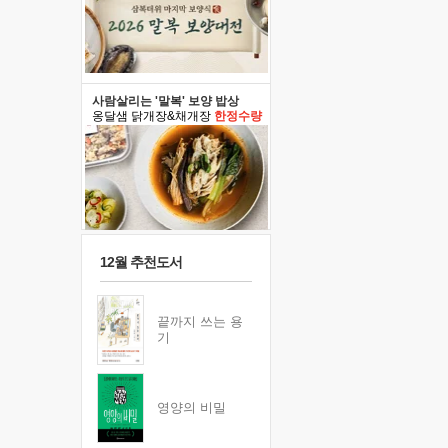
사람살리는 '말복' 보양 밥상
옹달샘 닭개장&채개장
한정수량
12월 추천도서
끝까지 쓰는 용
기
영양의 비밀