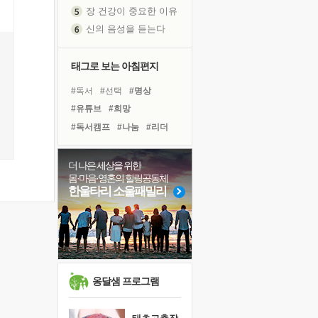
신의 음성을 듣는다
흙이 된 몸으로 출근하는 여자
극과 극의 양 끝단
내가 '나다움'을 찾는 길
태그로 보는 아침편지
피해 갈 수 없는 사건들
#독서
#선택
#명상
처음 손을 잡았던 날
#유튜브
#희망
꿈이 실제가 되는 것
#독서캠프
#나눔
#리더
'말 타는 법'을 먼저
#비전캠프
#면역력
졸업식 사진을 보며
#건강
#극복
#링컨학교
더 나은 세상을 위한
아픈 아버지를 위한 공간 설계
몸·마음·영혼의 힐링공동체
#아이들
#친구
#다짐
극심한 변비, 어깨결림, 수면 장애
한울타리 소울패밀리
#도움
#계획
#바이러스
보고 싶은 어머니
#힐링
#삶
#경험
#사람
유년 시절의 부산 영도 바다
#위기
못된 꼰대들
거울 속의 나
희망이란
옹달샘 프로그램
'모른다'는 것