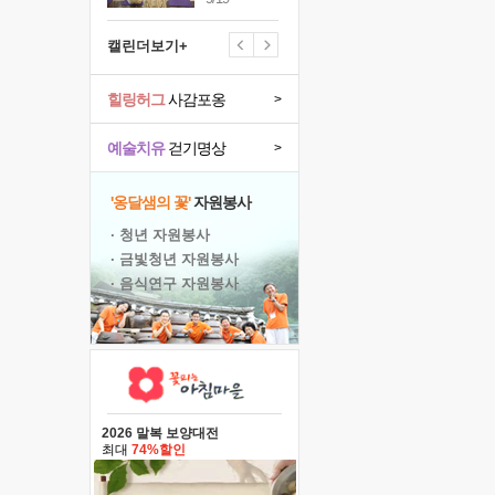
캘린더보기+
힐링허그
사감포옹
>
예술치유
걷기명상
>
'옹달샘의 꽃'
자원봉사
· 청년 자원봉사
· 금빛청년 자원봉사
· 음식연구 자원봉사
2026 말복 보양대전
최대
74%할인