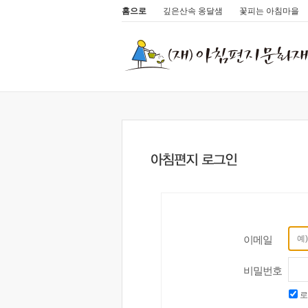
홈으로
깊은산속 옹달샘
꽃피는 아침마을
이메일
비밀번호
로