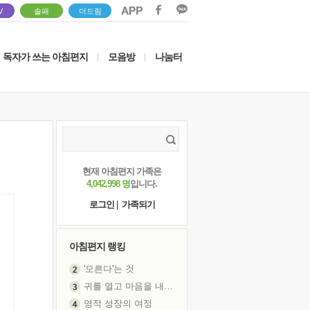
V
솔패
더드림
독자가 쓰는 아침편지
모음방
나눔터
|
|
현재 아침편지 가족은
4,042,998 명
입니다.
로그인
|
가족되기
아침편지 랭킹
귀를 열고 마음을 내어주고
영적 성장의 여정
장 건강이 중요한 이유