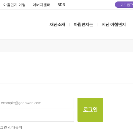
아침편지 여행
아버지센터
BDS
고도원T
재단소개
아침편지는
지난 아침편지
|
|
|
그인 상태유지