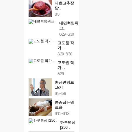
태초고추장
담..
8/8
내면혁명워
크..
8/29~8/30
고도원 작
가 ..
8/29~8/30
고도원 작
가 ..
8/29
황금변캠프
16기
9/5~9/6
통증잡는워
크숍
9/11~9/12
하루명상
[250..