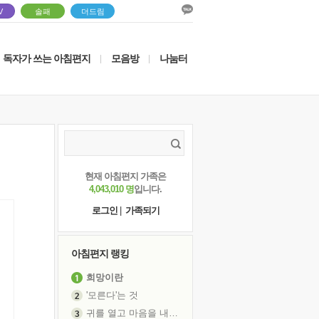
V
솔패
더드림
독자가 쓰는 아침편지
모음방
나눔터
|
|
현재 아침편지 가족은
4,043,010 명
입니다.
로그인
|
가족되기
아침편지 랭킹
희망이란
'모른다'는 것
귀를 열고 마음을 내어주고