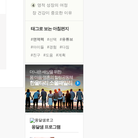
영적 성장의 여정
장 건강이 중요한 이유
신의 음성을 듣는다
흙이 된 몸으로 출근하는 여자
태그로 보는 아침편지
극과 극의 양 끝단
#면역력
#선택
#유튜브
내가 '나다움'을 찾는 길
#아이들
#경험
#다짐
피해 갈 수 없는 사건들
#친구
#도움
#계획
처음 손을 잡았던 날
#위기
#독서캠프
#독서
꿈이 실제가 되는 것
#사람
#힐링
#비전캠프
더 나은 세상을 위한
'말 타는 법'을 먼저
몸·마음·영혼의 힐링공동체
#삶
#바이러스
#건강
졸업식 사진을 보며
한울타리 소울패밀리
#명상
#링컨학교
#극복
극심한 변비, 어깨결림, 수면 장애
#희망
#나눔
#리더
아픈 아버지를 위한 공간 설계
슬럼프
보고 싶은 어머니
유년 시절의 부산 영도 바다
옹달샘 프로그램
못된 꼰대들