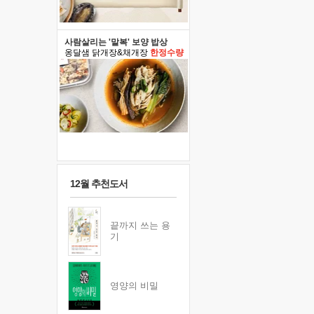
사람살리는 '말복' 보양 밥상
옹달샘 닭개장&채개장
한정수량
12월 추천도서
끝까지 쓰는 용
기
영양의 비밀