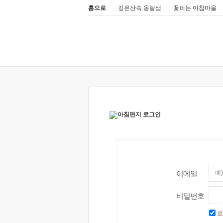
홈으로
깊은산속 옹달샘
꽃피는 아침마을
이메일
비밀번호
로