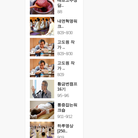
행복한가족
태초고추장
행복한가
여행
담..
여행
24~9/26
8/8
9/24~9/26
건강명상법
내면혁명워
건강명상
..
크..
스..
/9~10/10
8/29~8/30
10/9~10/10
내면혁명워
고도원 작
내면혁명
..
가 ..
크..
/17~10/18
8/29~8/30
10/17~10/18
황금변캠프
고도원 작
황금변캠
7기
가 ..
17기
/30~10/31
8/29
10/30~10/31
통증잡는워
황금변캠프
통증잡는
크숍
16기
크숍
/7~11/8
9/5~9/6
11/7~11/8
내면혁명워
통증잡는워
내면혁명
..
크숍
크..
/12~12/13
9/11~9/12
12/12~12/13
하루명상
[250..
9/19