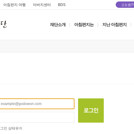
아침편지 여행
아버지센터
BDS
고도원T
재단소개
아침편지는
지난 아침편지
|
|
|
그인 상태유지