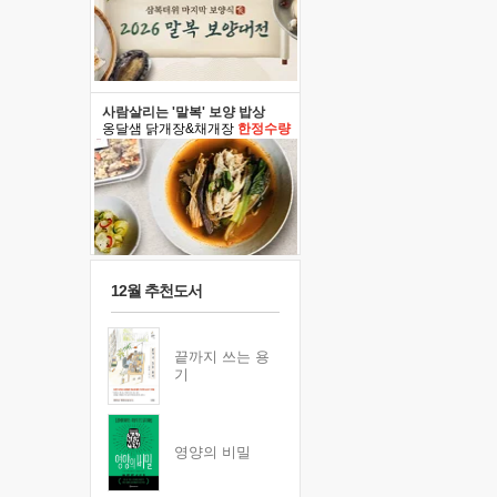
사람살리는 '말복' 보양 밥상
옹달샘 닭개장&채개장
한정수량
12월 추천도서
끝까지 쓰는 용
기
영양의 비밀