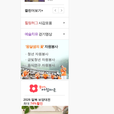
캘린더보기+
힐링허그
사감포옹
>
예술치유
걷기명상
>
'옹달샘의 꽃'
자원봉사
· 청년 자원봉사
· 금빛청년 자원봉사
· 음식연구 자원봉사
2026 말복 보양대전
최대
74%할인