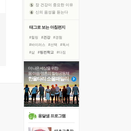
장 건강이 중요한 이유
신의 음성을 듣는다
흙이 된 몸으로 출근하는 여자
극과 극의 양 끝단
태그로 보는 아침편지
내가 '나다움'을 찾는 길
#힐링
#건강
#경험
피해 갈 수 없는 사건들
#바이러스
#선택
#독서
처음 손을 잡았던 날
#삶
#링컨학교
#다짐
꿈이 실제가 되는 것
#위기
#명상
#희망
'말 타는 법'을 먼저
#비전캠프
#유튜브
더 나은 세상을 위한
아픈 아버지를 위한 공간 설계
몸·마음·영혼의 힐링공동체
#계획
#사람
#리더
졸업식 사진을 보며
한울타리 소울패밀리
#극복
#독서캠프
극심한 변비, 어깨결림, 수면 장애
#면역력
#친구
#아이들
보고 싶은 어머니
#나눔
#도움
마음이 멈춰 버린 곳
유년 시절의 부산 영도 바다
못된 꼰대들
옹달샘 프로그램
희망이란
'모른다'는 것