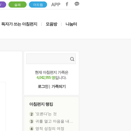
V
솔패
더드림
독자가 쓰는 아침편지
모음방
나눔터
|
|
현재 아침편지 가족은
4,042,955 명
입니다.
로그인
|
가족되기
아침편지 랭킹
'모른다'는 것
귀를 열고 마음을 내어주고
영적 성장의 여정