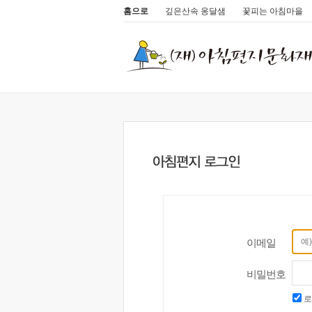
홈으로
깊은산속 옹달샘
꽃피는 아침마을
이메일
비밀번호
로