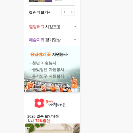
캘린더보기+
힐링허그
사감포옹
>
예술치유
걷기명상
>
'옹달샘의 꽃'
자원봉사
· 청년 자원봉사
· 금빛청년 자원봉사
· 음식연구 자원봉사
2026 말복 보양대전
최대
74%할인