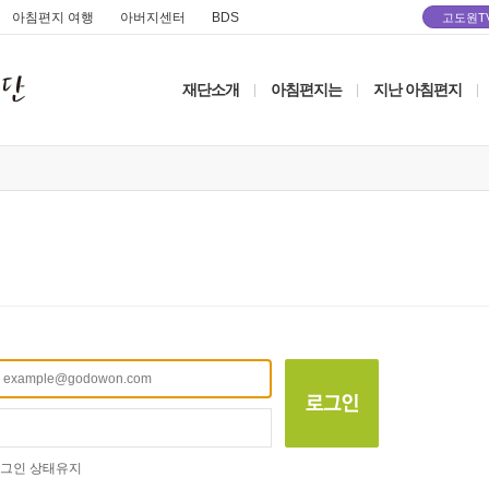
아침편지 여행
아버지센터
BDS
고도원T
재단소개
아침편지는
지난 아침편지
|
|
|
그인 상태유지