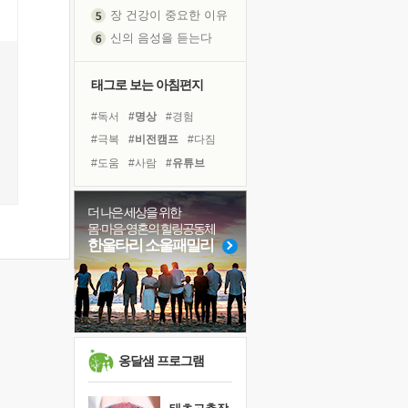
장 건강이 중요한 이유
신의 음성을 듣는다
흙이 된 몸으로 출근하는 여자
극과 극의 양 끝단
태그로 보는 아침편지
내가 '나다움'을 찾는 길
#독서
#명상
#경험
피해 갈 수 없는 사건들
#극복
#비전캠프
#다짐
처음 손을 잡았던 날
#도움
#사람
#유튜브
꿈이 실제가 되는 것
#아이들
#면역력
#계획
'말 타는 법'을 먼저
#독서캠프
#삶
#리더
더 나은 세상을 위한
졸업식 사진을 보며
몸·마음·영혼의 힐링공동체
#링컨학교
#희망
#친구
아픈 아버지를 위한 공간 설계
한울타리 소울패밀리
#힐링
#바이러스
#나눔
극심한 변비, 어깨결림, 수면 장애
#건강
#선택
#위기
보고 싶은 어머니
유년 시절의 부산 영도 바다
못된 꼰대들
거울 속의 나
옹달샘 프로그램
희망이란
'모른다'는 것