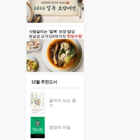
사람살리는 '말복' 보양 밥상
옹달샘 닭개장&채개장
한정수량
12월 추천도서
끝까지 쓰는 용
기
영양의 비밀