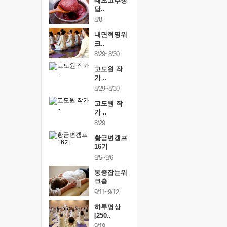
행복한가족
태초고추장
행복한가
여행
담..
여행
24~9/26
8/8
9/24~9/26
건강명상법
내면혁명워
건강명상
..
크..
스..
/9~10/10
8/29~8/30
10/9~10/10
내면혁명워
고도원 작
내면혁명
..
가 ..
크..
/17~10/18
8/29~8/30
10/17~10/18
황금변캠프
고도원 작
황금변캠
7기
가 ..
17기
/30~10/31
8/29
10/30~10/31
통증잡는워
황금변캠프
통증잡는
크숍
16기
크숍
/7~11/8
9/5~9/6
11/7~11/8
내면혁명워
통증잡는워
내면혁명
..
크숍
크..
/12~12/13
9/11~9/12
12/12~12/13
하루명상
[250..
9/19