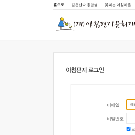
홈으로
깊은산속 옹달샘
꽃피는 아침마을
이메일
비밀번호
로