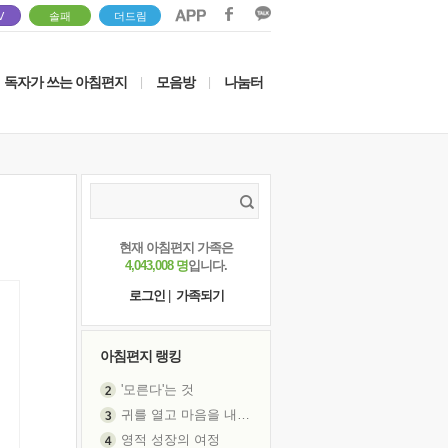
V
솔패
더드림
독자가 쓰는 아침편지
모음방
나눔터
|
|
현재 아침편지 가족은
4,043,008 명
입니다.
로그인
|
가족되기
아침편지 랭킹
'모른다'는 것
귀를 열고 마음을 내어주고
영적 성장의 여정