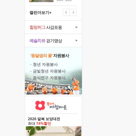
캘린더보기+
힐링허그
사감포옹
>
예술치유
걷기명상
>
'옹달샘의 꽃'
자원봉사
· 청년 자원봉사
· 금빛청년 자원봉사
· 음식연구 자원봉사
2026 말복 보양대전
최대
74%할인