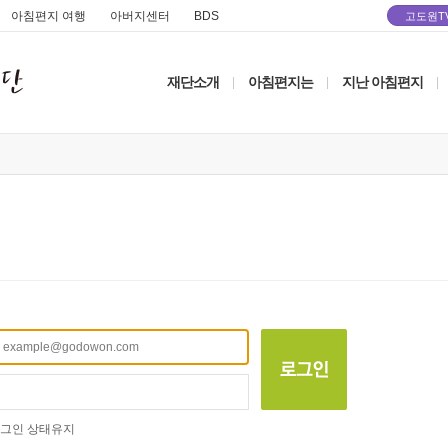
아침편지 여행
아버지센터
BDS
고도원T
재단소개
아침편지는
지난 아침편지
|
|
|
그인 상태유지