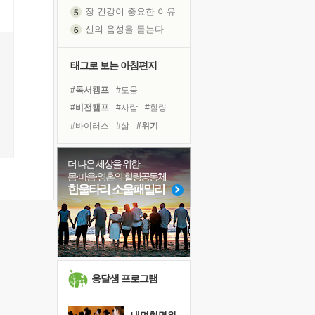
신의 음성을 듣는다
흙이 된 몸으로 출근하는 여자
극과 극의 양 끝단
태그로 보는 아침편지
내가 '나다움'을 찾는 길
피해 갈 수 없는 사건들
#독서캠프
#도움
처음 손을 잡았던 날
#비전캠프
#사람
#힐링
꿈이 실제가 되는 것
#바이러스
#삶
#위기
'말 타는 법'을 먼저
#건강
#명상
#나눔
졸업식 사진을 보며
#극복
#선택
#링컨학교
더 나은 세상을 위한
극심한 변비, 어깨결림, 수면 장애
몸·마음·영혼의 힐링공동체
#희망
#계획
#다짐
한울타리 소울패밀리
아픈 아버지를 위한 공간 설계
#리더
#아이들
#독서
슬럼프
#경험
#유튜브
#친구
보고 싶은 어머니
#면역력
유년 시절의 부산 영도 바다
못된 꼰대들
희망이란
옹달샘 프로그램
'모른다'는 것