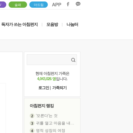
V
솔패
더드림
독자가 쓰는 아침편지
모음방
나눔터
|
|
현재 아침편지 가족은
4,043,026 명
입니다.
로그인
|
가족되기
아침편지 랭킹
'모른다'는 것
귀를 열고 마음을 내어주고
영적 성장의 여정
장 건강이 중요한 이유