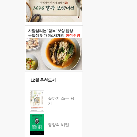
사람살리는 '말복' 보양 밥상
옹달샘 닭개장&채개장
한정수량
12월 추천도서
끝까지 쓰는 용
기
영양의 비밀