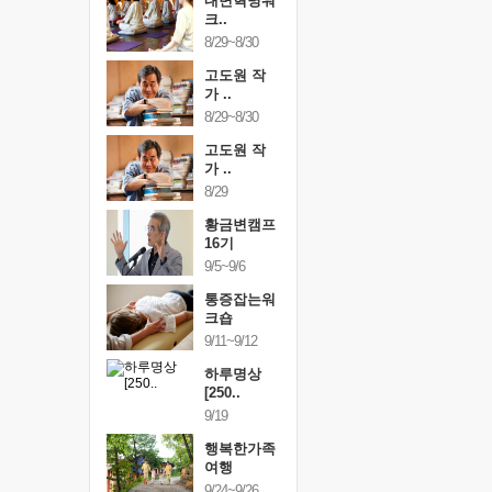
건강명상법
내면혁명워
건강명상
..
크..
스..
/9~10/10
8/29~8/30
10/9~10/10
내면혁명워
고도원 작
내면혁명
..
가 ..
크..
/17~10/18
8/29~8/30
10/17~10/18
황금변캠프
고도원 작
황금변캠
7기
가 ..
17기
/30~10/31
8/29
10/30~10/31
통증잡는워
황금변캠프
통증잡는
크숍
16기
크숍
/7~11/8
9/5~9/6
11/7~11/8
내면혁명워
통증잡는워
내면혁명
..
크숍
크..
/12~12/13
9/11~9/12
12/12~12/13
하루명상
[250..
9/19
행복한가족
여행
9/24~9/26