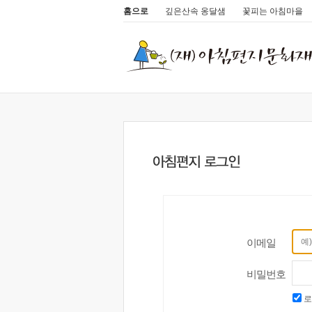
홈으로
깊은산속 옹달샘
꽃피는 아침마을
이메일
비밀번호
로