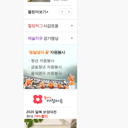
캘린더보기+
힐링허그
사감포옹
>
예술치유
걷기명상
>
'옹달샘의 꽃'
자원봉사
· 청년 자원봉사
· 금빛청년 자원봉사
· 음식연구 자원봉사
2026 말복 보양대전
최대
74%할인