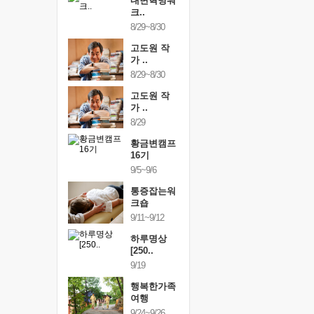
건강명상법
내면혁명워
건강명상
..
크..
스..
/9~10/10
8/29~8/30
10/9~10/10
내면혁명워
고도원 작
내면혁명
..
가 ..
크..
/17~10/18
8/29~8/30
10/17~10/18
황금변캠프
고도원 작
황금변캠
7기
가 ..
17기
/30~10/31
8/29
10/30~10/31
통증잡는워
황금변캠프
통증잡는
크숍
16기
크숍
/7~11/8
9/5~9/6
11/7~11/8
내면혁명워
통증잡는워
내면혁명
..
크숍
크..
/12~12/13
9/11~9/12
12/12~12/13
하루명상
[250..
9/19
행복한가족
여행
9/24~9/26