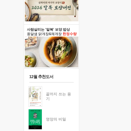
사람살리는 '말복' 보양 밥상
옹달샘 닭개장&채개장
한정수량
12월 추천도서
끝까지 쓰는 용
기
영양의 비밀