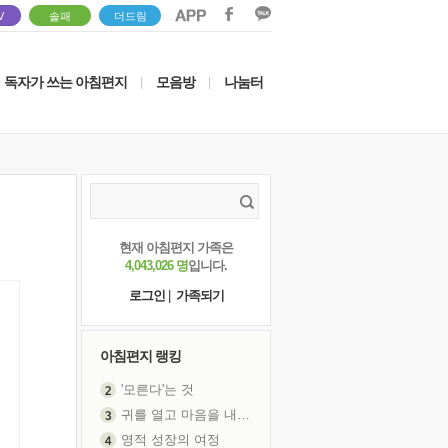
V
솔패
더드림
독자가 쓰는 아침편지
모음방
나눔터
|
|
현재 아침편지 가족은
4,043,026 명
입니다.
로그인
|
가족되기
아침편지 랭킹
'모른다'는 것
귀를 열고 마음을 내어주고
영적 성장의 여정