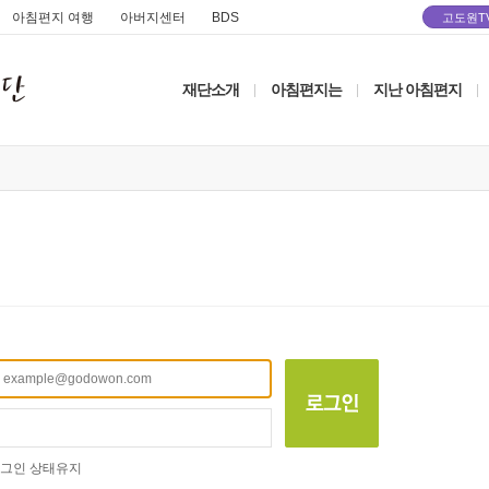
아침편지 여행
아버지센터
BDS
고도원T
재단소개
아침편지는
지난 아침편지
|
|
|
그인 상태유지