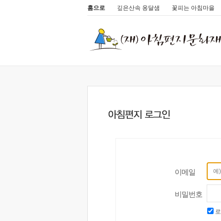
홈으로
깊은산속 옹달샘
꽃피는 아침마을
이메일
비밀번호
로