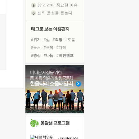
장 건강이 중요한 이유
신의 음성을 듣는다
흙이 된 몸으로 출근하는 여자
극과 극의 양 끝단
태그로 보는 아침편지
내가 '나다움'을 찾는 길
#위기
#삶
#희망
#도움
피해 갈 수 없는 사건들
#독서
#극복
#다짐
처음 손을 잡았던 날
#명상
#나눔
#비전캠프
꿈이 실제가 되는 것
#계획
#사람
#힐링
'말 타는 법'을 먼저
#바이러스
#리더
#경험
더 나은 세상을 위한
졸업식 사진을 보며
몸·마음·영혼의 힐링공동체
#링컨학교
#친구
극심한 변비, 어깨결림, 수면 장애
한울타리 소울패밀리
#유튜브
#선택
아픈 아버지를 위한 공간 설계
#독서캠프
#면역력
슬럼프
#건강
#아이들
보고 싶은 어머니
유년 시절의 부산 영도 바다
못된 꼰대들
옹달샘 프로그램
희망이란
'모른다'는 것