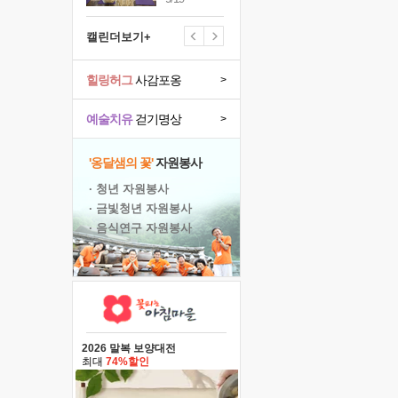
캘린더보기+
힐링허그
사감포옹
>
예술치유
걷기명상
>
'옹달샘의 꽃'
자원봉사
· 청년 자원봉사
· 금빛청년 자원봉사
· 음식연구 자원봉사
2026 말복 보양대전
최대
74%할인