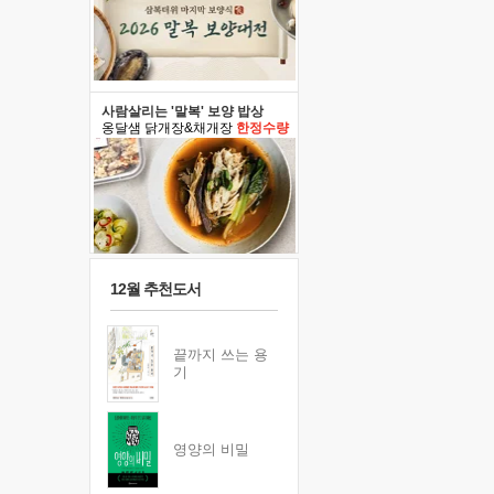
사람살리는 '말복' 보양 밥상
옹달샘 닭개장&채개장
한정수량
12월 추천도서
끝까지 쓰는 용
기
영양의 비밀