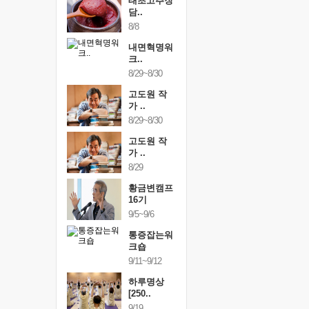
행복한가족
태초고추장
행복한가
여행
담..
여행
24~9/26
8/8
9/24~9/26
건강명상법
내면혁명워
건강명상
..
크..
스..
/9~10/10
8/29~8/30
10/9~10/10
내면혁명워
고도원 작
내면혁명
..
가 ..
크..
/17~10/18
8/29~8/30
10/17~10/18
황금변캠프
고도원 작
황금변캠
7기
가 ..
17기
/30~10/31
8/29
10/30~10/31
통증잡는워
황금변캠프
통증잡는
크숍
16기
크숍
/7~11/8
9/5~9/6
11/7~11/8
내면혁명워
통증잡는워
내면혁명
..
크숍
크..
/12~12/13
9/11~9/12
12/12~12/13
하루명상
[250..
9/19