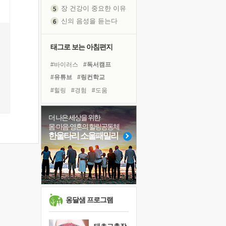
장 건강이 중요한 이유
신의 음성을 듣는다
흙이 된 몸으로 출근하는 여자
극과 극의 양 끝단
태그로 보는 아침편지
내가 '나다움'을 찾는 길
피해 갈 수 없는 사건들
#바이러스
#독서캠프
처음 손을 잡았던 날
#유튜브
#링컨학교
꿈이 실제가 되는 것
#힐링
#경험
#도움
'말 타는 법'을 먼저
#위기
#비전캠프
졸업식 사진을 보며
#면역력
#삶
#극복
더 나은 세상을 위한
몸·마음·영혼의 힐링공동체
아픈 아버지를 위한 공간 설계
#계획
#선택
#리더
한울타리 소울패밀리
극심한 변비, 어깨결림, 수면 장애
#건강
#사람
#명상
보고 싶은 어머니
#친구
#아이들
#독서
유년 시절의 부산 영도 바다
#희망
#다짐
#나눔
못된 꼰대들
거울 속의 나
옹달샘 프로그램
희망이란
'모른다'는 것