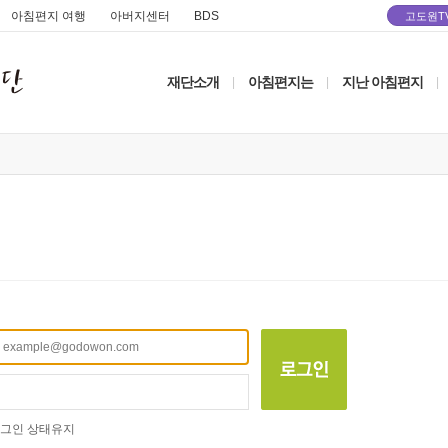
아침편지 여행
아버지센터
BDS
고도원T
재단소개
아침편지는
지난 아침편지
|
|
|
그인 상태유지