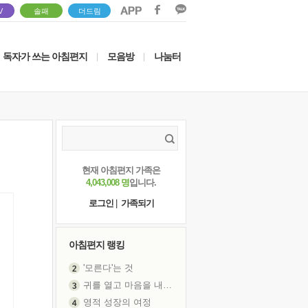
V
솔패
더드림
독자가 쓰는 아침편지
모음방
나눔터
|
|
현재 아침편지 가족은
4,043,008 명
입니다.
로그인
|
가족되기
아침편지 랭킹
'모른다'는 것
귀를 열고 마음을 내어주고
영적 성장의 여정