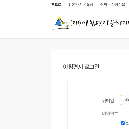
홈으로
깊은산속 옹달샘
꽃피는 아침마을
이메일
비밀번호
로