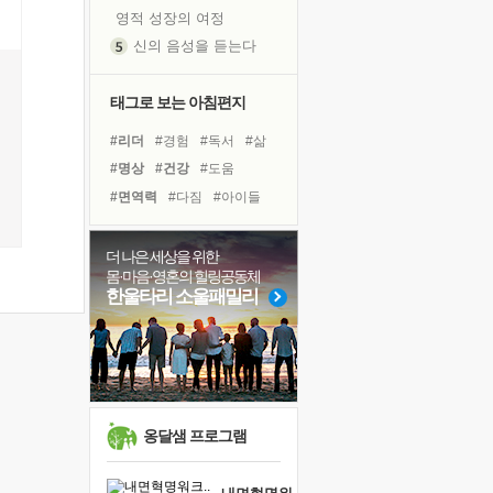
영적 성장의 여정
신의 음성을 듣는다
흙이 된 몸으로 출근하는 여자
극과 극의 양 끝단
태그로 보는 아침편지
내가 '나다움'을 찾는 길
#리더
#경험
#독서
#삶
피해 갈 수 없는 사건들
#명상
#건강
#도움
처음 손을 잡았던 날
#면역력
#다짐
#아이들
꿈이 실제가 되는 것
#위기
#바이러스
'말 타는 법'을 먼저
#독서캠프
#링컨학교
더 나은 세상을 위한
졸업식 사진을 보며
몸·마음·영혼의 힐링공동체
#계획
#비전캠프
극심한 변비, 어깨결림, 수면 장애
한울타리 소울패밀리
#유튜브
#선택
#친구
아픈 아버지를 위한 공간 설계
#힐링
#희망
#나눔
슬럼프
#사람
#극복
보고 싶은 어머니
유년 시절의 부산 영도 바다
못된 꼰대들
옹달샘 프로그램
너무 황홀한 꽃들이여!