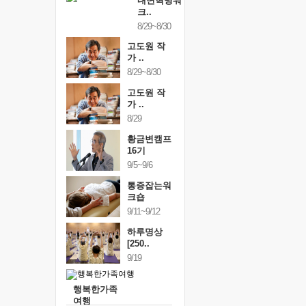
내면혁명워
크..
8/29~8/30
고도원 작
가 ..
8/29~8/30
고도원 작
가 ..
8/29
황금변캠프
16기
9/5~9/6
통증잡는워
크숍
9/11~9/12
하루명상
[250..
9/19
행복한가족
여행