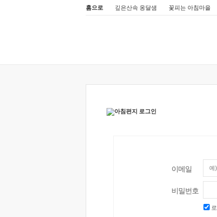
홈으로
깊은산속 옹달샘
꽃피는 아침마을
이메일
비밀번호
로