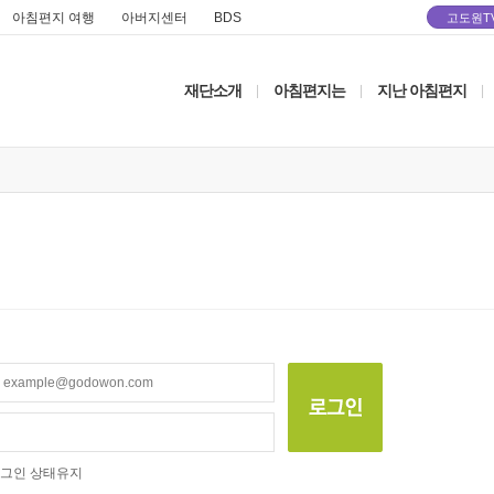
아침편지 여행
아버지센터
BDS
고도원T
재단소개
아침편지는
지난 아침편지
|
|
|
그인 상태유지