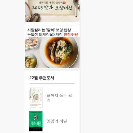
사람살리는 '말복' 보양 밥상
옹달샘 닭개장&채개장
한정수량
12월 추천도서
끝까지 쓰는 용
기
영양의 비밀