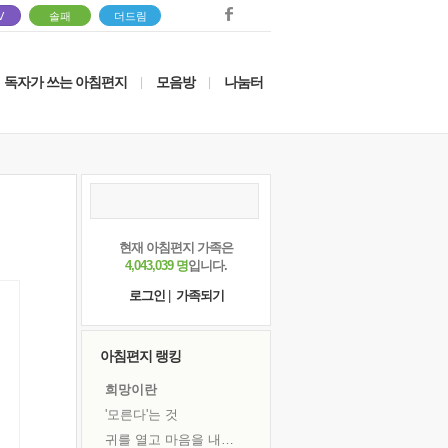
V
솔패
더드림
독자가 쓰는 아침편지
모음방
나눔터
|
|
현재 아침편지 가족은
4,043,039 명
입니다.
로그인
|
가족되기
아침편지 랭킹
희망이란
'모른다'는 것
귀를 열고 마음을 내어주고