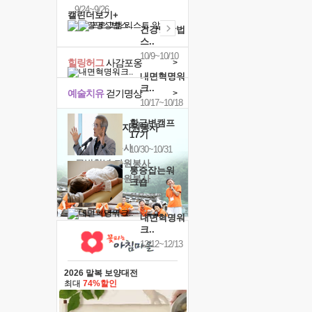
9/24~9/26
캘린더보기+
건강명상법
스..
10/9~10/10
힐링허그
사감포옹
>
내면혁명워
크..
예술치유
걷기명상
>
10/17~10/18
황금변캠프
'옹달샘의 꽃'
자원봉사
17기
· 청년 자원봉사
10/30~10/31
· 금빛청년 자원봉사
통증잡는워
· 음식연구 자원봉사
크숍
11/7~11/8
내면혁명워
크..
12/12~12/13
2026 말복 보양대전
최대
74%할인