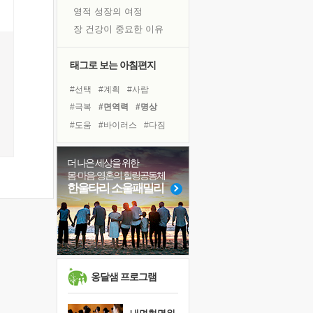
영적 성장의 여정
장 건강이 중요한 이유
신의 음성을 듣는다
흙이 된 몸으로 출근하는 여자
태그로 보는 아침편지
극과 극의 양 끝단
#선택
#계획
#사람
내가 '나다움'을 찾는 길
#극복
#면역력
#명상
피해 갈 수 없는 사건들
#도움
#바이러스
#다짐
처음 손을 잡았던 날
#유튜브
#독서
꿈이 실제가 되는 것
#링컨학교
#희망
#경험
더 나은 세상을 위한
'말 타는 법'을 먼저
몸·마음·영혼의 힐링공동체
#힐링
#삶
#위기
#건강
졸업식 사진을 보며
한울타리 소울패밀리
#리더
#비전캠프
#나눔
극심한 변비, 어깨결림, 수면 장애
#친구
#독서캠프
아픈 아버지를 위한 공간 설계
#아이들
슬럼프
보고 싶은 어머니
유년 시절의 부산 영도 바다
옹달샘 프로그램
못된 꼰대들