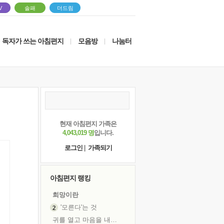
V
솔패
더드림
독자가 쓰는 아침편지
모음방
나눔터
|
|
현재 아침편지 가족은
4,043,019 명
입니다.
로그인
|
가족되기
아침편지 랭킹
희망이란
'모른다'는 것
귀를 열고 마음을 내어주고