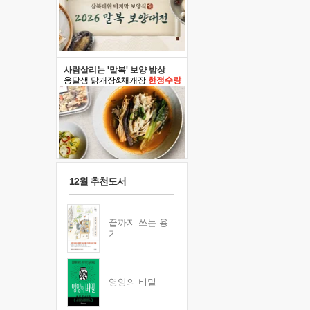
사람살리는 '말복' 보양 밥상
옹달샘 닭개장&채개장
한정수량
12월 추천도서
끝까지 쓰는 용
기
영양의 비밀