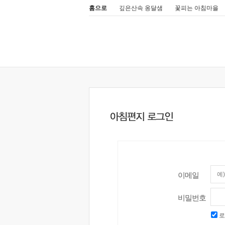
홈으로
깊은산속 옹달샘
꽃피는 아침마을
이메일
비밀번호
로