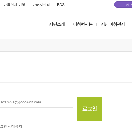
아침편지 여행
아버지센터
BDS
고도원T
재단소개
아침편지는
지난 아침편지
|
|
|
그인 상태유지