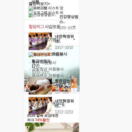
여행
캘린더보기+
9/24~9/26
건강명상법
스..
힐링허그
사감포옹
>
10/9~10/10
내면혁명워
예술치유
걷기명상
>
크..
10/17~10/18
'옹달샘의 꽃'
자원봉사
황금변캠프
· 청년 자원봉사
17기
· 금빛청년 자원봉사
10/30~10/31
· 음식연구 자원봉사
통증잡는워
크숍
11/7~11/8
내면혁명워
크..
12/12~12/13
2026 말복 보양대전
최대
74%할인