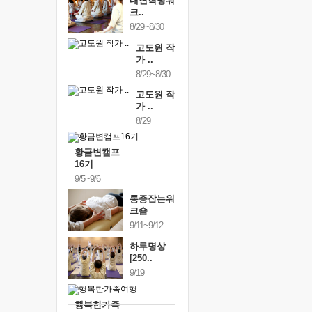
내면혁명워
크..
8/29~8/30
고도원 작
가 ..
8/29~8/30
고도원 작
가 ..
8/29
황금변캠프
16기
9/5~9/6
통증잡는워
크숍
9/11~9/12
하루명상
[250..
9/19
행복한가족