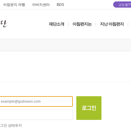
아침편지 여행
아버지센터
BDS
고도원T
재단소개
아침편지는
지난 아침편지
|
|
|
그인 상태유지