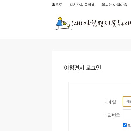
홈으로
깊은산속 옹달샘
꽃피는 아침마을
이메일
비밀번호
로