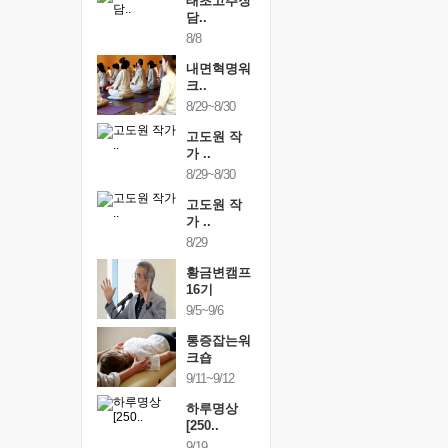
행복한가족
태초고추장
행복한가
여행
담..
여행
24~9/26
8/8
9/24~9/26
건강명상법
내면혁명워
건강명상
..
크..
스..
/9~10/10
8/29~8/30
10/9~10/10
내면혁명워
고도원 작
내면혁명
..
가 ..
크..
/17~10/18
8/29~8/30
10/17~10/18
황금변캠프
고도원 작
황금변캠
7기
가 ..
17기
/30~10/31
8/29
10/30~10/31
통증잡는워
황금변캠프
통증잡는
크숍
16기
크숍
/7~11/8
9/5~9/6
11/7~11/8
내면혁명워
통증잡는워
내면혁명
..
크숍
크..
/12~12/13
9/11~9/12
12/12~12/13
하루명상
[250..
9/19