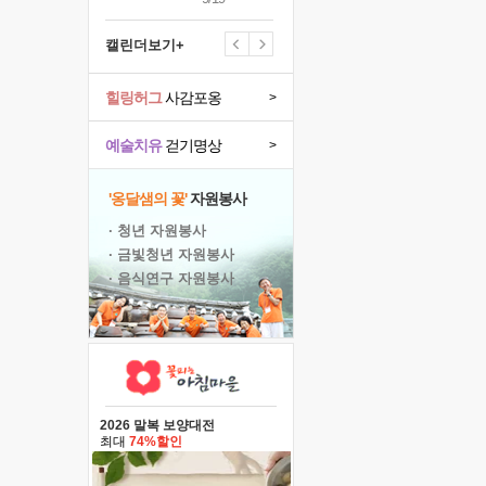
캘린더보기+
힐링허그
사감포옹
>
예술치유
걷기명상
>
'옹달샘의 꽃'
자원봉사
· 청년 자원봉사
· 금빛청년 자원봉사
· 음식연구 자원봉사
2026 말복 보양대전
최대
74%할인