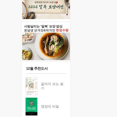
사람살리는 '말복' 보양 밥상
옹달샘 닭개장&채개장
한정수량
12월 추천도서
끝까지 쓰는 용
기
영양의 비밀