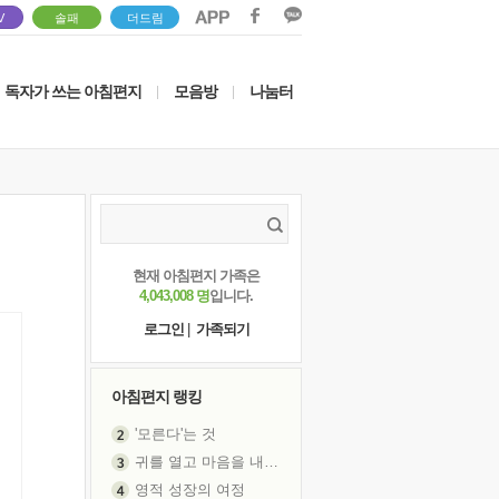
V
솔패
더드림
독자가 쓰는 아침편지
모음방
나눔터
|
|
현재 아침편지 가족은
4,043,008 명
입니다.
로그인
|
가족되기
아침편지 랭킹
'모른다'는 것
귀를 열고 마음을 내어주고
영적 성장의 여정
장 건강이 중요한 이유