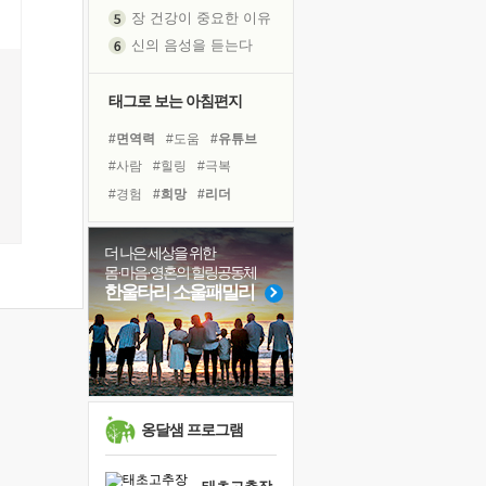
신의 음성을 듣는다
흙이 된 몸으로 출근하는 여자
극과 극의 양 끝단
태그로 보는 아침편지
내가 '나다움'을 찾는 길
피해 갈 수 없는 사건들
#면역력
#도움
#유튜브
처음 손을 잡았던 날
#사람
#힐링
#극복
꿈이 실제가 되는 것
#경험
#희망
#리더
'말 타는 법'을 먼저
#비전캠프
#명상
#건강
졸업식 사진을 보며
#선택
#아이들
더 나은 세상을 위한
아픈 아버지를 위한 공간 설계
몸·마음·영혼의 힐링공동체
#독서캠프
#독서
#위기
한울타리 소울패밀리
극심한 변비, 어깨결림, 수면 장애
#계획
#나눔
#다짐
보고 싶은 어머니
#친구
#바이러스
#삶
유년 시절의 부산 영도 바다
#링컨학교
못된 꼰대들
거울 속의 나
옹달샘 프로그램
희망이란
'모른다'는 것