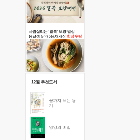
사람살리는 '말복' 보양 밥상
옹달샘 닭개장&채개장
한정수량
12월 추천도서
끝까지 쓰는 용
기
영양의 비밀