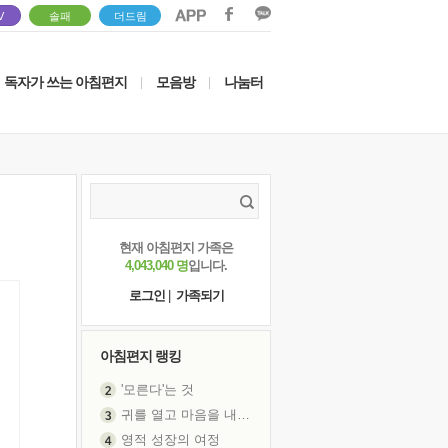
V
솔패
더드림
독자가 쓰는 아침편지
모음방
나눔터
|
|
현재 아침편지 가족은
4,043,040 명
입니다.
로그인
|
가족되기
아침편지 랭킹
'모른다'는 것
귀를 열고 마음을 내어주고
영적 성장의 여정
신의 음성을 듣는다