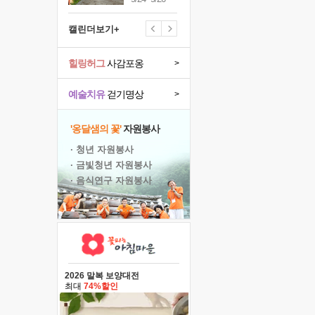
캘린더보기+
힐링허그
사감포옹
>
예술치유
걷기명상
>
'옹달샘의 꽃'
자원봉사
· 청년 자원봉사
· 금빛청년 자원봉사
· 음식연구 자원봉사
2026 말복 보양대전
최대
74%할인