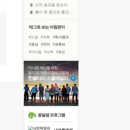
흙이 된 몸으로 출근하는 여자
극과 극의 양 끝단
내가 '나다움'을 찾는 길
태그로 보는 아침편지
피해 갈 수 없는 사건들
처음 손을 잡았던 날
#도움
#계획
#독서캠프
꿈이 실제가 되는 것
#명상
#리더
#유튜브
'말 타는 법'을 먼저
#아이들
#선택
#힐링
졸업식 사진을 보며
#건강
#바이러스
#나눔
극심한 변비, 어깨결림, 수면 장애
#사람
#독서
#친구
더 나은 세상을 위한
아픈 아버지를 위한 공간 설계
몸·마음·영혼의 힐링공동체
#다짐
#면역력
한울타리 소울패밀리
슬럼프
#비전캠프
#극복
#경험
보고 싶은 어머니
#희망
#삶
#위기
유년 시절의 부산 영도 바다
#링컨학교
못된 꼰대들
너무 황홀한 꽃들이여!
옹달샘 프로그램
희망이란
'모른다'는 것