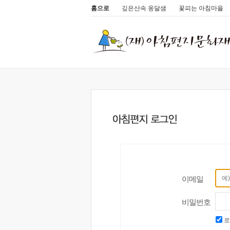
홈으로
깊은산속 옹달샘
꽃피는 아침마을
이메일
비밀번호
로