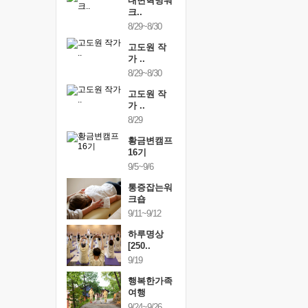
건강명상법
내면혁명워
건강명상
..
크..
스..
/9~10/10
8/29~8/30
10/9~10/10
내면혁명워
고도원 작
내면혁명
..
가 ..
크..
/17~10/18
8/29~8/30
10/17~10/18
황금변캠프
고도원 작
황금변캠
7기
가 ..
17기
/30~10/31
8/29
10/30~10/31
통증잡는워
황금변캠프
통증잡는
크숍
16기
크숍
/7~11/8
9/5~9/6
11/7~11/8
내면혁명워
통증잡는워
내면혁명
..
크숍
크..
/12~12/13
9/11~9/12
12/12~12/13
하루명상
[250..
9/19
행복한가족
여행
9/24~9/26