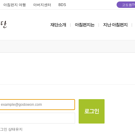
아침편지 여행
아버지센터
BDS
고도원T
재단소개
아침편지는
지난 아침편지
|
|
|
그인 상태유지