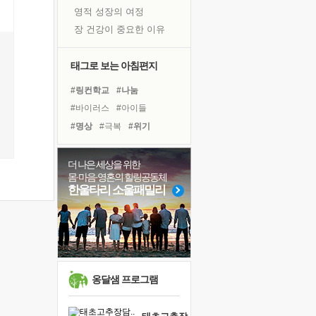
영적 성장의 여정
장 건강이 중요한 이유
신의 음성을 듣는다
흙이 된 몸으로 출근하는 여자
태그로 보는 아침편지
극과 극의 양 끝단
#링컨학교
#나눔
내가 '나다움'을 찾는 길
#바이러스
#아이들
피해 갈 수 없는 사건들
#명상
#극복
#위기
처음 손을 잡았던 날
#리더
#유튜브
#건강
꿈이 실제가 되는 것
#다짐
#독서
#도움
더 나은 세상을 위한
'말 타는 법'을 먼저
몸·마음·영혼의 힐링공동체
#친구
#면역력
#계획
졸업식 사진을 보며
한울타리 소울패밀리
#희망
#경험
#비전캠프
극심한 변비, 어깨결림, 수면 장애
#선택
#독서캠프
#힐링
아픈 아버지를 위한 공간 설계
#삶
#사람
슬럼프
보고 싶은 어머니
유년 시절의 부산 영도 바다
옹달샘 프로그램
못된 꼰대들