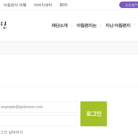
아침편지 여행
아버지센터
BDS
고도원T
재단소개
아침편지는
지난 아침편지
|
|
|
그인 상태유지