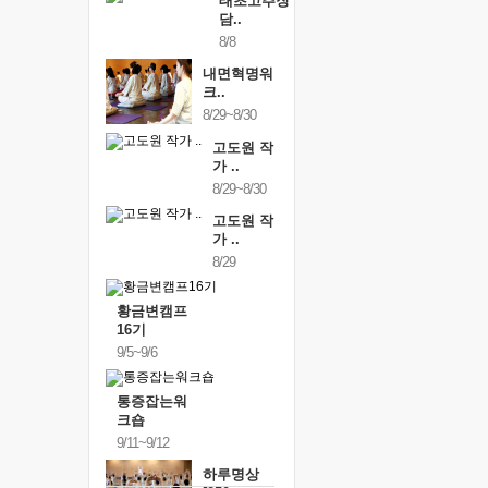
태초고추장
담..
8/8
내면혁명워
크..
8/29~8/30
고도원 작
가 ..
8/29~8/30
고도원 작
가 ..
8/29
황금변캠프
16기
9/5~9/6
통증잡는워
크숍
9/11~9/12
하루명상