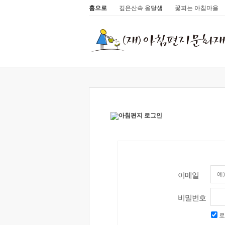
홈으로
깊은산속 옹달샘
꽃피는 아침마을
이메일
비밀번호
로