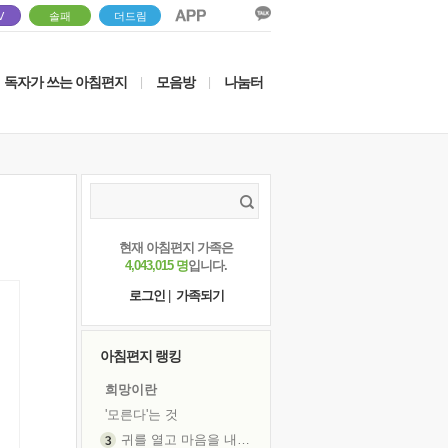
V
솔패
더드림
독자가 쓰는 아침편지
모음방
나눔터
|
|
현재 아침편지 가족은
4,043,015 명
입니다.
로그인
|
가족되기
아침편지 랭킹
희망이란
'모른다'는 것
귀를 열고 마음을 내어주고