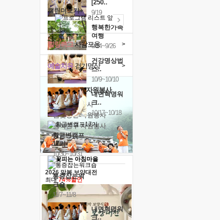
[250..
캘린더보기+
9/19
행복한가족
여행
힐링허그
사감포옹
>
9/24~9/26
건강명상법
예술치유
걷기명상
>
스..
10/9~10/10
'옹달샘의 꽃'
자원봉사
내면혁명워
크..
· 청년 자원봉사
10/17~10/18
· 금빛청년 자원봉사
· 음식연구 자원봉사
황금변캠프
17기
10/30~10/31
2026 말복 보양대전
통증잡는워
최대
74%할인
크숍
11/7~11/8
내면혁명워
크..