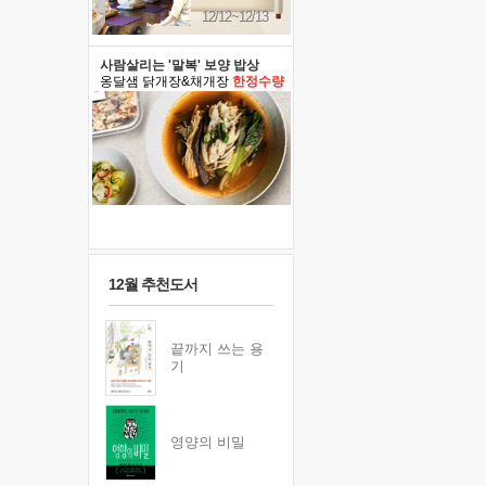
12/12~12/13
사람살리는 '말복' 보양 밥상
옹달샘 닭개장&채개장
한정수량
12월 추천도서
끝까지 쓰는 용
기
영양의 비밀