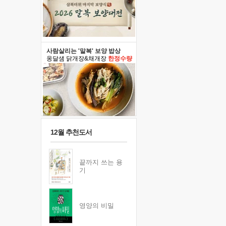
사람살리는 '말복' 보양 밥상
옹달샘 닭개장&채개장
한정수량
12월 추천도서
끝까지 쓰는 용
기
영양의 비밀