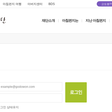
아침편지 여행
아버지센터
BDS
고도원T
재단소개
아침편지는
지난 아침편지
|
|
|
그인 상태유지