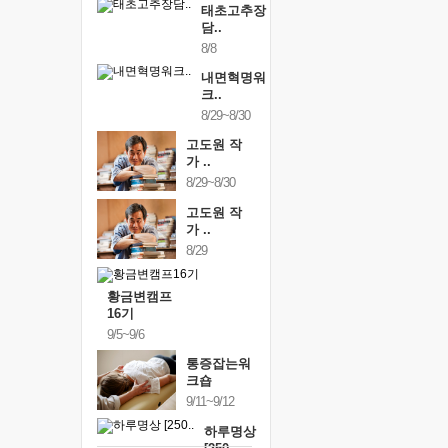
태초고추장
담..
8/8
내면혁명워
크..
8/29~8/30
고도원 작
가 ..
8/29~8/30
고도원 작
가 ..
8/29
황금변캠프
16기
9/5~9/6
통증잡는워
크숍
9/11~9/12
하루명상