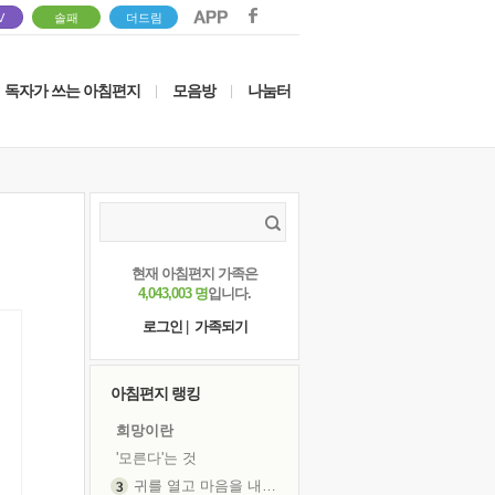
V
솔패
더드림
독자가 쓰는 아침편지
모음방
나눔터
|
|
현재 아침편지 가족은
4,043,003 명
입니다.
로그인
|
가족되기
아침편지 랭킹
희망이란
'모른다'는 것
귀를 열고 마음을 내어주고