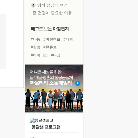
영적 성장의 여정
장 건강이 중요한 이유
신의 음성을 듣는다
흙이 된 몸으로 출근하는 여자
태그로 보는 아침편지
극과 극의 양 끝단
#나눔
#비전캠프
#계획
내가 '나다움'을 찾는 길
#힐링
#유튜브
피해 갈 수 없는 사건들
#바이러스
#다짐
처음 손을 잡았던 날
#링컨학교
#면역력
꿈이 실제가 되는 것
#사람
#명상
#극복
더 나은 세상을 위한
'말 타는 법'을 먼저
몸·마음·영혼의 힐링공동체
#희망
#경험
#아이들
졸업식 사진을 보며
한울타리 소울패밀리
#건강
#독서캠프
#도움
아픈 아버지를 위한 공간 설계
#독서
#친구
#선택
#삶
극심한 변비, 어깨결림, 수면 장애
#위기
#리더
보고 싶은 어머니
유년 시절의 부산 영도 바다
못된 꼰대들
옹달샘 프로그램
거울 속의 나