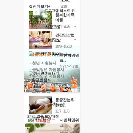
[250..
캘린더보기+
9/19
행복한가족
여행
9/24~9/26
힐링허그
사감포옹
>
건강명상법
예술치유
걷기명상
>
스..
10/9~10/10
'옹달샘의 꽃'
자원봉사
내면혁명워
크..
· 청년 자원봉사
10/17~10/18
· 금빛청년 자원봉사
· 음식연구 자원봉사
황금변캠프
17기
10/30~10/31
통증잡는워
크숍
11/7~11/8
2026 말복 보양대전
내면혁명워
최대
74%할인
크..
12/12~12/13