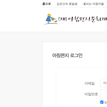
홈으로
깊은산속 옹달샘
꽃피는 아침마을
이메일
비밀번호
로