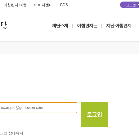
아침편지 여행
아버지센터
BDS
고도원T
재단소개
아침편지는
지난 아침편지
|
|
|
그인 상태유지