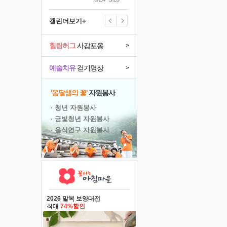
캘린더보기+
힐링허그
사감포옹
>
예술치유
걷기명상
>
'옹달샘의 꽃'
자원봉사
· 청년 자원봉사
· 금빛청년 자원봉사
· 음식연구 자원봉사
2026 말복 보양대전
최대
74%할인