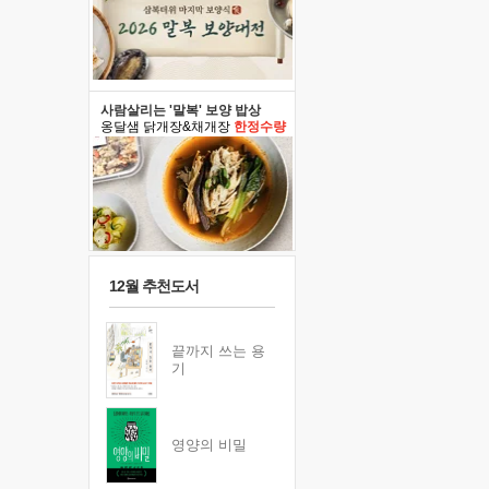
사람살리는 '말복' 보양 밥상
옹달샘 닭개장&채개장
한정수량
12월 추천도서
끝까지 쓰는 용
기
영양의 비밀