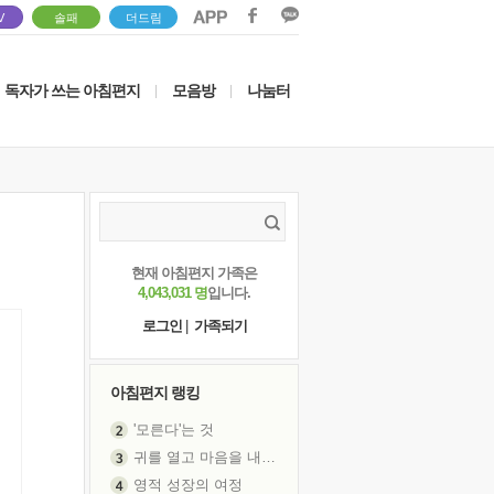
V
솔패
더드림
독자가 쓰는 아침편지
모음방
나눔터
|
|
현재 아침편지 가족은
4,043,031 명
입니다.
로그인
|
가족되기
아침편지 랭킹
'모른다'는 것
귀를 열고 마음을 내어주고
영적 성장의 여정