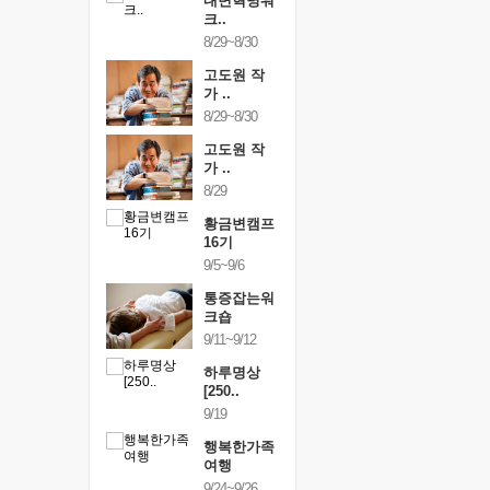
건강명상법
내면혁명워
건강명상
..
크..
스..
/9~10/10
8/29~8/30
10/9~10/10
내면혁명워
고도원 작
내면혁명
..
가 ..
크..
/17~10/18
8/29~8/30
10/17~10/18
황금변캠프
고도원 작
황금변캠
7기
가 ..
17기
/30~10/31
8/29
10/30~10/31
통증잡는워
황금변캠프
통증잡는
크숍
16기
크숍
/7~11/8
9/5~9/6
11/7~11/8
내면혁명워
통증잡는워
내면혁명
..
크숍
크..
/12~12/13
9/11~9/12
12/12~12/13
하루명상
[250..
9/19
행복한가족
여행
9/24~9/26