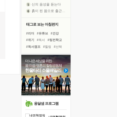
신의 음성을 듣는다
흙이 된 몸으로 출근하는 여자
극과 극의 양 끝단
내가 '나다움'을 찾는 길
태그로 보는 아침편지
피해 갈 수 없는 사건들
#리더
#유튜브
#건강
처음 손을 잡았던 날
#위기
#독서
#링컨학교
꿈이 실제가 되는 것
#독서캠프
#힐링
#선택
'말 타는 법'을 먼저
#극복
#바이러스
졸업식 사진을 보며
#비전캠프
#명상
#경험
더 나은 세상을 위한
극심한 변비, 어깨결림, 수면 장애
몸·마음·영혼의 힐링공동체
#아이들
#도움
#다짐
아픈 아버지를 위한 공간 설계
한울타리 소울패밀리
#면역력
#친구
#사람
슬럼프
#희망
#삶
#계획
#나눔
보고 싶은 어머니
유년 시절의 부산 영도 바다
못된 꼰대들
너무 황홀한 꽃들이여!
옹달샘 프로그램
희망이란
'모른다'는 것