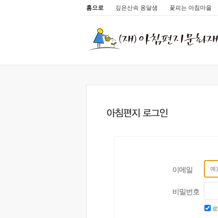
홈으로
깊은산속 옹달샘
꽃피는 아침마을
이메일
비밀번호
로