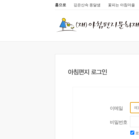
홈으로
깊은산속 옹달샘
꽃피는 아침마을
이메일
비밀번호
로