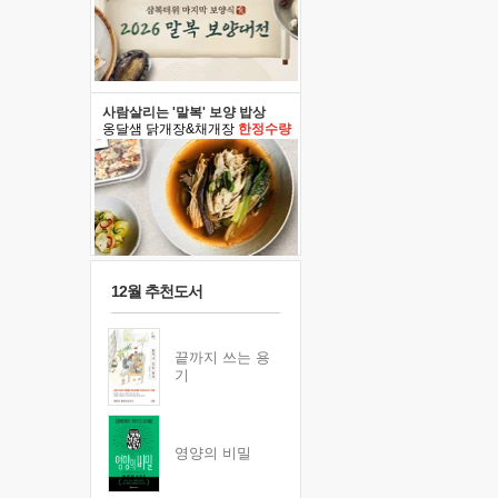
사람살리는 '말복' 보양 밥상
옹달샘 닭개장&채개장
한정수량
12월 추천도서
끝까지 쓰는 용
기
영양의 비밀