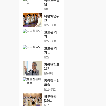
행복한가족
태초고추장
행복한가
여행
담..
여행
24~9/26
8/8
9/24~9/26
건강명상법
내면혁명워
건강명상
..
크..
스..
/9~10/10
8/29~8/30
10/9~10/10
내면혁명워
고도원 작
내면혁명
..
가 ..
크..
/17~10/18
8/29~8/30
10/17~10/18
황금변캠프
고도원 작
황금변캠
7기
가 ..
17기
/30~10/31
8/29
10/30~10/31
통증잡는워
황금변캠프
통증잡는
크숍
16기
크숍
/7~11/8
9/5~9/6
11/7~11/8
내면혁명워
통증잡는워
내면혁명
..
크숍
크..
/12~12/13
9/11~9/12
12/12~12/13
하루명상
[250..
9/19