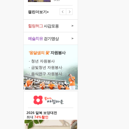
캘린더보기+
힐링허그
사감포옹
>
예술치유
걷기명상
>
'옹달샘의 꽃'
자원봉사
· 청년 자원봉사
· 금빛청년 자원봉사
· 음식연구 자원봉사
2026 말복 보양대전
최대
74%할인