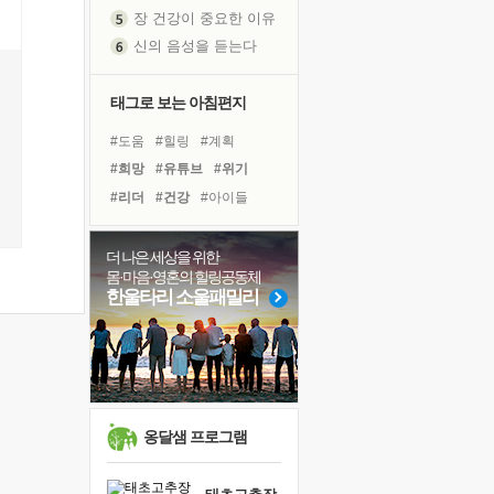
장 건강이 중요한 이유
신의 음성을 듣는다
흙이 된 몸으로 출근하는 여자
극과 극의 양 끝단
태그로 보는 아침편지
내가 '나다움'을 찾는 길
피해 갈 수 없는 사건들
#도움
#힐링
#계획
처음 손을 잡았던 날
#희망
#유튜브
#위기
꿈이 실제가 되는 것
#리더
#건강
#아이들
'말 타는 법'을 먼저
#친구
#선택
#비전캠프
졸업식 사진을 보며
#독서캠프
#삶
#나눔
더 나은 세상을 위한
몸·마음·영혼의 힐링공동체
아픈 아버지를 위한 공간 설계
#명상
#사람
#면역력
한울타리 소울패밀리
극심한 변비, 어깨결림, 수면 장애
#경험
#바이러스
#다짐
보고 싶은 어머니
#독서
#극복
#링컨학교
마음이 멈춰 버린 곳
유년 시절의 부산 영도 바다
못된 꼰대들
옹달샘 프로그램
희망이란
'모른다'는 것