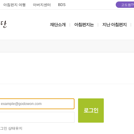
아침편지 여행
아버지센터
BDS
고도원T
재단소개
아침편지는
지난 아침편지
|
|
|
그인 상태유지