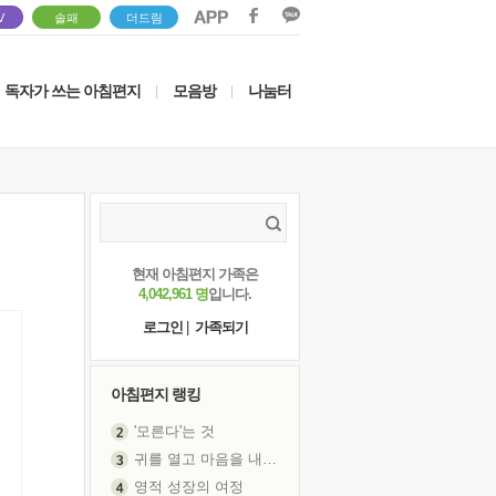
V
솔패
더드림
독자가 쓰는 아침편지
모음방
나눔터
|
|
현재 아침편지 가족은
4,042,961 명
입니다.
로그인
|
가족되기
아침편지 랭킹
'모른다'는 것
귀를 열고 마음을 내어주고
영적 성장의 여정