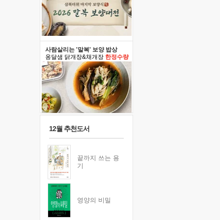
사람살리는 '말복' 보양 밥상
옹달샘 닭개장&채개장
한정수량
12월 추천도서
끝까지 쓰는 용
기
영양의 비밀