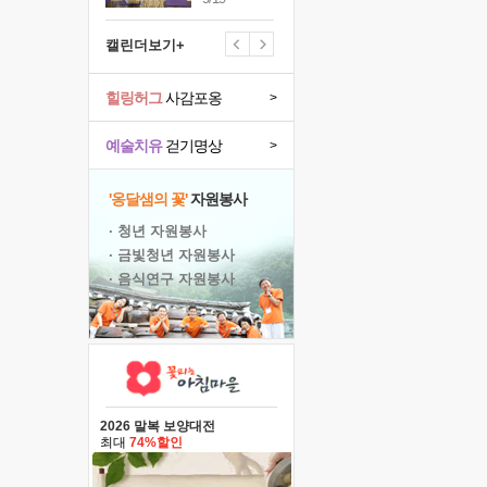
캘린더보기+
힐링허그
사감포옹
>
예술치유
걷기명상
>
'옹달샘의 꽃'
자원봉사
· 청년 자원봉사
· 금빛청년 자원봉사
· 음식연구 자원봉사
2026 말복 보양대전
최대
74%할인