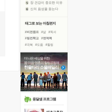
신의 음성을 듣는다
흙이 된 몸으로 출근하는 여자
극과 극의 양 끝단
내가 '나다움'을 찾는 길
태그로 보는 아침편지
피해 갈 수 없는 사건들
#비전캠프
#삶
#독서
처음 손을 잡았던 날
#링컨학교
#면역력
꿈이 실제가 되는 것
#극복
#도움
#힐링
'말 타는 법'을 먼저
#경험
#희망
#친구
아픈 아버지를 위한 공간 설계
#명상
#계획
#아이들
더 나은 세상을 위한
졸업식 사진을 보며
몸·마음·영혼의 힐링공동체
#나눔
#위기
#사람
극심한 변비, 어깨결림, 수면 장애
한울타리 소울패밀리
#유튜브
#다짐
보고 싶은 어머니
#독서캠프
#선택
마음이 멈춰 버린 곳
#바이러스
#리더
#건강
유년 시절의 부산 영도 바다
못된 꼰대들
희망이란
옹달샘 프로그램
'모른다'는 것