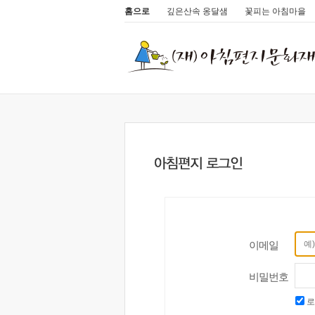
홈으로
깊은산속 옹달샘
꽃피는 아침마을
이메일
비밀번호
로