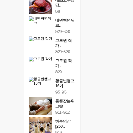
행복한가족
태초고추장
행복한가
여행
담..
여행
24~9/26
8/8
9/24~9/26
건강명상법
내면혁명워
건강명상
..
크..
스..
/9~10/10
8/29~8/30
10/9~10/10
내면혁명워
고도원 작
내면혁명
..
가 ..
크..
/17~10/18
8/29~8/30
10/17~10/18
황금변캠프
고도원 작
황금변캠
7기
가 ..
17기
/30~10/31
8/29
10/30~10/31
통증잡는워
황금변캠프
통증잡는
크숍
16기
크숍
/7~11/8
9/5~9/6
11/7~11/8
내면혁명워
통증잡는워
내면혁명
..
크숍
크..
/12~12/13
9/11~9/12
12/12~12/13
하루명상
[250..
9/19