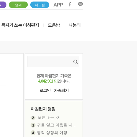
V
솔패
더드림
독자가 쓰는 아침편지
모음방
나눔터
|
|
현재 아침편지 가족은
4,042,961 명
입니다.
로그인
|
가족되기
아침편지 랭킹
귀를 열고 마음을 내어주고
영적 성장의 여정
장 건강이 중요한 이유