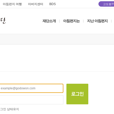
아침편지 여행
아버지센터
BDS
고도원T
재단소개
아침편지는
지난 아침편지
|
|
|
그인 상태유지