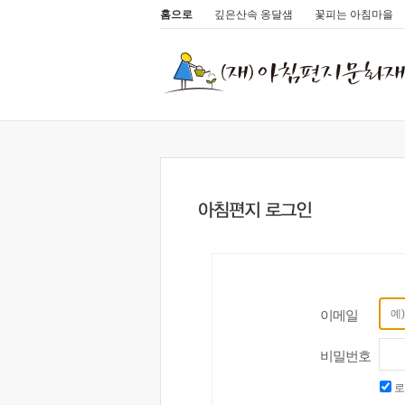
홈으로
깊은산속 옹달샘
꽃피는 아침마을
이메일
비밀번호
로