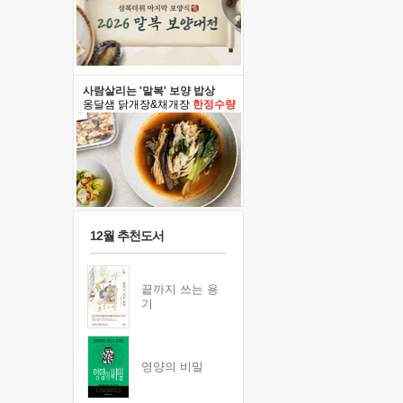
사람살리는 '말복' 보양 밥상
옹달샘 닭개장&채개장
한정수량
12월 추천도서
끝까지 쓰는 용
기
영양의 비밀