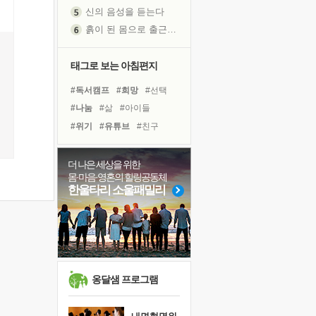
신의 음성을 듣는다
흙이 된 몸으로 출근하는 여자
극과 극의 양 끝단
내가 '나다움'을 찾는 길
태그로 보는 아침편지
피해 갈 수 없는 사건들
처음 손을 잡았던 날
#독서캠프
#희망
#선택
꿈이 실제가 되는 것
#나눔
#삶
#아이들
'말 타는 법'을 먼저
#위기
#유튜브
#친구
졸업식 사진을 보며
#면역력
#다짐
#힐링
극심한 변비, 어깨결림, 수면 장애
#계획
#사람
#리더
더 나은 세상을 위한
몸·마음·영혼의 힐링공동체
아픈 아버지를 위한 공간 설계
#극복
#독서
#도움
한울타리 소울패밀리
슬럼프
#경험
#비전캠프
#건강
보고 싶은 어머니
#바이러스
#링컨학교
유년 시절의 부산 영도 바다
#명상
못된 꼰대들
너무 황홀한 꽃들이여!
옹달샘 프로그램
희망이란
'모른다'는 것