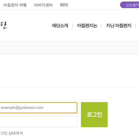
아침편지 여행
아버지센터
BDS
고도원T
재단소개
아침편지는
지난 아침편지
|
|
|
그인 상태유지