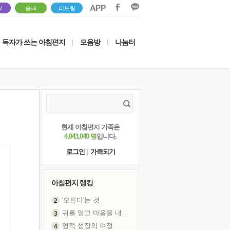
V
솔패
더드림
독자가 쓰는 아침편지
모음방
나눔터
|
|
현재 아침편지 가족은
4,043,040 명
입니다.
로그인
|
가족되기
아침편지 랭킹
'모른다'는 것
귀를 열고 마음을 내어주고
영적 성장의 여정