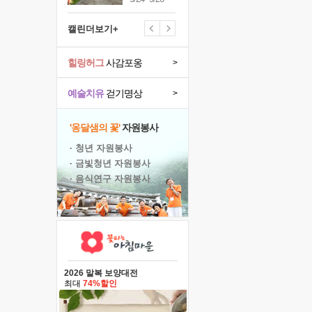
캘린더보기+
힐링허그
사감포옹
>
예술치유
걷기명상
>
'옹달샘의 꽃'
자원봉사
· 청년 자원봉사
· 금빛청년 자원봉사
· 음식연구 자원봉사
2026 말복 보양대전
최대
74%할인