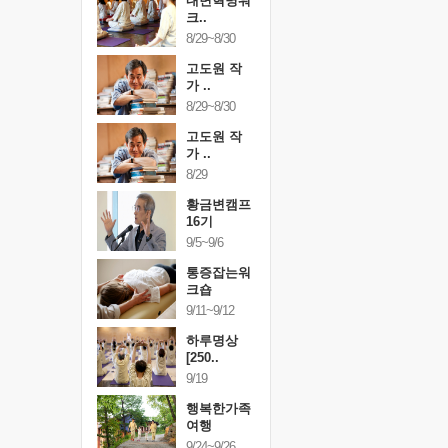
건강명상법
내면혁명워
건강명상
..
크..
스..
/9~10/10
8/29~8/30
10/9~10/10
내면혁명워
고도원 작
내면혁명
..
가 ..
크..
/17~10/18
8/29~8/30
10/17~10/18
황금변캠프
고도원 작
황금변캠
7기
가 ..
17기
/30~10/31
8/29
10/30~10/31
통증잡는워
황금변캠프
통증잡는
크숍
16기
크숍
/7~11/8
9/5~9/6
11/7~11/8
내면혁명워
통증잡는워
내면혁명
..
크숍
크..
/12~12/13
9/11~9/12
12/12~12/13
하루명상
[250..
9/19
행복한가족
여행
9/24~9/26