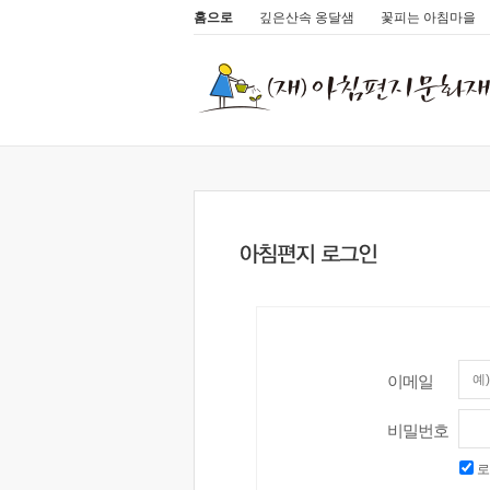
홈으로
깊은산속 옹달샘
꽃피는 아침마을
이메일
비밀번호
로