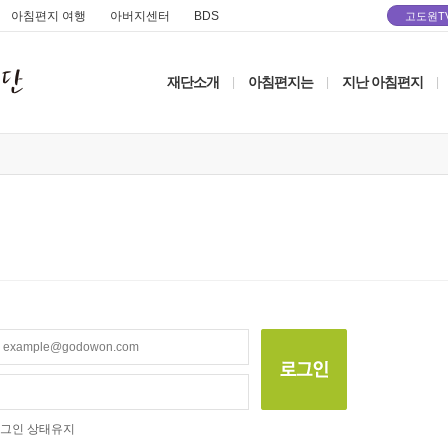
아침편지 여행
아버지센터
BDS
고도원T
재단소개
아침편지는
지난 아침편지
|
|
|
그인 상태유지