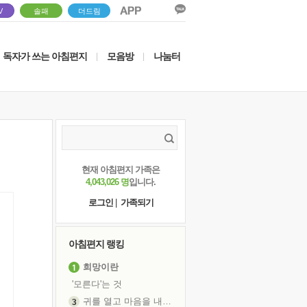
V
솔패
더드림
독자가 쓰는 아침편지
모음방
나눔터
|
|
현재 아침편지 가족은
4,043,026 명
입니다.
로그인
|
가족되기
아침편지 랭킹
희망이란
'모른다'는 것
귀를 열고 마음을 내어주고