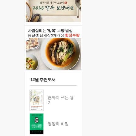
사람살리는 '말복' 보양 밥상
옹달샘 닭개장&채개장
한정수량
12월 추천도서
끝까지 쓰는 용
기
영양의 비밀