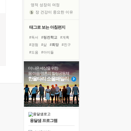
영적 성장의 여정
장 건강이 중요한 이유
신의 음성을 듣는다
흙이 된 몸으로 출근하는 여자
태그로 보는 아침편지
극과 극의 양 끝단
#독서
#링컨학교
#계획
내가 '나다움'을 찾는 길
#경험
#삶
#희망
#친구
피해 갈 수 없는 사건들
#도움
#아이들
처음 손을 잡았던 날
#비전캠프
#위기
꿈이 실제가 되는 것
#독서캠프
#선택
더 나은 세상을 위한
'말 타는 법'을 먼저
몸·마음·영혼의 힐링공동체
#유튜브
#힐링
#다짐
졸업식 사진을 보며
한울타리 소울패밀리
#나눔
#면역력
극심한 변비, 어깨결림, 수면 장애
#바이러스
#명상
#건강
아픈 아버지를 위한 공간 설계
#극복
#리더
#사람
슬럼프
보고 싶은 어머니
유년 시절의 부산 영도 바다
옹달샘 프로그램
못된 꼰대들