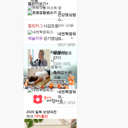
여행
캘린더보기+
9/24~9/26
건강명상법
스..
힐링허그
사감포옹
10/9~10/10
>
내면혁명워
예술치유
걷기명상
>
크..
10/17~10/18
'옹달샘의 꽃'
자원봉사
황금변캠프
17기
· 청년 자원봉사
10/30~10/31
· 금빛청년 자원봉사
통증잡는워
· 음식연구 자원봉사
크숍
11/7~11/8
내면혁명워
크..
12/12~12/13
2026 말복 보양대전
최대
74%할인