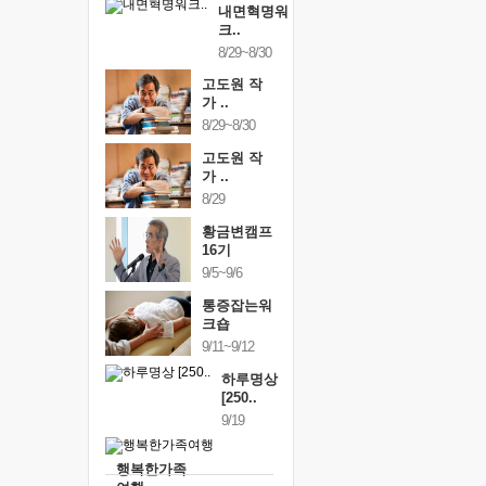
내면혁명워
크..
8/29~8/30
고도원 작
가 ..
8/29~8/30
고도원 작
가 ..
8/29
황금변캠프
16기
9/5~9/6
통증잡는워
크숍
9/11~9/12
하루명상
[250..
9/19
행복한가족