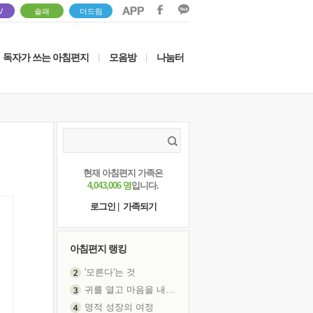
V
솔패
더드림
독자가 쓰는 아침편지
모음방
나눔터
|
|
현재 아침편지 가족은
4,043,006 명
입니다.
로그인
|
가족되기
아침편지 랭킹
'모른다'는 것
귀를 열고 마음을 내어주고
영적 성장의 여정
장 건강이 중요한 이유