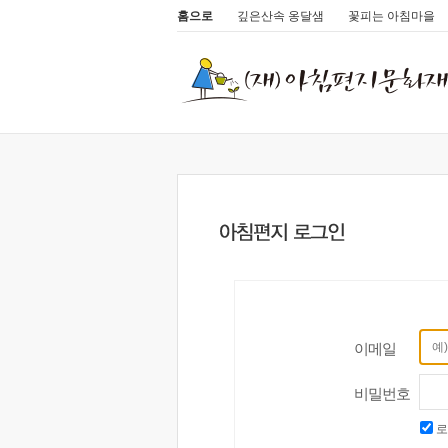
홈으로
깊은산속 옹달샘
꽃피는 아침마을
이메일
비밀번호
로