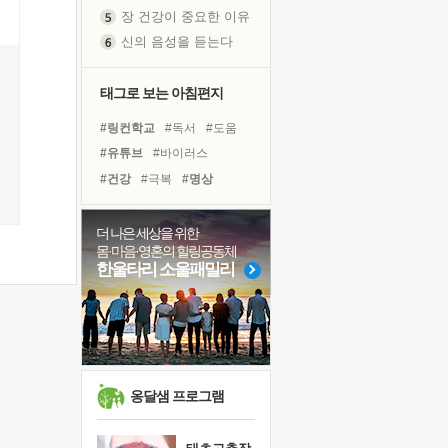
신의 음성을 듣는다
흙이 된 몸으로 출근하는 여자
극과 극의 양 끝단
태그로 보는 아침편지
내가 '나다움'을 찾는 길
피해 갈 수 없는 사건들
#링컨학교
#독서
#도움
처음 손을 잡았던 날
#유튜브
#바이러스
꿈이 실제가 되는 것
#건강
#극복
#명상
'말 타는 법'을 먼저
#힐링
#계획
#면역력
졸업식 사진을 보며
#삶
#나눔
#다짐
#위기
더 나은 세상을 위한
아픈 아버지를 위한 공간 설계
몸·마음·영혼의 힐링공동체
#경험
#비전캠프
#친구
한울타리 소울패밀리
극심한 변비, 어깨결림, 수면 장애
#선택
#사람
#희망
보고 싶은 어머니
#아이들
#독서캠프
유년 시절의 부산 영도 바다
#리더
못된 꼰대들
거울 속의 나
옹달샘 프로그램
희망이란
'모른다'는 것