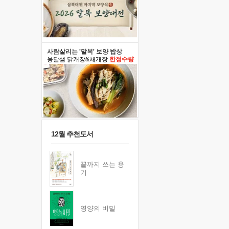
사람살리는 '말복' 보양 밥상
옹달샘 닭개장&채개장
한정수량
12월 추천도서
끝까지 쓰는 용
기
영양의 비밀