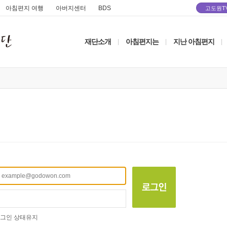
아침편지 여행
아버지센터
BDS
고도원T
재단소개
아침편지는
지난 아침편지
|
|
|
그인 상태유지