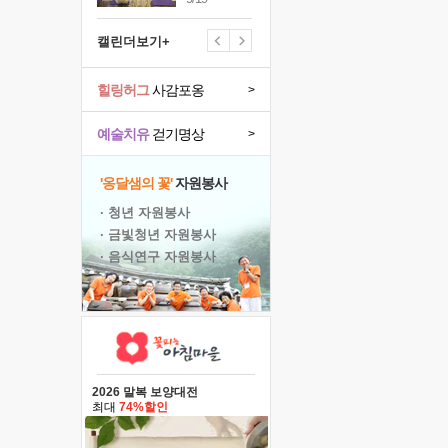
캘린더보기+
힐링허그
사감포옹
>
예술치유
걷기명상
>
'옹달샘의 꽃'
자원봉사
· 청년 자원봉사
· 금빛청년 자원봉사
· 음식연구 자원봉사
2026 말복 보양대전
최대
74%할인