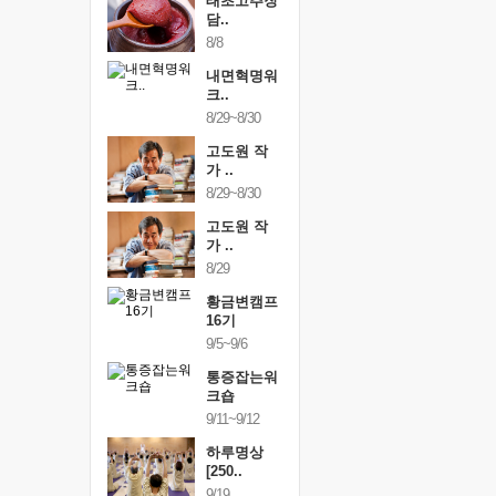
행복한가족
태초고추장
행복한가
여행
담..
여행
24~9/26
8/8
9/24~9/26
건강명상법
내면혁명워
건강명상
..
크..
스..
/9~10/10
8/29~8/30
10/9~10/10
내면혁명워
고도원 작
내면혁명
..
가 ..
크..
/17~10/18
8/29~8/30
10/17~10/18
황금변캠프
고도원 작
황금변캠
7기
가 ..
17기
/30~10/31
8/29
10/30~10/31
통증잡는워
황금변캠프
통증잡는
크숍
16기
크숍
/7~11/8
9/5~9/6
11/7~11/8
내면혁명워
통증잡는워
내면혁명
..
크숍
크..
/12~12/13
9/11~9/12
12/12~12/13
하루명상
[250..
9/19