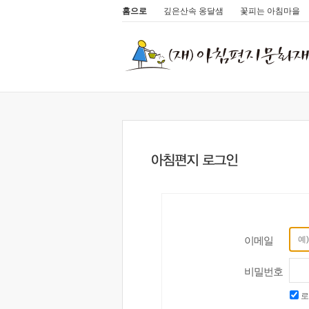
홈으로
깊은산속 옹달샘
꽃피는 아침마을
이메일
비밀번호
로