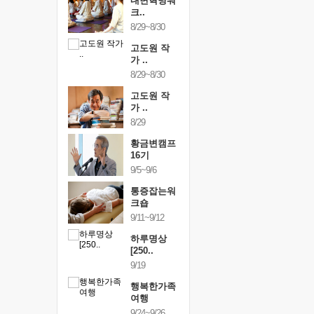
건강명상법
내면혁명워
건강명상
..
크..
스..
/9~10/10
8/29~8/30
10/9~10/10
내면혁명워
고도원 작
내면혁명
..
가 ..
크..
/17~10/18
8/29~8/30
10/17~10/18
황금변캠프
고도원 작
황금변캠
7기
가 ..
17기
/30~10/31
8/29
10/30~10/31
통증잡는워
황금변캠프
통증잡는
크숍
16기
크숍
/7~11/8
9/5~9/6
11/7~11/8
내면혁명워
통증잡는워
내면혁명
..
크숍
크..
/12~12/13
9/11~9/12
12/12~12/13
하루명상
[250..
9/19
행복한가족
여행
9/24~9/26