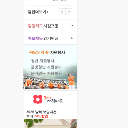
캘린더보기+
힐링허그
사감포옹
>
예술치유
걷기명상
>
'옹달샘의 꽃'
자원봉사
· 청년 자원봉사
· 금빛청년 자원봉사
· 음식연구 자원봉사
2026 말복 보양대전
최대
74%할인