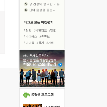
장 건강이 중요한 이유
신의 음성을 듣는다
흙이 된 몸으로 출근하는 여자
극과 극의 양 끝단
태그로 보는 아침편지
내가 '나다움'을 찾는 길
#희망
#비전캠프
#건강
피해 갈 수 없는 사건들
#바이러스
#유튜브
처음 손을 잡았던 날
#아이들
#위기
#계획
꿈이 실제가 되는 것
#도움
#다짐
#선택
'말 타는 법'을 먼저
#친구
#리더
#경험
졸업식 사진을 보며
더 나은 세상을 위한
몸·마음·영혼의 힐링공동체
#독서캠프
#힐링
극심한 변비, 어깨결림, 수면 장애
한울타리 소울패밀리
#링컨학교
#사람
#명상
아픈 아버지를 위한 공간 설계
#나눔
#면역력
#삶
슬럼프
보고 싶은 어머니
#극복
#독서
유년 시절의 부산 영도 바다
못된 꼰대들
옹달샘 프로그램
희망이란
'모른다'는 것