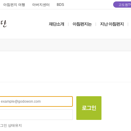
아침편지 여행
아버지센터
BDS
고도원T
재단소개
아침편지는
지난 아침편지
|
|
|
그인 상태유지