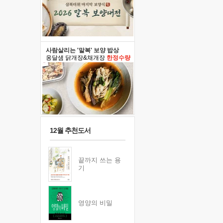
사람살리는 '말복' 보양 밥상
옹달샘 닭개장&채개장
한정수량
12월 추천도서
끝까지 쓰는 용
기
영양의 비밀