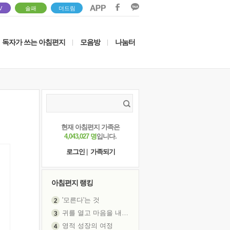
V
솔패
더드림
독자가 쓰는 아침편지
모음방
나눔터
|
|
현재 아침편지 가족은
4,043,027 명
입니다.
로그인
|
가족되기
아침편지 랭킹
'모른다'는 것
귀를 열고 마음을 내어주고
영적 성장의 여정