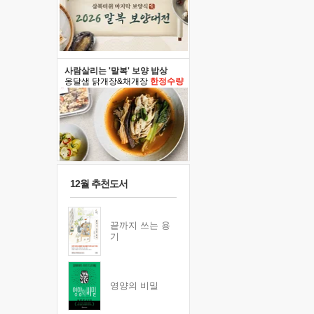
사람살리는 '말복' 보양 밥상
옹달샘 닭개장&채개장
한정수량
12월 추천도서
끝까지 쓰는 용
기
영양의 비밀