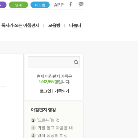
V
솔패
더드림
독자가 쓰는 아침편지
모음방
나눔터
|
|
현재 아침편지 가족은
4,042,955 명
입니다.
로그인
|
가족되기
아침편지 랭킹
'모른다'는 것
귀를 열고 마음을 내어주고
영적 성장의 여정