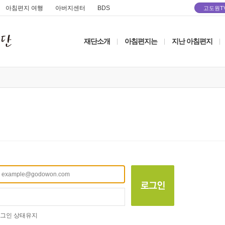
아침편지 여행
아버지센터
BDS
고도원T
재단소개
아침편지는
지난 아침편지
|
|
|
그인 상태유지