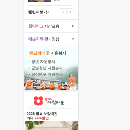
캘린더보기+
힐링허그
사감포옹
>
예술치유
걷기명상
>
'옹달샘의 꽃'
자원봉사
· 청년 자원봉사
· 금빛청년 자원봉사
· 음식연구 자원봉사
2026 말복 보양대전
최대
74%할인