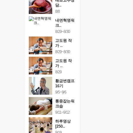
행복한가족
태초고추장
행복한가
여행
담..
여행
24~9/26
8/8
9/24~9/26
건강명상법
내면혁명워
건강명상
..
크..
스..
/9~10/10
8/29~8/30
10/9~10/10
내면혁명워
고도원 작
내면혁명
..
가 ..
크..
/17~10/18
8/29~8/30
10/17~10/18
황금변캠프
고도원 작
황금변캠
7기
가 ..
17기
/30~10/31
8/29
10/30~10/31
통증잡는워
황금변캠프
통증잡는
크숍
16기
크숍
/7~11/8
9/5~9/6
11/7~11/8
내면혁명워
통증잡는워
내면혁명
..
크숍
크..
/12~12/13
9/11~9/12
12/12~12/13
하루명상
[250..
9/19