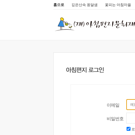
홈으로
깊은산속 옹달샘
꽃피는 아침마을
이메일
비밀번호
로