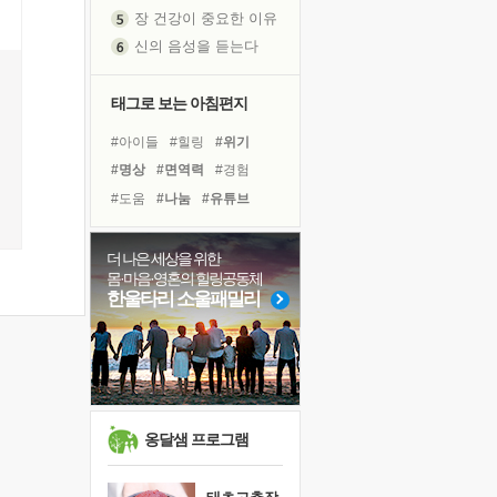
장 건강이 중요한 이유
신의 음성을 듣는다
흙이 된 몸으로 출근하는 여자
극과 극의 양 끝단
태그로 보는 아침편지
내가 '나다움'을 찾는 길
#아이들
#힐링
#위기
피해 갈 수 없는 사건들
#명상
#면역력
#경험
처음 손을 잡았던 날
#도움
#나눔
#유튜브
꿈이 실제가 되는 것
#독서캠프
#극복
#다짐
'말 타는 법'을 먼저
#비전캠프
#건강
#리더
더 나은 세상을 위한
아픈 아버지를 위한 공간 설계
몸·마음·영혼의 힐링공동체
#링컨학교
#희망
#선택
졸업식 사진을 보며
한울타리 소울패밀리
#독서
#삶
#친구
#계획
극심한 변비, 어깨결림, 수면 장애
#바이러스
#사람
보고 싶은 어머니
마음이 멈춰 버린 곳
유년 시절의 부산 영도 바다
못된 꼰대들
옹달샘 프로그램
희망이란