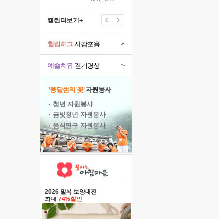
캘린더보기+
힐링허그
사감포옹
>
예술치유
걷기명상
>
'옹달샘의 꽃'
자원봉사
· 청년 자원봉사
· 금빛청년 자원봉사
· 음식연구 자원봉사
2026 말복 보양대전
최대
74%할인