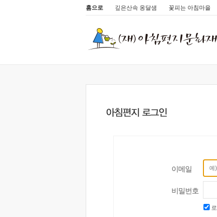
홈으로
깊은산속 옹달샘
꽃피는 아침마을
이메일
비밀번호
로