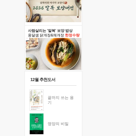
사람살리는 '말복' 보양 밥상
옹달샘 닭개장&채개장
한정수량
12월 추천도서
끝까지 쓰는 용
기
영양의 비밀