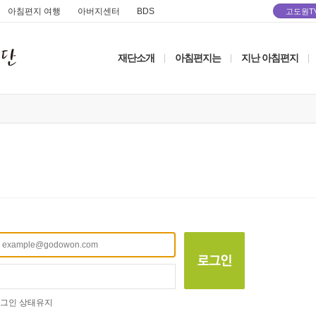
아침편지 여행
아버지센터
BDS
고도원T
재단소개
아침편지는
지난 아침편지
|
|
|
그인 상태유지