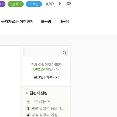
V
솔패
더드림
독자가 쓰는 아침편지
모음방
나눔터
|
|
현재 아침편지 가족은
4,042,954 명
입니다.
로그인
|
가족되기
아침편지 랭킹
'모른다'는 것
귀를 열고 마음을 내어주고
영적 성장의 여정
장 건강이 중요한 이유