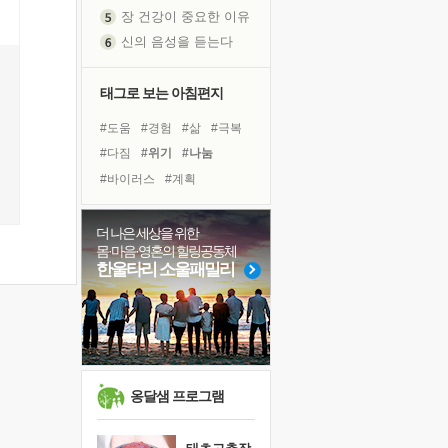
신의 음성을 듣는다
흙이 된 몸으로 출근하는 여자
극과 극의 양 끝단
태그로 보는 아침편지
내가 '나다움'을 찾는 길
피해 갈 수 없는 사건들
#도움
#경험
#삶
#극복
처음 손을 잡았던 날
#다짐
#위기
#나눔
꿈이 실제가 되는 것
#바이러스
#계획
'말 타는 법'을 먼저
#독서캠프
#링컨학교
아픈 아버지를 위한 공간 설계
#유튜브
#비전캠프
더 나은 세상을 위한
졸업식 사진을 보며
몸·마음·영혼의 힐링공동체
#선택
#친구
#독서
한울타리 소울패밀리
극심한 변비, 어깨결림, 수면 장애
#사람
#건강
#면역력
보고 싶은 어머니
#힐링
#희망
#리더
마음이 멈춰 버린 곳
#명상
#아이들
유년 시절의 부산 영도 바다
못된 꼰대들
희망이란
옹달샘 프로그램
'모른다'는 것