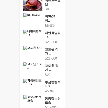
하루명상
태초고추장
하루명상
50..
담..
[250..
19
8/8
9/19
행복한가족
비전&리
행복한가
여행
더..
여행
24~9/26
8/8~8/14
9/24~9/26
건강명상법
내면혁명워
건강명상
..
크..
스..
/9~10/10
8/29~8/30
10/9~10/10
내면혁명워
고도원 작
내면혁명
..
가 ..
크..
/17~10/18
8/29~8/30
10/17~10/18
황금변캠프
고도원 작
황금변캠
7기
가 ..
17기
/30~10/31
8/29
10/30~10/31
통증잡는워
황금변캠프
통증잡는
크숍
16기
크숍
/7~11/8
9/5~9/6
11/7~11/8
내면혁명워
통증잡는워
내면혁명
..
크숍
크..
/12~12/13
9/11~9/12
12/12~12/13