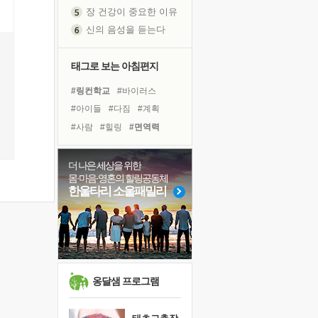
장 건강이 중요한 이유
신의 음성을 듣는다
흙이 된 몸으로 출근하는 여자
극과 극의 양 끝단
태그로 보는 아침편지
내가 '나다움'을 찾는 길
피해 갈 수 없는 사건들
#링컨학교
#바이러스
처음 손을 잡았던 날
#아이들
#다짐
#계획
꿈이 실제가 되는 것
#사람
#힐링
#면역력
'말 타는 법'을 먼저
#경험
#위기
#선택
졸업식 사진을 보며
#극복
#나눔
#명상
더 나은 세상을 위한
극심한 변비, 어깨결림, 수면 장애
몸·마음·영혼의 힐링공동체
#리더
#도움
#독서캠프
한울타리 소울패밀리
아픈 아버지를 위한 공간 설계
#희망
#친구
#삶
슬럼프
#비전캠프
#독서
#건강
보고 싶은 어머니
#유튜브
유년 시절의 부산 영도 바다
못된 꼰대들
옹달샘 프로그램
희망이란
'모른다'는 것