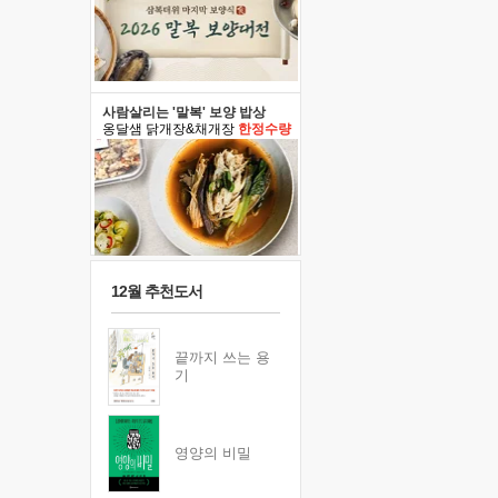
사람살리는 '말복' 보양 밥상
옹달샘 닭개장&채개장
한정수량
12월 추천도서
끝까지 쓰는 용
기
영양의 비밀