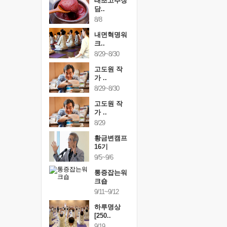
행복한가족
태초고추장
행복한가
여행
담..
여행
24~9/26
8/8
9/24~9/26
건강명상법
내면혁명워
건강명상
..
크..
스..
/9~10/10
8/29~8/30
10/9~10/10
내면혁명워
고도원 작
내면혁명
..
가 ..
크..
/17~10/18
8/29~8/30
10/17~10/18
황금변캠프
고도원 작
황금변캠
7기
가 ..
17기
/30~10/31
8/29
10/30~10/31
통증잡는워
황금변캠프
통증잡는
크숍
16기
크숍
/7~11/8
9/5~9/6
11/7~11/8
내면혁명워
통증잡는워
내면혁명
..
크숍
크..
/12~12/13
9/11~9/12
12/12~12/13
하루명상
[250..
9/19