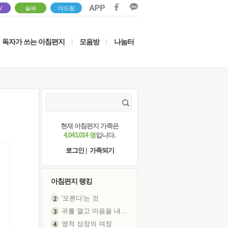
V
솔패
더드림
독자가 쓰는 아침편지
모음방
나눔터
|
|
현재 아침편지 가족은
4,043,014 명
입니다.
로그인
|
가족되기
아침편지 랭킹
'모른다'는 것
귀를 열고 마음을 내어주고
영적 성장의 여정