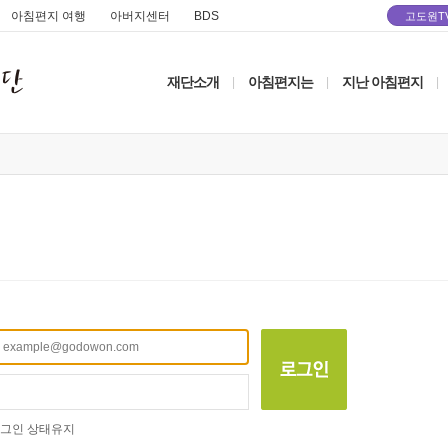
아침편지 여행
아버지센터
BDS
고도원T
재단소개
아침편지는
지난 아침편지
|
|
|
그인 상태유지