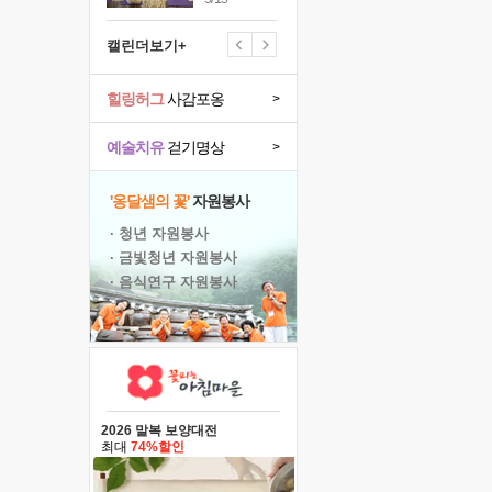
캘린더보기+
힐링허그
사감포옹
>
예술치유
걷기명상
>
'옹달샘의 꽃'
자원봉사
· 청년 자원봉사
· 금빛청년 자원봉사
· 음식연구 자원봉사
2026 말복 보양대전
최대
74%할인