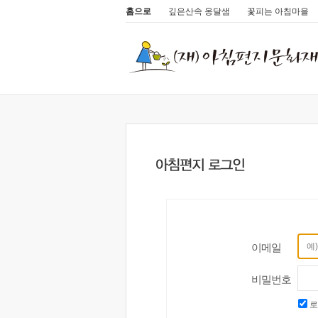
홈으로
깊은산속 옹달샘
꽃피는 아침마을
이메일
비밀번호
로