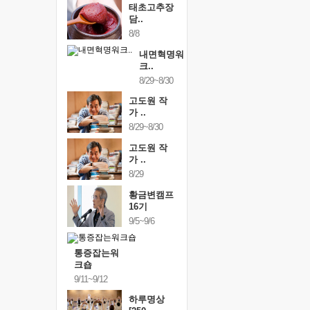
태초고추장
담..
8/8
내면혁명워
크..
8/29~8/30
고도원 작
가 ..
8/29~8/30
고도원 작
가 ..
8/29
황금변캠프
16기
9/5~9/6
통증잡는워
크숍
9/11~9/12
하루명상