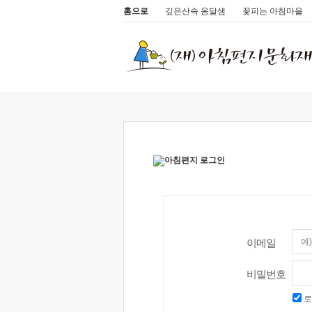
홈으로
깊은산속 옹달샘
꽃피는 아침마을
이메일
비밀번호
로