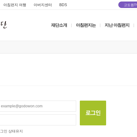
아침편지 여행
아버지센터
BDS
고도원T
재단소개
아침편지는
지난 아침편지
|
|
|
그인 상태유지