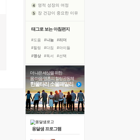
영적 성장의 여정
장 건강이 중요한 이유
신의 음성을 듣는다
흙이 된 몸으로 출근하는 여자
태그로 보는 아침편지
극과 극의 양 끝단
#도움
#나눔
#리더
내가 '나다움'을 찾는 길
#힐링
#다짐
#아이들
피해 갈 수 없는 사건들
#명상
#독서
#선택
처음 손을 잡았던 날
#사람
#경험
#삶
꿈이 실제가 되는 것
#바이러스
#링컨학교
더 나은 세상을 위한
'말 타는 법'을 먼저
몸·마음·영혼의 힐링공동체
#친구
#건강
#극복
졸업식 사진을 보며
한울타리 소울패밀리
#위기
#희망
#계획
아픈 아버지를 위한 공간 설계
#독서캠프
#면역력
극심한 변비, 어깨결림, 수면 장애
#유튜브
#비전캠프
보고 싶은 어머니
유년 시절의 부산 영도 바다
못된 꼰대들
옹달샘 프로그램
거울 속의 나