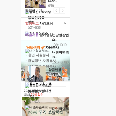
[250..
9/19
캘린더보기+
행복한가족
여행
힐링허그
사감포옹
>
9/24~9/26
예술치유
걷기명상
>
건강명상법
스..
10/9~10/10
'옹달샘의 꽃'
자원봉사
내면혁명워
· 청년 자원봉사
크..
· 금빛청년 자원봉사
10/17~10/18
· 음식연구 자원봉사
황금변캠프
17기
10/30~10/31
2026 말복 보양대전
통증잡는워
최대
74%할인
크숍
11/7~11/8
내면혁명워
크..