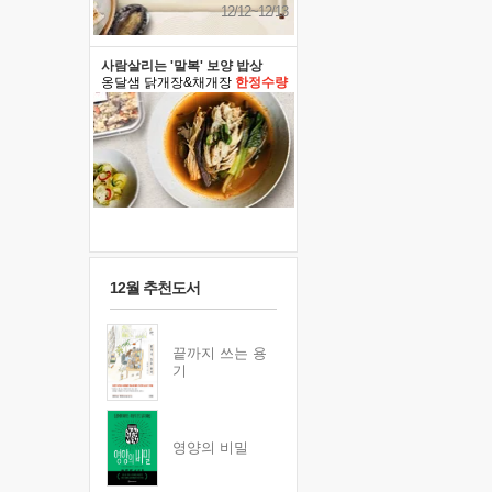
12/12~12/13
사람살리는 '말복' 보양 밥상
옹달샘 닭개장&채개장
한정수량
12월 추천도서
끝까지 쓰는 용
기
영양의 비밀