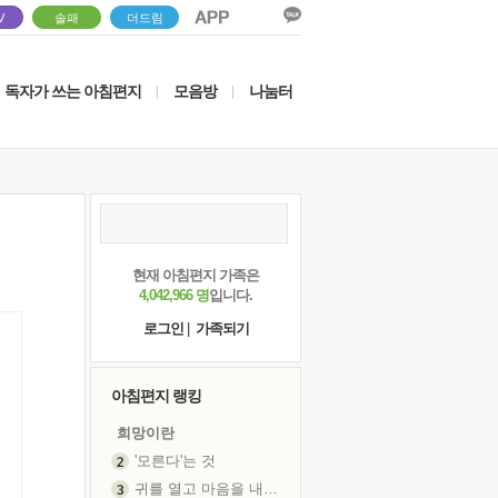
V
솔패
더드림
독자가 쓰는 아침편지
모음방
나눔터
|
|
현재 아침편지 가족은
4,042,966 명
입니다.
로그인
|
가족되기
아침편지 랭킹
희망이란
'모른다'는 것
귀를 열고 마음을 내어주고