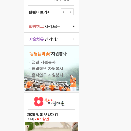
캘린더보기+
힐링허그
사감포옹
>
예술치유
걷기명상
>
'옹달샘의 꽃'
자원봉사
· 청년 자원봉사
· 금빛청년 자원봉사
· 음식연구 자원봉사
2026 말복 보양대전
최대
74%할인