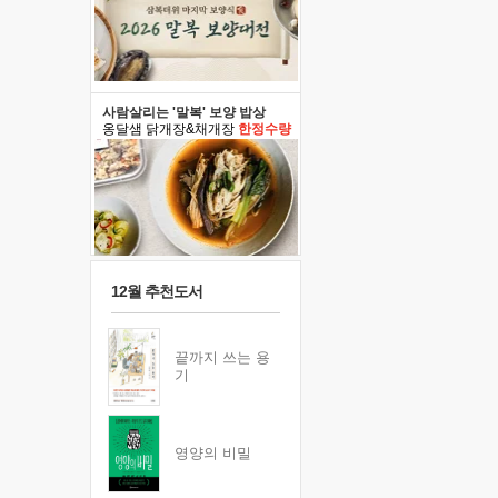
사람살리는 '말복' 보양 밥상
옹달샘 닭개장&채개장
한정수량
12월 추천도서
끝까지 쓰는 용
기
영양의 비밀