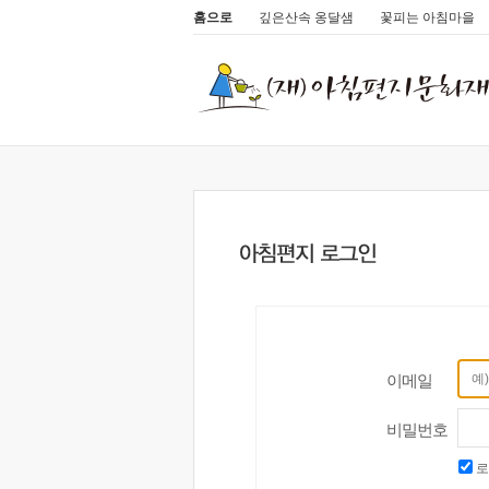
홈으로
깊은산속 옹달샘
꽃피는 아침마을
이메일
비밀번호
로