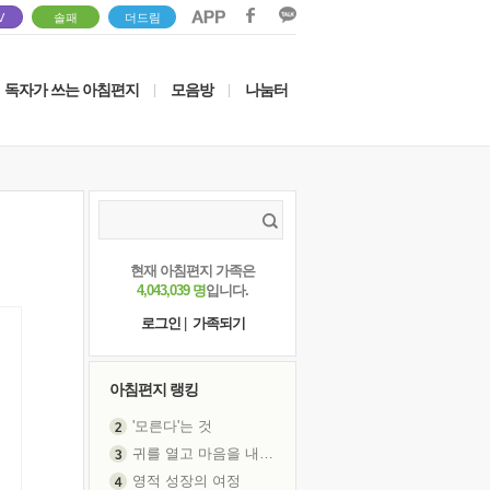
V
솔패
더드림
독자가 쓰는 아침편지
모음방
나눔터
|
|
현재 아침편지 가족은
4,043,039 명
입니다.
로그인
|
가족되기
아침편지 랭킹
'모른다'는 것
귀를 열고 마음을 내어주고
영적 성장의 여정