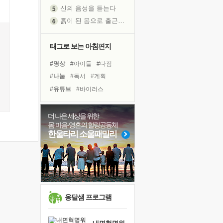
신의 음성을 듣는다
흙이 된 몸으로 출근하는 여자
극과 극의 양 끝단
내가 '나다움'을 찾는 길
태그로 보는 아침편지
피해 갈 수 없는 사건들
#명상
#아이들
#다짐
처음 손을 잡았던 날
#나눔
#독서
#계획
꿈이 실제가 되는 것
#유튜브
#바이러스
'말 타는 법'을 먼저
#극복
#힐링
#건강
졸업식 사진을 보며
#희망
#독서캠프
#위기
더 나은 세상을 위한
극심한 변비, 어깨결림, 수면 장애
몸·마음·영혼의 힐링공동체
#친구
#리더
#도움
아픈 아버지를 위한 공간 설계
한울타리 소울패밀리
#경험
#삶
#선택
슬럼프
#면역력
#사람
보고 싶은 어머니
#링컨학교
#비전캠프
유년 시절의 부산 영도 바다
못된 꼰대들
너무 황홀한 꽃들이여!
옹달샘 프로그램
희망이란
'모른다'는 것