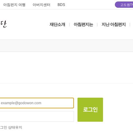
아침편지 여행
아버지센터
BDS
고도원T
재단소개
아침편지는
지난 아침편지
|
|
|
그인 상태유지