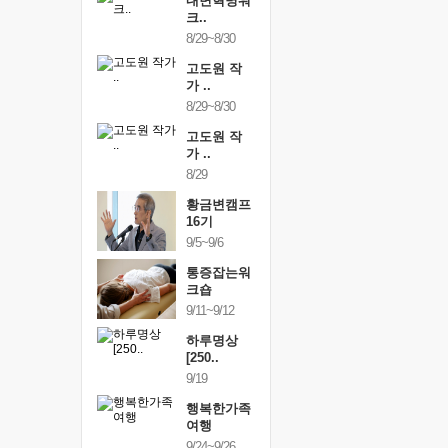
건강명상법
내면혁명워
건강명상
..
크..
스..
/9~10/10
8/29~8/30
10/9~10/10
내면혁명워
고도원 작
내면혁명
..
가 ..
크..
/17~10/18
8/29~8/30
10/17~10/18
황금변캠프
고도원 작
황금변캠
7기
가 ..
17기
/30~10/31
8/29
10/30~10/31
통증잡는워
황금변캠프
통증잡는
크숍
16기
크숍
/7~11/8
9/5~9/6
11/7~11/8
내면혁명워
통증잡는워
내면혁명
..
크숍
크..
/12~12/13
9/11~9/12
12/12~12/13
하루명상
[250..
9/19
행복한가족
여행
9/24~9/26