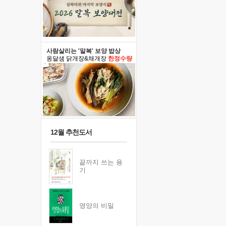
사람살리는 '말복' 보양 밥상
옹달샘 닭개장&채개장
한정수량
12월 추천도서
끝까지 쓰는 용
기
영양의 비밀