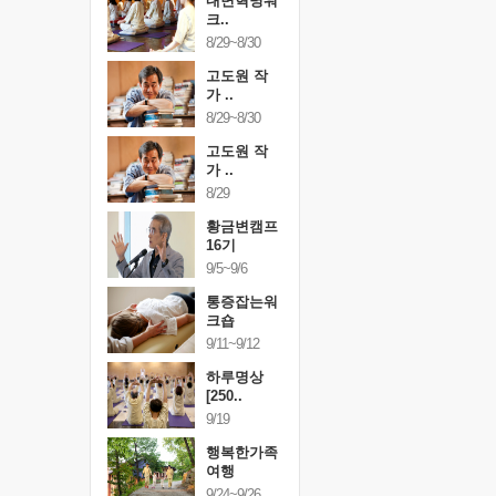
건강명상법
내면혁명워
건강명상
..
크..
스..
/9~10/10
8/29~8/30
10/9~10/10
내면혁명워
고도원 작
내면혁명
..
가 ..
크..
/17~10/18
8/29~8/30
10/17~10/18
황금변캠프
고도원 작
황금변캠
7기
가 ..
17기
/30~10/31
8/29
10/30~10/31
통증잡는워
황금변캠프
통증잡는
크숍
16기
크숍
/7~11/8
9/5~9/6
11/7~11/8
내면혁명워
통증잡는워
내면혁명
..
크숍
크..
/12~12/13
9/11~9/12
12/12~12/13
하루명상
[250..
9/19
행복한가족
여행
9/24~9/26