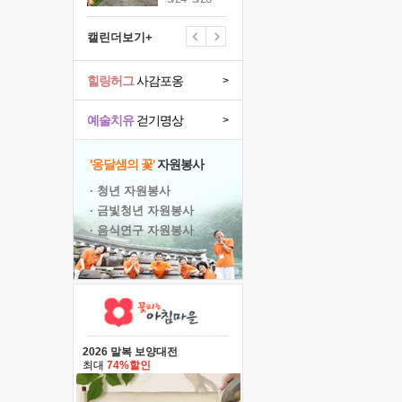
캘린더보기+
힐링허그
사감포옹
>
예술치유
걷기명상
>
'옹달샘의 꽃'
자원봉사
· 청년 자원봉사
· 금빛청년 자원봉사
· 음식연구 자원봉사
2026 말복 보양대전
최대
74%할인