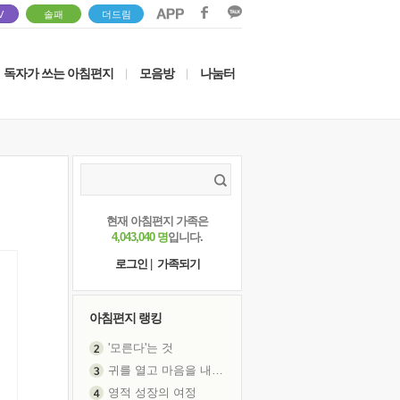
V
솔패
더드림
독자가 쓰는 아침편지
모음방
나눔터
|
|
현재 아침편지 가족은
4,043,040 명
입니다.
로그인
|
가족되기
아침편지 랭킹
'모른다'는 것
귀를 열고 마음을 내어주고
영적 성장의 여정