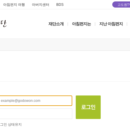
아침편지 여행
아버지센터
BDS
고도원T
재단소개
아침편지는
지난 아침편지
|
|
|
그인 상태유지