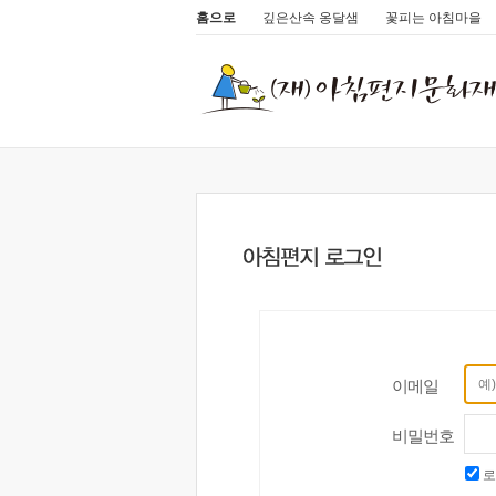
홈으로
깊은산속 옹달샘
꽃피는 아침마을
이메일
비밀번호
로