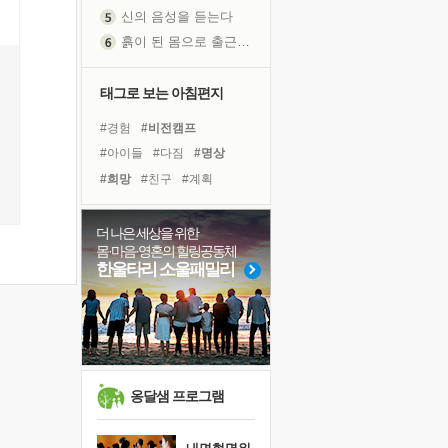
신의 음성을 듣는다
흙이 된 몸으로 출근하는 여자
극과 극의 양 끝단
내가 '나다움'을 찾는 길
태그로 보는 아침편지
피해 갈 수 없는 사건들
#경험
#비전캠프
처음 손을 잡았던 날
#아이들
#다짐
#명상
꿈이 실제가 되는 것
#희망
#친구
#계획
'말 타는 법'을 먼저
#사람
#나눔
#유튜브
졸업식 사진을 보며
#극복
#도움
#면역력
더 나은 세상을 위한
극심한 변비, 어깨결림, 수면 장애
몸·마음·영혼의 힐링공동체
#삶
#힐링
#위기
#건강
아픈 아버지를 위한 공간 설계
한울타리 소울패밀리
#리더
#바이러스
슬럼프
#독서캠프
#독서
보고 싶은 어머니
#링컨학교
#선택
유년 시절의 부산 영도 바다
못된 꼰대들
너무 황홀한 꽃들이여!
옹달샘 프로그램
희망이란
'모른다'는 것